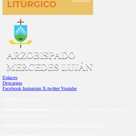
Enlaces
Descargas
Facebook
Instagram
X-twitter
Youtube
Te
léfono:
(02324) 428102
Whatsapp Administración:
(02324) – 15 – 682 – 665 (Por favor, enviar solo
mensajes escritos, gracias)
Administración:
administracion@arquimercedes-lujan.com.ar
Cuestiones generales:
informacion@arquimercedes-lujan.com.ar