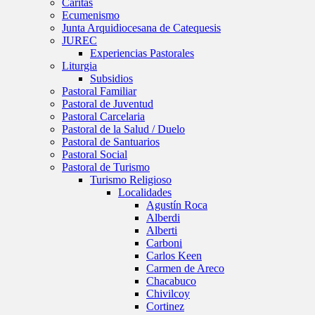
Caritas
Ecumenismo
Junta Arquidiocesana de Catequesis
JUREC
Experiencias Pastorales
Liturgia
Subsidios
Pastoral Familiar
Pastoral de Juventud
Pastoral Carcelaria
Pastoral de la Salud / Duelo
Pastoral de Santuarios
Pastoral Social
Pastoral de Turismo
Turismo Religioso
Localidades
Agustín Roca
Alberdi
Alberti
Carboni
Carlos Keen
Carmen de Areco
Chacabuco
Chivilcoy
Cortinez