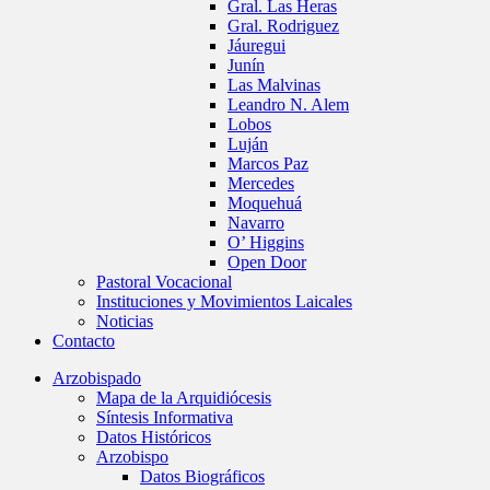
Gral. Las Heras
Gral. Rodriguez
Jáuregui
Junín
Las Malvinas
Leandro N. Alem
Lobos
Luján
Marcos Paz
Mercedes
Moquehuá
Navarro
O’ Higgins
Open Door
Pastoral Vocacional
Instituciones y Movimientos Laicales
Noticias
Contacto
Arzobispado
Mapa de la Arquidiócesis
Síntesis Informativa
Datos Históricos
Arzobispo
Datos Biográficos