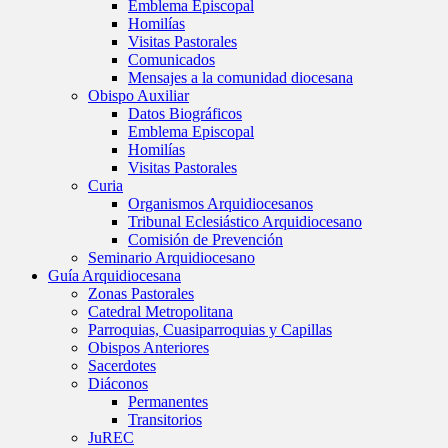
Emblema Episcopal
Homilías
Visitas Pastorales
Comunicados
Mensajes a la comunidad diocesana
Obispo Auxiliar
Datos Biográficos
Emblema Episcopal
Homilías
Visitas Pastorales
Curia
Organismos Arquidiocesanos
Tribunal Eclesiástico Arquidiocesano
Comisión de Prevención
Seminario Arquidiocesano
Guía Arquidiocesana
Zonas Pastorales
Catedral Metropolitana
Parroquias, Cuasiparroquias y Capillas
Obispos Anteriores
Sacerdotes
Diáconos
Permanentes
Transitorios
JuREC