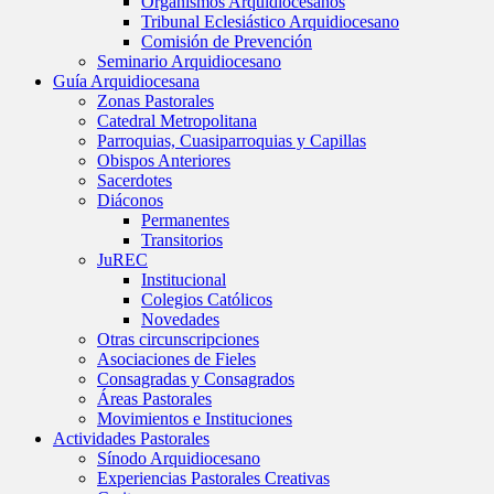
Organismos Arquidiocesanos
Tribunal Eclesiástico Arquidiocesano
Comisión de Prevención
Seminario Arquidiocesano
Guía Arquidiocesana
Zonas Pastorales
Catedral Metropolitana
Parroquias, Cuasiparroquias y Capillas
Obispos Anteriores
Sacerdotes
Diáconos
Permanentes
Transitorios
JuREC
Institucional
Colegios Católicos
Novedades
Otras circunscripciones
Asociaciones de Fieles
Consagradas y Consagrados
Áreas Pastorales
Movimientos e Instituciones
Actividades Pastorales
Sínodo Arquidiocesano
Experiencias Pastorales Creativas