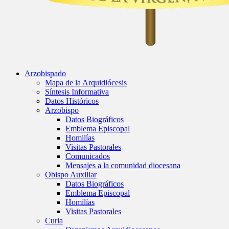
Arzobispado
Mapa de la Arquidiócesis
Síntesis Informativa
Datos Históricos
Arzobispo
Datos Biográficos
Emblema Episcopal
Homilías
Visitas Pastorales
Comunicados
Mensajes a la comunidad diocesana
Obispo Auxiliar
Datos Biográficos
Emblema Episcopal
Homilías
Visitas Pastorales
Curia