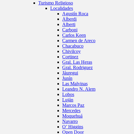
Turismo Religioso
Localidades
Agustín Roca
Alberdi
Alberti
Carboni
Carlos Keen
Carmen de Areco
Chacabuco
Chivilcoy
Cortinez
Gral. Las Heras
Gral. Rodriguez
Jáuregui
Junín
Las Malvinas
Leandro N. Alem
Lobos
Luján
Marcos Paz
Mercedes
Moquehuá
Navarro
O’ Higgins
Open Door