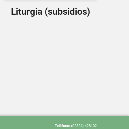
Liturgia (subsidios)
Te
léfono:
(02324) 428102