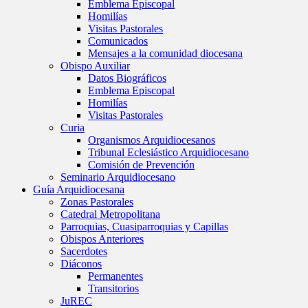
Emblema Episcopal
Homilías
Visitas Pastorales
Comunicados
Mensajes a la comunidad diocesana
Obispo Auxiliar
Datos Biográficos
Emblema Episcopal
Homilías
Visitas Pastorales
Curia
Organismos Arquidiocesanos
Tribunal Eclesiástico Arquidiocesano
Comisión de Prevención
Seminario Arquidiocesano
Guía Arquidiocesana
Zonas Pastorales
Catedral Metropolitana
Parroquias, Cuasiparroquias y Capillas
Obispos Anteriores
Sacerdotes
Diáconos
Permanentes
Transitorios
JuREC