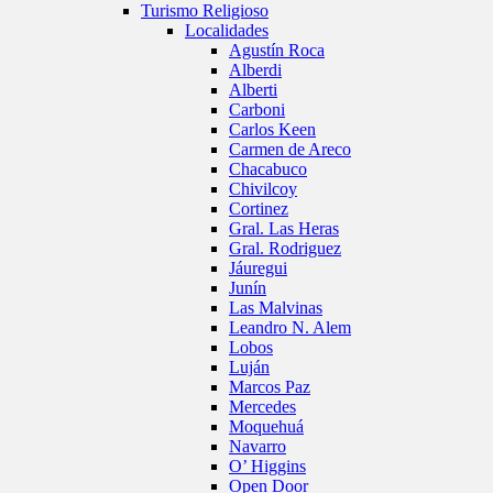
Turismo Religioso
Localidades
Agustín Roca
Alberdi
Alberti
Carboni
Carlos Keen
Carmen de Areco
Chacabuco
Chivilcoy
Cortinez
Gral. Las Heras
Gral. Rodriguez
Jáuregui
Junín
Las Malvinas
Leandro N. Alem
Lobos
Luján
Marcos Paz
Mercedes
Moquehuá
Navarro
O’ Higgins
Open Door