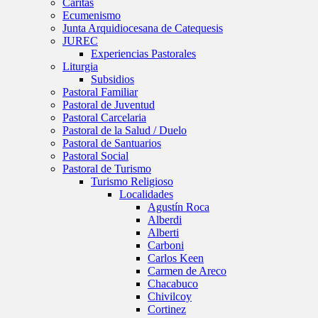
Caritas
Ecumenismo
Junta Arquidiocesana de Catequesis
JUREC
Experiencias Pastorales
Liturgia
Subsidios
Pastoral Familiar
Pastoral de Juventud
Pastoral Carcelaria
Pastoral de la Salud / Duelo
Pastoral de Santuarios
Pastoral Social
Pastoral de Turismo
Turismo Religioso
Localidades
Agustín Roca
Alberdi
Alberti
Carboni
Carlos Keen
Carmen de Areco
Chacabuco
Chivilcoy
Cortinez