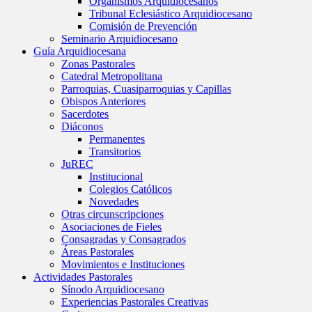
Organismos Arquidiocesanos
Tribunal Eclesiástico Arquidiocesano
Comisión de Prevención
Seminario Arquidiocesano
Guía Arquidiocesana
Zonas Pastorales
Catedral Metropolitana
Parroquias, Cuasiparroquias y Capillas
Obispos Anteriores
Sacerdotes
Diáconos
Permanentes
Transitorios
JuREC
Institucional
Colegios Católicos
Novedades
Otras circunscripciones
Asociaciones de Fieles
Consagradas y Consagrados
Áreas Pastorales
Movimientos e Instituciones
Actividades Pastorales
Sínodo Arquidiocesano
Experiencias Pastorales Creativas