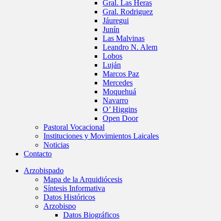
Gral. Las Heras
Gral. Rodriguez
Jáuregui
Junín
Las Malvinas
Leandro N. Alem
Lobos
Luján
Marcos Paz
Mercedes
Moquehuá
Navarro
O’ Higgins
Open Door
Pastoral Vocacional
Instituciones y Movimientos Laicales
Noticias
Contacto
Arzobispado
Mapa de la Arquidiócesis
Síntesis Informativa
Datos Históricos
Arzobispo
Datos Biográficos