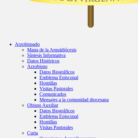
Arzobispado
Mapa de la Arquidiócesis
Síntesis Informativa
Datos Históricos
Arzobispo
Datos Biográficos
Emblema Episcopal
Homilías
Visitas Pastorales
Comunicados
Mensajes a la comunidad diocesana
Obispo Auxiliar
Datos Biográficos
Emblema Episcopal
Homilías
Visitas Pastorales
Curia