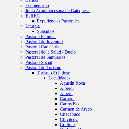
Caritas
Ecumenismo
Junta Arquidiocesana de Catequesis
JUREC
Experiencias Pastorales
Liturgia
Subsidios
Pastoral Familiar
Pastoral de Juventud
Pastoral Carcelaria
Pastoral de la Salud / Duelo
Pastoral de Santuarios
Pastoral Social
Pastoral de Turismo
Turismo Religioso
Localidades
Agustín Roca
Alberdi
Alberti
Carboni
Carlos Keen
Carmen de Areco
Chacabuco
Chivilcoy
Cortinez