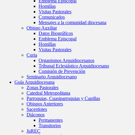
Emblema Episcopal
Homilías
Visitas Pastorales
Comunicados
Mensajes a la comunidad diocesana
Obispo Auxiliar
Datos Biográficos
Emblema Episcopal
Homilías
Visitas Pastorales
Curia
Organismos Arquidiocesanos
Tribunal Eclesiástico Arquidiocesano
Comisión de Prevención
Seminario Arquidiocesano
Guía Arquidiocesana
Zonas Pastorales
Catedral Metropolitana
Parroquias, Cuasiparroquias y Capillas
Obispos Anteriores
Sacerdotes
Diáconos
Permanentes
Transitorios
JuREC