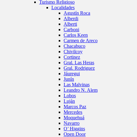
Turismo Religioso
Localidades
Agustín Roca
Alberdi
Alberti
Carboni
Carlos Keen
Carmen de Areco
Chacabuco
Chivilcoy
Cortinez
Gral. Las Heras
Gral. Rodriguez
Jáuregui
Junín
Las Malvinas
Leandro N. Alem
Lobos
Luján
Marcos Paz
Mercedes
Moquehuá
Navarro
O’ Higgins
Open Door