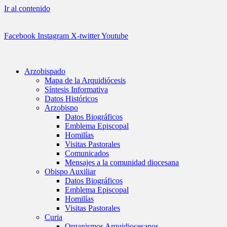
Ir al contenido
Facebook
Instagram
X-twitter
Youtube
Arzobispado
Mapa de la Arquidiócesis
Síntesis Informativa
Datos Históricos
Arzobispo
Datos Biográficos
Emblema Episcopal
Homilías
Visitas Pastorales
Comunicados
Mensajes a la comunidad diocesana
Obispo Auxiliar
Datos Biográficos
Emblema Episcopal
Homilías
Visitas Pastorales
Curia
Organismos Arquidiocesanos