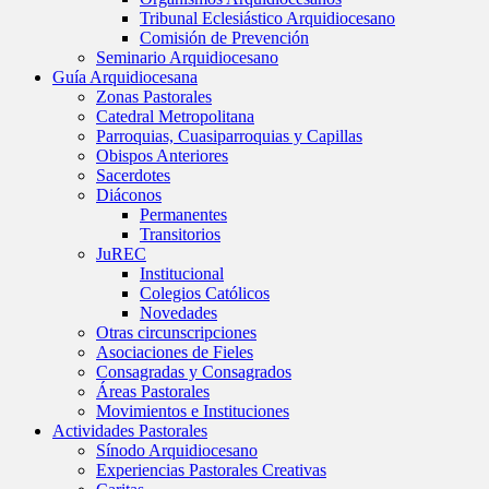
Tribunal Eclesiástico Arquidiocesano
Comisión de Prevención
Seminario Arquidiocesano
Guía Arquidiocesana
Zonas Pastorales
Catedral Metropolitana
Parroquias, Cuasiparroquias y Capillas
Obispos Anteriores
Sacerdotes
Diáconos
Permanentes
Transitorios
JuREC
Institucional
Colegios Católicos
Novedades
Otras circunscripciones
Asociaciones de Fieles
Consagradas y Consagrados
Áreas Pastorales
Movimientos e Instituciones
Actividades Pastorales
Sínodo Arquidiocesano
Experiencias Pastorales Creativas