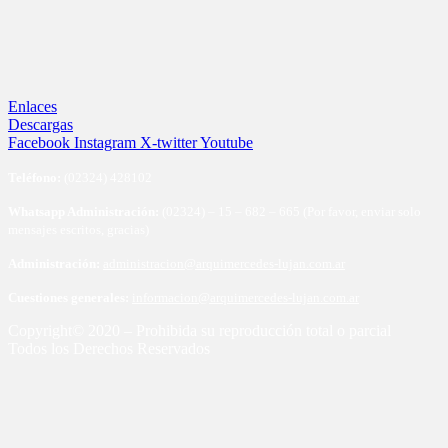
Enlaces
Descargas
Facebook
Instagram
X-twitter
Youtube
Te
léfono:
(02324) 428102
Whatsapp Administración:
(02324) – 15 – 682 – 665 (Por favor, enviar solo
mensajes escritos, gracias)
Administración:
administracion@arquimercedes-lujan.com.ar
Cuestiones generales:
informacion@arquimercedes-lujan.com.ar
Copyright© 2020 – Prohibida su reproducción total o parcial
Todos los Derechos Reservados