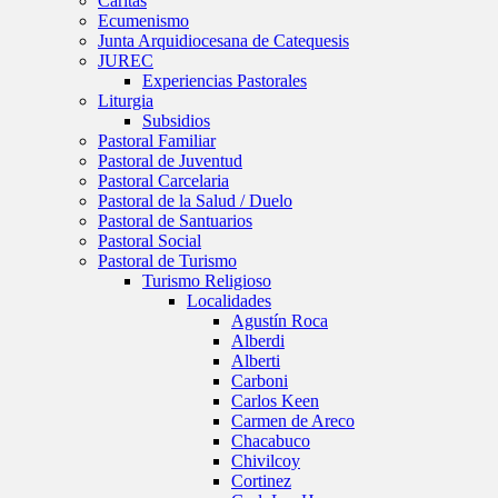
Caritas
Ecumenismo
Junta Arquidiocesana de Catequesis
JUREC
Experiencias Pastorales
Liturgia
Subsidios
Pastoral Familiar
Pastoral de Juventud
Pastoral Carcelaria
Pastoral de la Salud / Duelo
Pastoral de Santuarios
Pastoral Social
Pastoral de Turismo
Turismo Religioso
Localidades
Agustín Roca
Alberdi
Alberti
Carboni
Carlos Keen
Carmen de Areco
Chacabuco
Chivilcoy
Cortinez