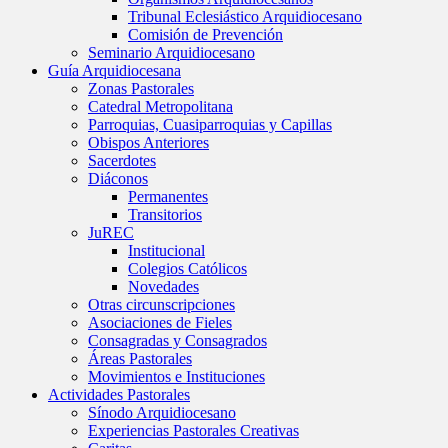
Tribunal Eclesiástico Arquidiocesano
Comisión de Prevención
Seminario Arquidiocesano
Guía Arquidiocesana
Zonas Pastorales
Catedral Metropolitana
Parroquias, Cuasiparroquias y Capillas
Obispos Anteriores
Sacerdotes
Diáconos
Permanentes
Transitorios
JuREC
Institucional
Colegios Católicos
Novedades
Otras circunscripciones
Asociaciones de Fieles
Consagradas y Consagrados
Áreas Pastorales
Movimientos e Instituciones
Actividades Pastorales
Sínodo Arquidiocesano
Experiencias Pastorales Creativas