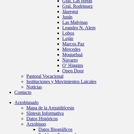
Gral. Las Heras
Gral. Rodriguez
Jáuregui
Junín
Las Malvinas
Leandro N. Alem
Lobos
Luján
Marcos Paz
Mercedes
Moquehuá
Navarro
O’ Higgins
Open Door
Pastoral Vocacional
Instituciones y Movimientos Laicales
Noticias
Contacto
Arzobispado
Mapa de la Arquidiócesis
Síntesis Informativa
Datos Históricos
Arzobispo
Datos Biográficos