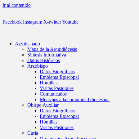
Ir al contenido
Facebook
Instagram
X-twitter
Youtube
Arzobispado
Mapa de la Arquidiócesis
Síntesis Informativa
Datos Históricos
Arzobispo
Datos Biográficos
Emblema Episcopal
Homilías
Visitas Pastorales
Comunicados
Mensajes a la comunidad diocesana
Obispo Auxiliar
Datos Biográficos
Emblema Episcopal
Homilías
Visitas Pastorales
Curia
Organismos Arquidiocesanos