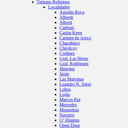
Turismo Religioso
Localidades
Agustín Roca
Alberdi
Alberti
Carboni
Carlos Keen
Carmen de Areco
Chacabuco
Chivilcoy
Cortinez
Gral. Las Heras
Gral. Rodriguez
Jáuregui
Junín
Las Malvinas
Leandro N. Alem
Lobos
Luján
Marcos Paz
Mercedes
Moquehuá
Navarro
O’ Higgins
Open Door