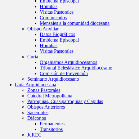
Emblema Episcopal
Homilías
Visitas Pastorales
Comunicados
Mensajes a la comunidad diocesana
Obispo Auxiliar
Datos Biográficos
Emblema Episcopal
Homilías
Visitas Pastorales
Curia
Organismos Arquidiocesanos
Tribunal Eclesiástico Arquidiocesano
Comisión de Prevención
Seminario Arquidiocesano
Guía Arquidiocesana
Zonas Pastorales
Catedral Metropolitana
Parroquias, Cuasiparroquias y Capillas
Obispos Anteriores
Sacerdotes
Diáconos
Permanentes
Transitorios
JuREC