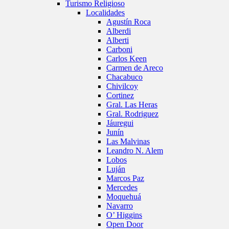
Turismo Religioso
Localidades
Agustín Roca
Alberdi
Alberti
Carboni
Carlos Keen
Carmen de Areco
Chacabuco
Chivilcoy
Cortinez
Gral. Las Heras
Gral. Rodriguez
Jáuregui
Junín
Las Malvinas
Leandro N. Alem
Lobos
Luján
Marcos Paz
Mercedes
Moquehuá
Navarro
O’ Higgins
Open Door