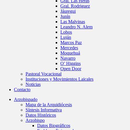
Gral. Las Heras
Gral. Rodriguez
Jáuregui
Junín
Las Malvinas
Leandro N. Alem
Lobos
Luján
Marcos Paz
Mercedes
Moquehuá
Navarro
O’ Higgins
Open Door
Pastoral Vocacional
Instituciones y Movimientos Laicales
Noticias
Contacto
Arzobispado
Mapa de la Arquidiócesis
Síntesis Informativa
Datos Históricos
Arzobispo
Datos Biográficos