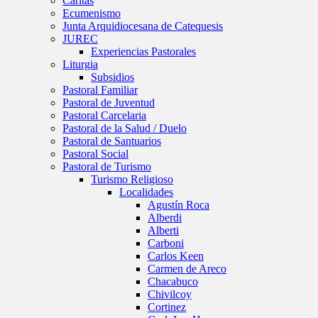
Caritas
Ecumenismo
Junta Arquidiocesana de Catequesis
JUREC
Experiencias Pastorales
Liturgia
Subsidios
Pastoral Familiar
Pastoral de Juventud
Pastoral Carcelaria
Pastoral de la Salud / Duelo
Pastoral de Santuarios
Pastoral Social
Pastoral de Turismo
Turismo Religioso
Localidades
Agustín Roca
Alberdi
Alberti
Carboni
Carlos Keen
Carmen de Areco
Chacabuco
Chivilcoy
Cortinez