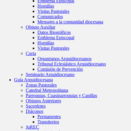
Emblema Episcopal
Homilías
Visitas Pastorales
Comunicados
Mensajes a la comunidad diocesana
Obispo Auxiliar
Datos Biográficos
Emblema Episcopal
Homilías
Visitas Pastorales
Curia
Organismos Arquidiocesanos
Tribunal Eclesiástico Arquidiocesano
Comisión de Prevención
Seminario Arquidiocesano
Guía Arquidiocesana
Zonas Pastorales
Catedral Metropolitana
Parroquias, Cuasiparroquias y Capillas
Obispos Anteriores
Sacerdotes
Diáconos
Permanentes
Transitorios
JuREC