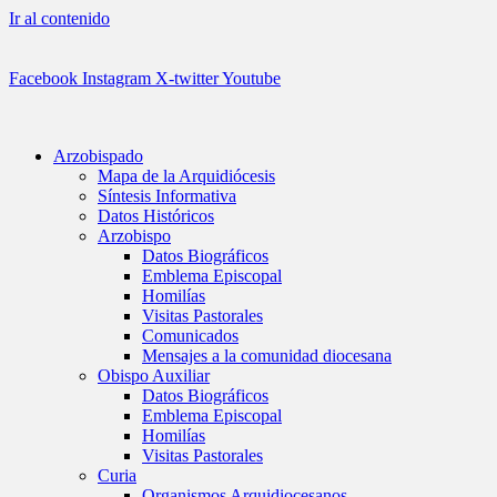
Ir al contenido
Facebook
Instagram
X-twitter
Youtube
Arzobispado
Mapa de la Arquidiócesis
Síntesis Informativa
Datos Históricos
Arzobispo
Datos Biográficos
Emblema Episcopal
Homilías
Visitas Pastorales
Comunicados
Mensajes a la comunidad diocesana
Obispo Auxiliar
Datos Biográficos
Emblema Episcopal
Homilías
Visitas Pastorales
Curia
Organismos Arquidiocesanos