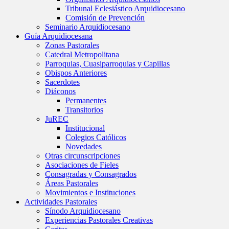
Tribunal Eclesiástico Arquidiocesano
Comisión de Prevención
Seminario Arquidiocesano
Guía Arquidiocesana
Zonas Pastorales
Catedral Metropolitana
Parroquias, Cuasiparroquias y Capillas
Obispos Anteriores
Sacerdotes
Diáconos
Permanentes
Transitorios
JuREC
Institucional
Colegios Católicos
Novedades
Otras circunscripciones
Asociaciones de Fieles
Consagradas y Consagrados
Áreas Pastorales
Movimientos e Instituciones
Actividades Pastorales
Sínodo Arquidiocesano
Experiencias Pastorales Creativas