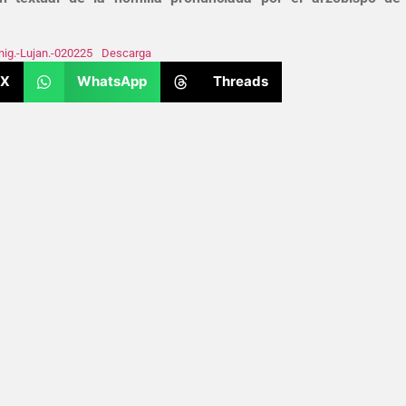
ig.-Lujan.-020225
Descarga
X
WhatsApp
Threads