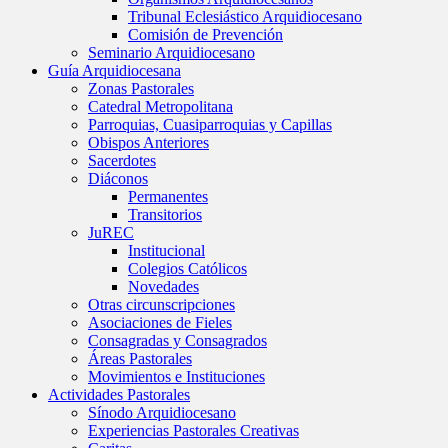
Tribunal Eclesiástico Arquidiocesano
Comisión de Prevención
Seminario Arquidiocesano
Guía Arquidiocesana
Zonas Pastorales
Catedral Metropolitana
Parroquias, Cuasiparroquias y Capillas
Obispos Anteriores
Sacerdotes
Diáconos
Permanentes
Transitorios
JuREC
Institucional
Colegios Católicos
Novedades
Otras circunscripciones
Asociaciones de Fieles
Consagradas y Consagrados
Áreas Pastorales
Movimientos e Instituciones
Actividades Pastorales
Sínodo Arquidiocesano
Experiencias Pastorales Creativas