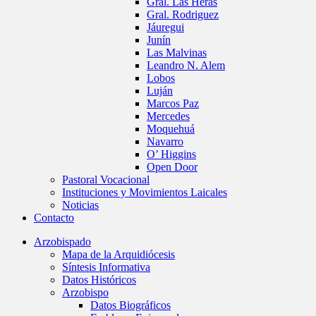
Gral. Las Heras
Gral. Rodriguez
Jáuregui
Junín
Las Malvinas
Leandro N. Alem
Lobos
Luján
Marcos Paz
Mercedes
Moquehuá
Navarro
O’ Higgins
Open Door
Pastoral Vocacional
Instituciones y Movimientos Laicales
Noticias
Contacto
Arzobispado
Mapa de la Arquidiócesis
Síntesis Informativa
Datos Históricos
Arzobispo
Datos Biográficos