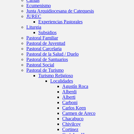
Caritas
Ecumenismo
Junta Arquidiocesana de Catequesis
JUREC
Experiencias Pastorales
Liturgia
Subsidios
Pastoral Familiar
Pastoral de Juventud
Pastoral Carcelaria
Pastoral de la Salud / Duelo
Pastoral de Santuarios
Pastoral Social
Pastoral de Turismo
Turismo Religioso
Localidades
Agustín Roca
Alberdi
Alberti
Carboni
Carlos Keen
Carmen de Areco
Chacabuco
Chivilcoy
Cortinez