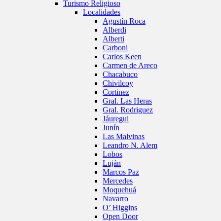
Turismo Religioso
Localidades
Agustín Roca
Alberdi
Alberti
Carboni
Carlos Keen
Carmen de Areco
Chacabuco
Chivilcoy
Cortinez
Gral. Las Heras
Gral. Rodriguez
Jáuregui
Junín
Las Malvinas
Leandro N. Alem
Lobos
Luján
Marcos Paz
Mercedes
Moquehuá
Navarro
O’ Higgins
Open Door