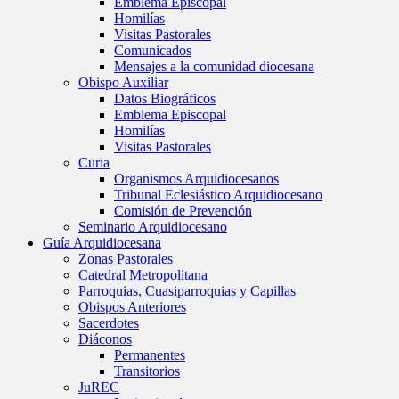
Emblema Episcopal
Homilías
Visitas Pastorales
Comunicados
Mensajes a la comunidad diocesana
Obispo Auxiliar
Datos Biográficos
Emblema Episcopal
Homilías
Visitas Pastorales
Curia
Organismos Arquidiocesanos
Tribunal Eclesiástico Arquidiocesano
Comisión de Prevención
Seminario Arquidiocesano
Guía Arquidiocesana
Zonas Pastorales
Catedral Metropolitana
Parroquias, Cuasiparroquias y Capillas
Obispos Anteriores
Sacerdotes
Diáconos
Permanentes
Transitorios
JuREC