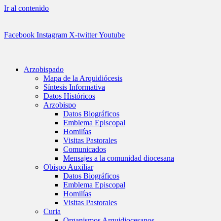
Ir al contenido
Facebook
Instagram
X-twitter
Youtube
Arzobispado
Mapa de la Arquidiócesis
Síntesis Informativa
Datos Históricos
Arzobispo
Datos Biográficos
Emblema Episcopal
Homilías
Visitas Pastorales
Comunicados
Mensajes a la comunidad diocesana
Obispo Auxiliar
Datos Biográficos
Emblema Episcopal
Homilías
Visitas Pastorales
Curia
Organismos Arquidiocesanos