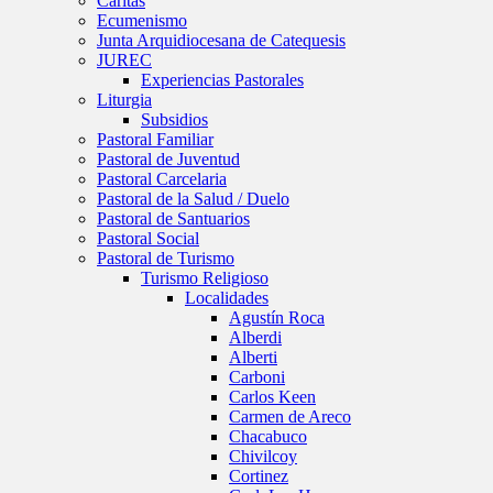
Caritas
Ecumenismo
Junta Arquidiocesana de Catequesis
JUREC
Experiencias Pastorales
Liturgia
Subsidios
Pastoral Familiar
Pastoral de Juventud
Pastoral Carcelaria
Pastoral de la Salud / Duelo
Pastoral de Santuarios
Pastoral Social
Pastoral de Turismo
Turismo Religioso
Localidades
Agustín Roca
Alberdi
Alberti
Carboni
Carlos Keen
Carmen de Areco
Chacabuco
Chivilcoy
Cortinez