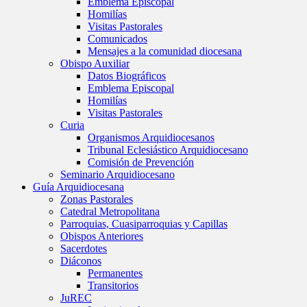
Emblema Episcopal
Homilías
Visitas Pastorales
Comunicados
Mensajes a la comunidad diocesana
Obispo Auxiliar
Datos Biográficos
Emblema Episcopal
Homilías
Visitas Pastorales
Curia
Organismos Arquidiocesanos
Tribunal Eclesiástico Arquidiocesano
Comisión de Prevención
Seminario Arquidiocesano
Guía Arquidiocesana
Zonas Pastorales
Catedral Metropolitana
Parroquias, Cuasiparroquias y Capillas
Obispos Anteriores
Sacerdotes
Diáconos
Permanentes
Transitorios
JuREC