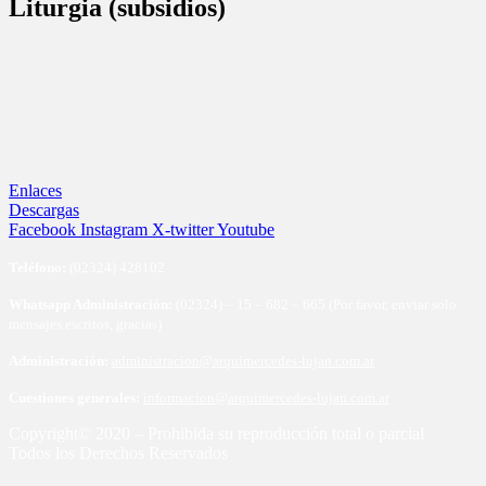
Liturgia (subsidios)
Enlaces
Descargas
Facebook
Instagram
X-twitter
Youtube
Te
léfono:
(02324) 428102
Whatsapp Administración:
(02324) – 15 – 682 – 665 (Por favor, enviar solo
mensajes escritos, gracias)
Administración:
administracion@arquimercedes-lujan.com.ar
Cuestiones generales:
informacion@arquimercedes-lujan.com.ar
Copyright© 2020 – Prohibida su reproducción total o parcial
Todos los Derechos Reservados