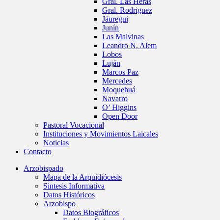
Gral. Las Heras
Gral. Rodriguez
Jáuregui
Junín
Las Malvinas
Leandro N. Alem
Lobos
Luján
Marcos Paz
Mercedes
Moquehuá
Navarro
O’ Higgins
Open Door
Pastoral Vocacional
Instituciones y Movimientos Laicales
Noticias
Contacto
Arzobispado
Mapa de la Arquidiócesis
Síntesis Informativa
Datos Históricos
Arzobispo
Datos Biográficos