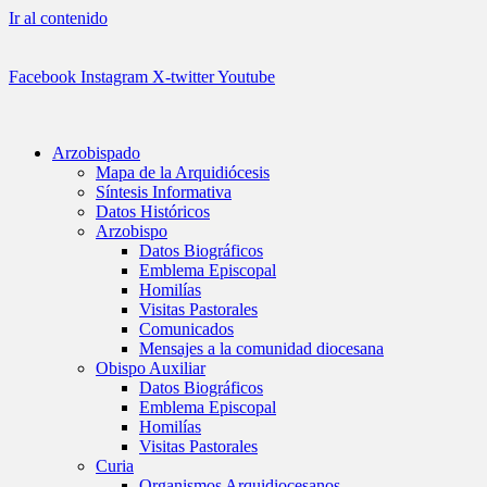
Ir al contenido
Facebook
Instagram
X-twitter
Youtube
Arzobispado
Mapa de la Arquidiócesis
Síntesis Informativa
Datos Históricos
Arzobispo
Datos Biográficos
Emblema Episcopal
Homilías
Visitas Pastorales
Comunicados
Mensajes a la comunidad diocesana
Obispo Auxiliar
Datos Biográficos
Emblema Episcopal
Homilías
Visitas Pastorales
Curia
Organismos Arquidiocesanos