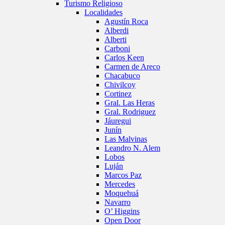
Turismo Religioso
Localidades
Agustín Roca
Alberdi
Alberti
Carboni
Carlos Keen
Carmen de Areco
Chacabuco
Chivilcoy
Cortinez
Gral. Las Heras
Gral. Rodriguez
Jáuregui
Junín
Las Malvinas
Leandro N. Alem
Lobos
Luján
Marcos Paz
Mercedes
Moquehuá
Navarro
O’ Higgins
Open Door