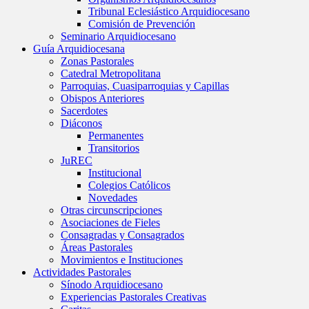
Tribunal Eclesiástico Arquidiocesano
Comisión de Prevención
Seminario Arquidiocesano
Guía Arquidiocesana
Zonas Pastorales
Catedral Metropolitana
Parroquias, Cuasiparroquias y Capillas
Obispos Anteriores
Sacerdotes
Diáconos
Permanentes
Transitorios
JuREC
Institucional
Colegios Católicos
Novedades
Otras circunscripciones
Asociaciones de Fieles
Consagradas y Consagrados
Áreas Pastorales
Movimientos e Instituciones
Actividades Pastorales
Sínodo Arquidiocesano
Experiencias Pastorales Creativas