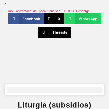
.
10mo__aniversario_del_papa_francisco__110123
Descarga
Facebook
X
WhatsApp
Threads
Liturgia (subsidios)