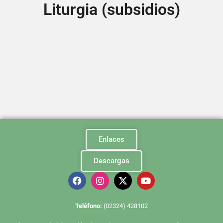
Liturgia (subsidios)
Enlaces
Descargas
Te
léfono:
(02324) 428102