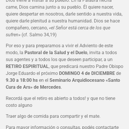
Dios viene a visitar a su pueblo. En la Palabra hecha
carne, Dios camina junto a su pueblo. Él quiere nacer,
quiere despertar en nosotros, darle sentido a nuestra vida,
quiere darle plenitud a nuestra humanidad. Dios se hace
compañero, cercano,
«el Señor está cerca de los que
sufren»
(cf. Salmo 34,19)
Por eso y para prepararnos a vivir el Adviento de este
modo, la
Pastoral de la Salud y el Duelo
, invita a todos
sus agentes y a todos los que deseen participar, a un
RETIRO ESPIRITUAL
, que predicará nuestro Padre Obispo
Jorge Eduardo el próximo
DOMINGO 4 de DICIEMBRE
de
9.30 a 18:00 hs
en el
Seminario Arquidiocesano «Santo
Cura de Ars» de Mercedes
.
Recordá que el retiro es abierto a todos! y que no tiene
costo alguno
Traer algo de comida para compartir y el mate.
Para mayor información o consultas, podés contactarte