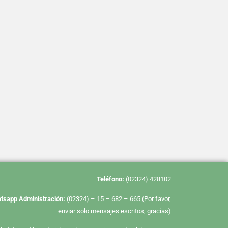
Te
léfono:
(02324) 428102
tsapp Administración:
(02324) – 15 – 682 – 665 (Por favor,
enviar solo mensajes escritos, gracias)