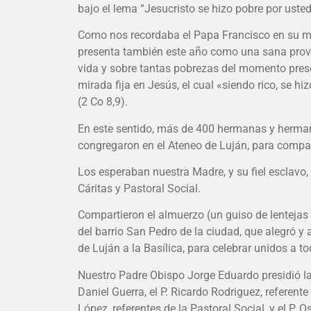
bajo el lema “Jesucristo se hizo pobre por ustede
Como nos recordaba el Papa Francisco en su me
presenta también este año como una sana provo
vida y sobre tantas pobrezas del momento prese
mirada fija en Jesús, el cual «siendo rico, se h
(2 Co 8,9).
En este sentido, más de 400 hermanas y hermano
congregaron en el Ateneo de Luján, para compar
Los esperaban nuestra Madre, y su fiel esclavo, 
Cáritas y Pastoral Social.
Compartieron el almuerzo (un guiso de lentejas 
del barrio San Pedro de la ciudad, que alegró y
de Luján a la Basílica, para celebrar unidos a tod
Nuestro Padre Obispo Jorge Eduardo presidió la 
Daniel Guerra, el P. Ricardo Rodriguez, referente
López, referentes de la Pastoral Social, y el P. 