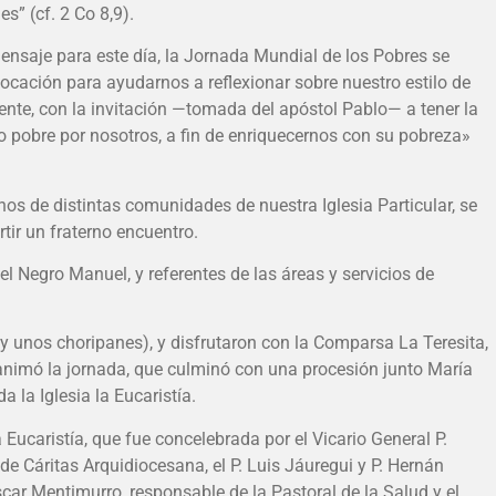
s” (cf. 2 Co 8,9).
nsaje para este día, la Jornada Mundial de los Pobres se
cación para ayudarnos a reflexionar sobre nuestro estilo de
nte, con la invitación —tomada del apóstol Pablo— a tener la
izo pobre por nosotros, a fin de enriquecernos con su pobreza»
s de distintas comunidades de nuestra Iglesia Particular, se
tir un fraterno encuentro.
el Negro Manuel, y referentes de las áreas y servicios de
y unos choripanes), y disfrutaron con la Comparsa La Teresita,
 animó la jornada, que culminó con una procesión junto María
a la Iglesia la Eucaristía.
Eucaristía, que fue concelebrada por el Vicario General P.
 de Cáritas Arquidiocesana, el P. Luis Jáuregui y P. Hernán
Oscar Mentimurro, responsable de la Pastoral de la Salud y el