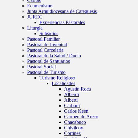
Caritas
Ecumenismo
Junta Arquidiocesana de Catequesis
JUREC
Experiencias Pastorales
Liturgia
Subsidios
Pastoral Familiar
Pastoral de Juventud
Pastoral Carcelaria
Pastoral de la Salud / Duelo
Pastoral de Santuarios
Pastoral Social
Pastoral de Turismo
Turismo Religioso
Localidades
Agustín Roca
Alberdi
Alberti
Carboni
Carlos Keen
Carmen de Areco
Chacabuco
Chivilcoy
Cortinez