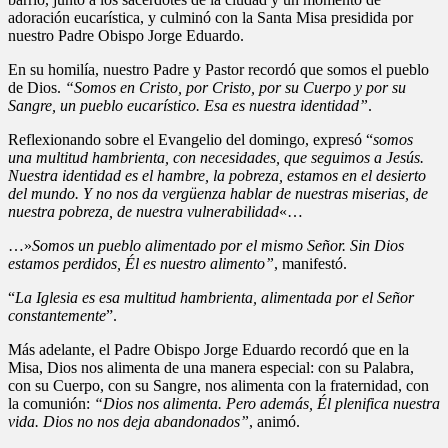
adoración eucarística, y culminó con la Santa Misa presidida por
nuestro Padre Obispo Jorge Eduardo.
En su homilía, nuestro Padre y Pastor recordó que somos el pueblo
de Dios.
“Somos en Cristo, por Cristo, por su Cuerpo y por su
Sangre, un pueblo eucarístico. Esa es nuestra identidad”
.
Reflexionando sobre el Evangelio del domingo, expresó “
somos
una multitud hambrienta, con necesidades, que seguimos a Jesús.
Nuestra identidad es el hambre, la pobreza, estamos en el desierto
del mundo. Y no nos da vergüenza hablar de nuestras miserias, de
nuestra pobreza, de nuestra vulnerabilidad
«…
…»
Somos un pueblo alimentado por el mismo Señor. Sin Dios
estamos perdidos, Él es nuestro alimento”
, manifestó.
“
La Iglesia es esa multitud hambrienta, alimentada por el Señor
constantemente
”.
Más adelante, el Padre Obispo Jorge Eduardo recordó que en la
Misa, Dios nos alimenta de una manera especial: con su Palabra,
con su Cuerpo, con su Sangre, nos alimenta con la fraternidad, con
la comunión:
“Dios nos alimenta. Pero además, Él plenifica nuestra
vida. Dios no nos deja abandonados”
, animó.