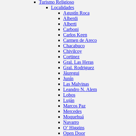
Turismo Religioso
Localidades
Agustín Roca
Alberdi
Alberti
Carboni
Carlos Keen
Carmen de Areco
Chacabuco
Chivilcoy
Cortinez
Gral. Las Heras
Gral. Rodriguez
Jáuregui
Junín
Las Malvinas
Leandro N. Alem
Lobos
Luján
Marcos Paz
Mercedes
Moquehuá
Navarro
O’ Higgins
Open Door