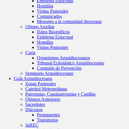
Emblema Episcopal
Homilías
Visitas Pastorales
Comunicados
Mensajes a la comunidad diocesana
Obispo Auxiliar
Datos Biográficos
Emblema Episcopal
Homilías
Visitas Pastorales
Curia
Organismos Arquidiocesanos
Tribunal Eclesiástico Arquidiocesano
Comisión de Prevención
Seminario Arquidiocesano
Guía Arquidiocesana
Zonas Pastorales
Catedral Metropolitana
Parroquias, Cuasiparroquias y Capillas
Obispos Anteriores
Sacerdotes
Diáconos
Permanentes
Transitorios
JuREC