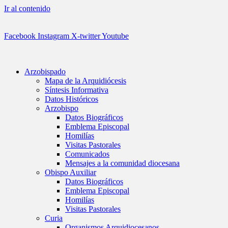
Ir al contenido
Facebook
Instagram
X-twitter
Youtube
Arzobispado
Mapa de la Arquidiócesis
Síntesis Informativa
Datos Históricos
Arzobispo
Datos Biográficos
Emblema Episcopal
Homilías
Visitas Pastorales
Comunicados
Mensajes a la comunidad diocesana
Obispo Auxiliar
Datos Biográficos
Emblema Episcopal
Homilías
Visitas Pastorales
Curia
Organismos Arquidiocesanos