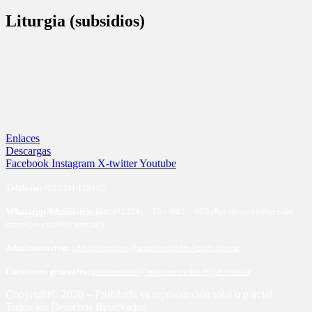
Liturgia (subsidios)
Enlaces
Descargas
Facebook
Instagram
X-twitter
Youtube
Te
léfono:
(02324) 428102
Whatsapp Administración:
(02324) – 15 – 682 – 665 (Por favor, enviar solo
mensajes escritos, gracias)
Administración:
administracion@arquimercedes-lujan.com.ar
Cuestiones generales:
informacion@arquimercedes-lujan.com.ar
Copyright© 2020 – Prohibida su reproducción total o parcial
Todos los Derechos Reservados