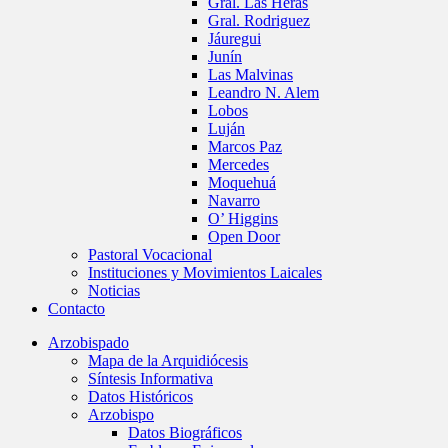
Gral. Las Heras
Gral. Rodriguez
Jáuregui
Junín
Las Malvinas
Leandro N. Alem
Lobos
Luján
Marcos Paz
Mercedes
Moquehuá
Navarro
O’ Higgins
Open Door
Pastoral Vocacional
Instituciones y Movimientos Laicales
Noticias
Contacto
Arzobispado
Mapa de la Arquidiócesis
Síntesis Informativa
Datos Históricos
Arzobispo
Datos Biográficos