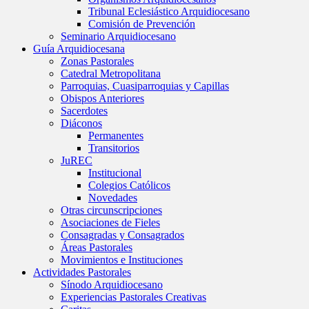
Tribunal Eclesiástico Arquidiocesano
Comisión de Prevención
Seminario Arquidiocesano
Guía Arquidiocesana
Zonas Pastorales
Catedral Metropolitana
Parroquias, Cuasiparroquias y Capillas
Obispos Anteriores
Sacerdotes
Diáconos
Permanentes
Transitorios
JuREC
Institucional
Colegios Católicos
Novedades
Otras circunscripciones
Asociaciones de Fieles
Consagradas y Consagrados
Áreas Pastorales
Movimientos e Instituciones
Actividades Pastorales
Sínodo Arquidiocesano
Experiencias Pastorales Creativas