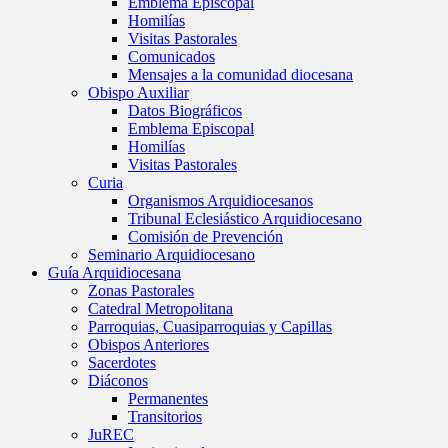
Emblema Episcopal
Homilías
Visitas Pastorales
Comunicados
Mensajes a la comunidad diocesana
Obispo Auxiliar
Datos Biográficos
Emblema Episcopal
Homilías
Visitas Pastorales
Curia
Organismos Arquidiocesanos
Tribunal Eclesiástico Arquidiocesano
Comisión de Prevención
Seminario Arquidiocesano
Guía Arquidiocesana
Zonas Pastorales
Catedral Metropolitana
Parroquias, Cuasiparroquias y Capillas
Obispos Anteriores
Sacerdotes
Diáconos
Permanentes
Transitorios
JuREC