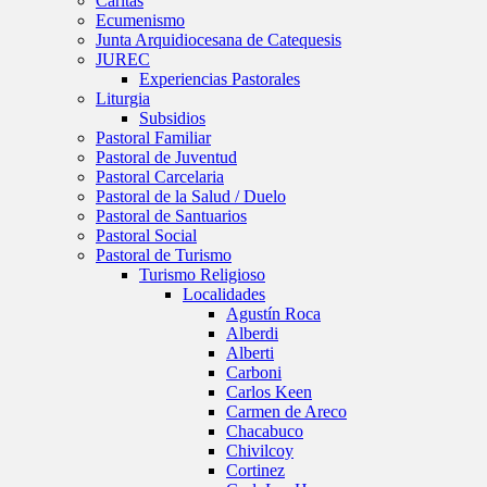
Caritas
Ecumenismo
Junta Arquidiocesana de Catequesis
JUREC
Experiencias Pastorales
Liturgia
Subsidios
Pastoral Familiar
Pastoral de Juventud
Pastoral Carcelaria
Pastoral de la Salud / Duelo
Pastoral de Santuarios
Pastoral Social
Pastoral de Turismo
Turismo Religioso
Localidades
Agustín Roca
Alberdi
Alberti
Carboni
Carlos Keen
Carmen de Areco
Chacabuco
Chivilcoy
Cortinez