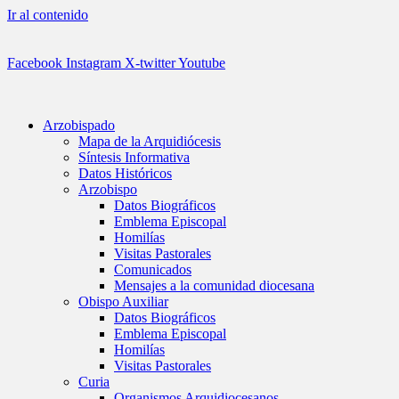
Ir al contenido
Facebook
Instagram
X-twitter
Youtube
Arzobispado
Mapa de la Arquidiócesis
Síntesis Informativa
Datos Históricos
Arzobispo
Datos Biográficos
Emblema Episcopal
Homilías
Visitas Pastorales
Comunicados
Mensajes a la comunidad diocesana
Obispo Auxiliar
Datos Biográficos
Emblema Episcopal
Homilías
Visitas Pastorales
Curia
Organismos Arquidiocesanos