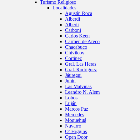
Turismo Religioso
Localidades
Agustín Roca
Alberdi
Alberti
Carboni
Carlos Keen
Carmen de Areco
Chacabuco
Chivilcoy
Cortinez
Gral. Las Heras
Gral. Rodriguez
Jáuregui
Junín
Las Malvinas
Leandro N. Alem
Lobos
Luján
Marcos Paz
Mercedes
Moquehuá
Navarro
O’ Higgins
Open Door