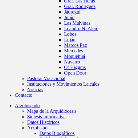
Gral. Las Heras
Gral. Rodriguez
Jáuregui
Junín
Las Malvinas
Leandro N. Alem
Lobos
Luján
Marcos Paz
Mercedes
Moquehuá
Navarro
O’ Higgins
Open Door
Pastoral Vocacional
Instituciones y Movimientos Laicales
Noticias
Contacto
Arzobispado
Mapa de la Arquidiócesis
Síntesis Informativa
Datos Históricos
Arzobispo
Datos Biográficos