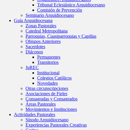
Tribunal Eclesiástico Arquidiocesano
Comisión de Prevención
Seminario Arquidiocesano
Guía Arquidiocesana
Zonas Pastorales
Catedral Metropolitana
Parroquias, Cuasiparroquias y Capillas
Obispos Anteriores
Sacerdotes
Diáconos
Permanentes
Transitorios
JuREC
Institucional
Colegios Católicos
Novedades
Otras circunscripciones
Asociaciones de Fieles
Consagradas y Consagrados
Áreas Pastorales
Movimientos e Instituciones
Actividades Pastorales
Sínodo Arquidiocesano
Experiencias Pastorales Creativas