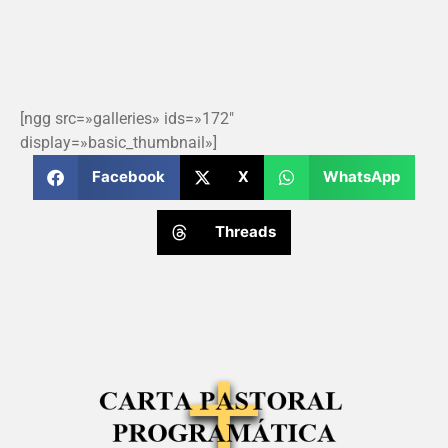
[ngg src=»galleries» ids=»172″
display=»basic_thumbnail»]
Facebook
X
WhatsApp
Threads