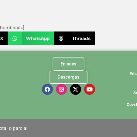
thumbnail»]
X
WhatsApp
Threads
Enlaces
Wha
Descargas
A
Cuest
tal o parcial