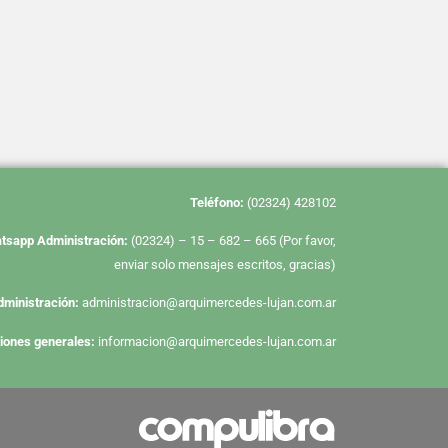
Te
léfono:
(02324) 428102
tsapp Administración:
(02324) – 15 – 682 – 665 (Por favor,
enviar solo mensajes escritos, gracias)
dministración:
administracion@arquimercedes-lujan.com.ar
iones generales:
informacion@arquimercedes-lujan.com.ar