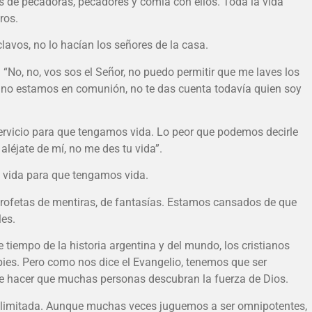
s de pecadoras, pecadores y comía con ellos. Toda la vida
ros.
clavos, no lo hacían los señores de la casa.
e: “No, no, vos sos el Señor, no puedo permitir que me laves los
ro, no estamos en comunión, no te das cuenta todavía quien soy
 servicio para que tengamos vida. Lo peor que podemos decirle
aléjate de mí, no me des tu vida”.
a vida para que tengamos vida.
rofetas de mentiras, de fantasías. Estamos cansados de que
les.
e tiempo de la historia argentina y del mundo, los cristianos
pies. Pero como nos dice el Evangelio, tenemos que ser
 de hacer que muchas personas descubran la fuerza de Dios.
limitada. Aunque muchas veces juguemos a ser omnipotentes,