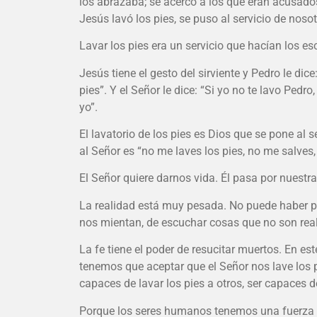
los abrazaba; se acercó a los que eran acusado
Jesús lavó los pies, se puso al servicio de nosot
Lavar los pies era un servicio que hacían los es
Jesús tiene el gesto del sirviente y Pedro le dic
pies”. Y el Señor le dice: “Si yo no te lavo Ped
yo”.
El lavatorio de los pies es Dios que se pone al
al Señor es “no me laves los pies, no me salves, 
El Señor quiere darnos vida. Él pasa por nuestr
La realidad está muy pesada. No puede haber p
nos mientan, de escuchar cosas que no son rea
La fe tiene el poder de resucitar muertos. En est
tenemos que aceptar que el Señor nos lave los 
capaces de lavar los pies a otros, ser capaces
Porque los seres humanos tenemos una fuerza 