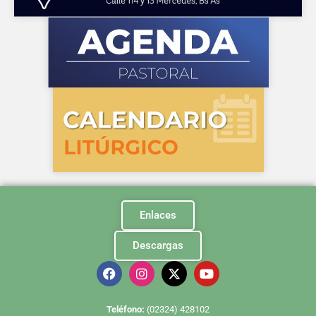
Enlaces
Descargas
Te
léfono:
(02324) 428102