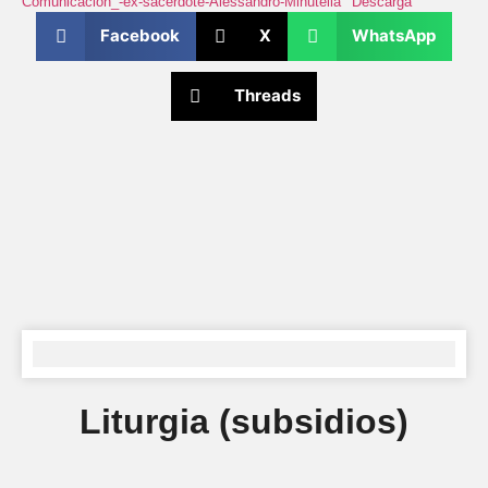
Comunicación_-ex-sacerdote-Alessandro-Minutella
Descarga
Facebook
X
WhatsApp
Threads
Liturgia (subsidios)