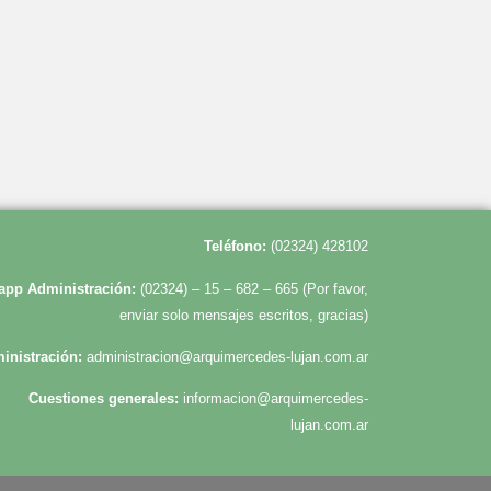
Te
léfono:
(02324) 428102
app Administración:
(02324) – 15 – 682 – 665 (Por favor,
enviar solo mensajes escritos, gracias)
inistración:
administracion@arquimercedes-lujan.com.ar
Cuestiones generales:
informacion@arquimercedes-
lujan.com.ar