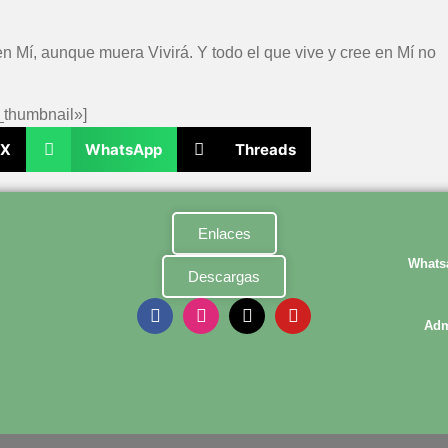
en Mí, aunque muera Vivirá. Y todo el que vive y cree en Mí no
_thumbnail»]
X
WhatsApp
Threads
Enlaces
Whats
Descargas
Adm