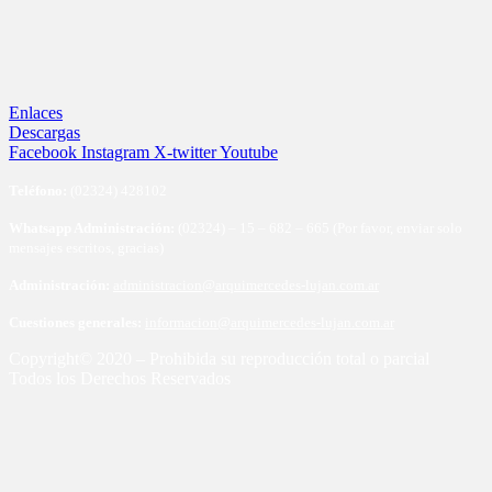
Enlaces
Descargas
Facebook
Instagram
X-twitter
Youtube
Te
léfono:
(02324) 428102
Whatsapp Administración:
(02324) – 15 – 682 – 665 (Por favor, enviar solo
mensajes escritos, gracias)
Administración:
administracion@arquimercedes-lujan.com.ar
Cuestiones generales:
informacion@arquimercedes-lujan.com.ar
Copyright© 2020 – Prohibida su reproducción total o parcial
Todos los Derechos Reservados