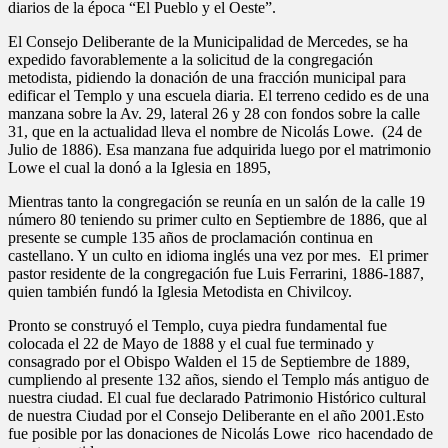
diarios de la época “El Pueblo y el Oeste”.
El Consejo Deliberante de la Municipalidad de Mercedes, se ha
expedido favorablemente a la solicitud de la congregación
metodista, pidiendo la donación de una fracción municipal para
edificar el Templo y una escuela diaria. El terreno cedido es de una
manzana sobre la Av. 29, lateral 26 y 28 con fondos sobre la calle
31, que en la actualidad lleva el nombre de Nicolás Lowe. (24 de
Julio de 1886). Esa manzana fue adquirida luego por el matrimonio
Lowe el cual la donó a la Iglesia en 1895,
Mientras tanto la congregación se reunía en un salón de la calle 19
número 80 teniendo su primer culto en Septiembre de 1886, que al
presente se cumple 135 años de proclamación continua en
castellano. Y un culto en idioma inglés una vez por mes. El primer
pastor residente de la congregación fue Luis Ferrarini, 1886-1887,
quien también fundó la Iglesia Metodista en Chivilcoy.
Pronto se construyó el Templo, cuya piedra fundamental fue
colocada el 22 de Mayo de 1888 y el cual fue terminado y
consagrado por el Obispo Walden el 15 de Septiembre de 1889,
cumpliendo al presente 132 años, siendo el Templo más antiguo de
nuestra ciudad. El cual fue declarado Patrimonio Histórico cultural
de nuestra Ciudad por el Consejo Deliberante en el año 2001.Esto
fue posible por las donaciones de Nicolás Lowe rico hacendado de