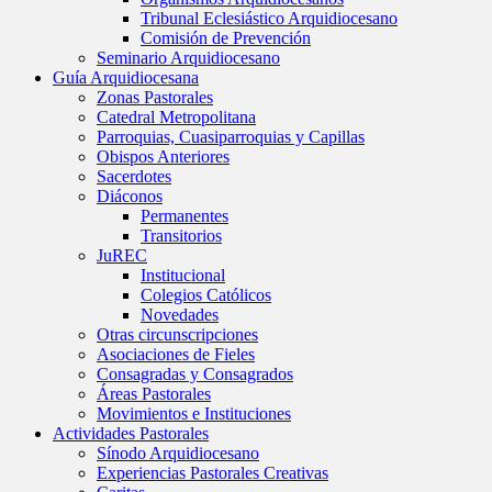
Tribunal Eclesiástico Arquidiocesano
Comisión de Prevención
Seminario Arquidiocesano
Guía Arquidiocesana
Zonas Pastorales
Catedral Metropolitana
Parroquias, Cuasiparroquias y Capillas
Obispos Anteriores
Sacerdotes
Diáconos
Permanentes
Transitorios
JuREC
Institucional
Colegios Católicos
Novedades
Otras circunscripciones
Asociaciones de Fieles
Consagradas y Consagrados
Áreas Pastorales
Movimientos e Instituciones
Actividades Pastorales
Sínodo Arquidiocesano
Experiencias Pastorales Creativas