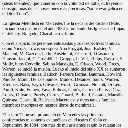
(ideas liberales), que vinieron con la voluntad de trabajar, trayendo
consigo, unas de las posesiones más preciosas: “su fe evangélica en
el Dios Trino”.
La Iglesia Metodista en Mercedes fue la decana del distrito Oeste,
iniciando su misión en el año 1884 y fundando las Iglesias de Luján,
Chivilcoy, Bragado, Chacabuco y Junín.
Con el auspicio de personas entusiastas y sus respectivas familias,
como Nicolás Lowe, su esposa Ana Froggat, Juan Bolster, V.
Mancini, M. Gazcón, Pedro Anselmini, E.Cerruti, J.Casaretto,
Hanson, Jacobi, E. Gastaldi,, J. Gruppo, L. Viti, Helps, Rayson, S.
Molle, hnos Cervello, Sabina Marsiglia, E. Olsson, Wood, Drees,
Warren, se inició la misión. Luego al inicio del siglo XX se sumaron
las siguientes familias: Balloch, Ferreira Borjas, Bauman, Howard,
Pardías, Monti, De Los Santos, Muñoz, Desanze, Sainz, Warren,
Kreutzer, Balsi, Vago, Olivares, Holst, Grimson, Nolcott, Di Leo,
Paroli, Kuln, Franeo, Fava, Balmas, Cortés, Carmelo Perez, Diaz,
Lopez, Olivares, Purvis, Corres, Guarri, Barbieri, Casado, Mansilla,
Quiroga, Casanalli, Ballester, Maceratesi y otros tantas familias
miembros inscriptas en nustros libros de membresía.
El pastor Thomson pronunció en Mercedes las primeras
conferencias misioneras evangélicas en el teatro Orfeón en
Septiembre de 1884, con más de mil asistentes según lo relatan los