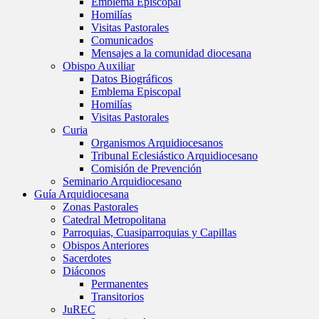
Emblema Episcopal
Homilías
Visitas Pastorales
Comunicados
Mensajes a la comunidad diocesana
Obispo Auxiliar
Datos Biográficos
Emblema Episcopal
Homilías
Visitas Pastorales
Curia
Organismos Arquidiocesanos
Tribunal Eclesiástico Arquidiocesano
Comisión de Prevención
Seminario Arquidiocesano
Guía Arquidiocesana
Zonas Pastorales
Catedral Metropolitana
Parroquias, Cuasiparroquias y Capillas
Obispos Anteriores
Sacerdotes
Diáconos
Permanentes
Transitorios
JuREC