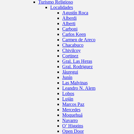
Turismo Religioso
Localidades
Agustín Roca
Alberdi
Alberti
Carboni
Carlos Keen
Carmen de Areco
Chacabuco
Chivilcoy
Cortinez
Gral. Las Heras
Gral. Rodriguez
Jáuregui
Junín
Las Malvinas
Leandro N. Alem
Lobos
Luján
Marcos Paz
Mercedes
Moquehuá
Navarro
O’ Higgins
Open Door