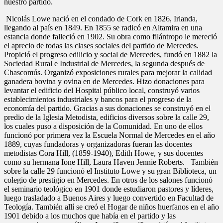
nuestro partido.
Nicolás Lowe nació en el condado de Cork en 1826, Irlanda,
llegando al país en 1849. En 1855 se radicó en Altamira en una
estancia donde falleció en 1902. Su obra como filántropo le mereció
el aprecio de todas las clases sociales del partido de Mercedes.
Propició el progreso edilicio y social de Mercedes, fundó en 1882 la
Sociedad Rural e Industrial de Mercedes, la segunda después de
Chascomús. Organizó exposiciones rurales para mejorar la calidad
ganadera bovina y ovina en de Mercedes. Hizo donaciones para
levantar el edificio del Hospital público local, construyó varios
establecimientos industriales y bancos para el progreso de la
economía del partido. Gracias a sus donaciones se construyó en el
predio de la Iglesia Metodista, edificios diversos sobre la calle 29,
los cuales puso a disposición de la Comunidad. En uno de ellos
funcionó por primera vez la Escuela Normal de Mercedes en el año
1889, cuyas fundadoras y organizadoras fueran las docentes
metodistas Cora Hill, (1859-1940), Edith Howe, y sus docentes
como su hermana Ione Hill, Laura Haven Jennie Roberts. También
sobre la calle 29 funcionó el Instituto Lowe y su gran Biblioteca, un
colegio de prestigio en Mercedes. En otros de los salones funcionó
el seminario teológico en 1901 donde estudiaron pastores y líderes,
luego trasladado a Buenos Aires y luego convertido en Facultad de
Teología. También allí se creó el Hogar de niños huerfanos en el año
1901 debido a los muchos que había en el partido y las