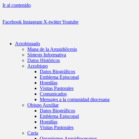
Ir al contenido
Facebook
Instagram
X-twitter
Youtube
Arzobispado
Mapa de la Arquidiócesis
Síntesis Informativa
Datos Históricos
Arzobispo
Datos Biográficos
Emblema Episcopal
Homilías
Visitas Pastorales
Comunicados
Mensajes a la comunidad diocesana
Obispo Auxiliar
Datos Biográficos
Emblema Episcopal
Homilías
Visitas Pastorales
Curia
Organismos Arquidiocesanos