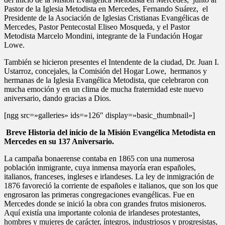
Pastor de la Iglesia Metodista en Mercedes, Fernando Suárez, el
Presidente de la Asociación de Iglesias Cristianas Evangélicas de
Mercedes, Pastor Pentecostal Eliseo Mosqueda, y el Pastor
Metodista Marcelo Mondini, integrante de la Fundación Hogar
Lowe.
También se hicieron presentes el Intendente de la ciudad, Dr. Juan I.
Ustarroz, concejales, la Comisión del Hogar Lowe, hermanos y
hermanas de la Iglesia Evangélica Metodista, que celebraron con
mucha emoción y en un clima de mucha fraternidad este nuevo
aniversario, dando gracias a Dios.
[ngg src=»galleries» ids=»126″ display=»basic_thumbnail»]
Breve Historia del inicio de la Misión Evangélica Metodista en
Mercedes en su 137 Aniversario.
La campaña bonaerense contaba en 1865 con una numerosa
población inmigrante, cuya inmensa mayoría eran españoles,
italianos, franceses, ingleses e irlandeses. La ley de inmigración de
1876 favoreció la corriente de españoles e italianos, que son los que
engrosaron las primeras congregaciones evangélicas. Fue en
Mercedes donde se inició la obra con grandes frutos misioneros.
Aquí existía una importante colonia de irlandeses protestantes,
hombres y mujeres de carácter, íntegros, industriosos y progresistas,