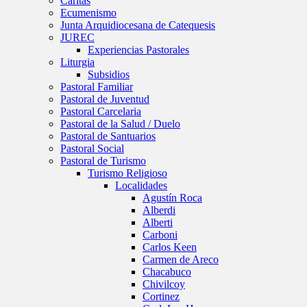
Caritas
Ecumenismo
Junta Arquidiocesana de Catequesis
JUREC
Experiencias Pastorales
Liturgia
Subsidios
Pastoral Familiar
Pastoral de Juventud
Pastoral Carcelaria
Pastoral de la Salud / Duelo
Pastoral de Santuarios
Pastoral Social
Pastoral de Turismo
Turismo Religioso
Localidades
Agustín Roca
Alberdi
Alberti
Carboni
Carlos Keen
Carmen de Areco
Chacabuco
Chivilcoy
Cortinez