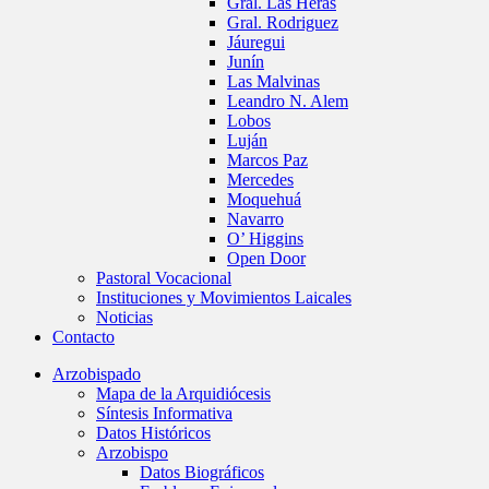
Gral. Las Heras
Gral. Rodriguez
Jáuregui
Junín
Las Malvinas
Leandro N. Alem
Lobos
Luján
Marcos Paz
Mercedes
Moquehuá
Navarro
O’ Higgins
Open Door
Pastoral Vocacional
Instituciones y Movimientos Laicales
Noticias
Contacto
Arzobispado
Mapa de la Arquidiócesis
Síntesis Informativa
Datos Históricos
Arzobispo
Datos Biográficos