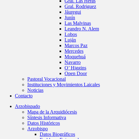
Gral. Las Heras
Gral. Rodriguez
Jáuregui
Junín
Las Malvinas
Leandro N. Alem
Lobos
Luján
Marcos Paz
Mercedes
Moquehuá
Navarro
O’ Higgins
Open Door
Pastoral Vocacional
Instituciones y Movimientos Laicales
Noticias
Contacto
Arzobispado
Mapa de la Arquidiócesis
Síntesis Informativa
Datos Históricos
Arzobispo
Datos Biográficos