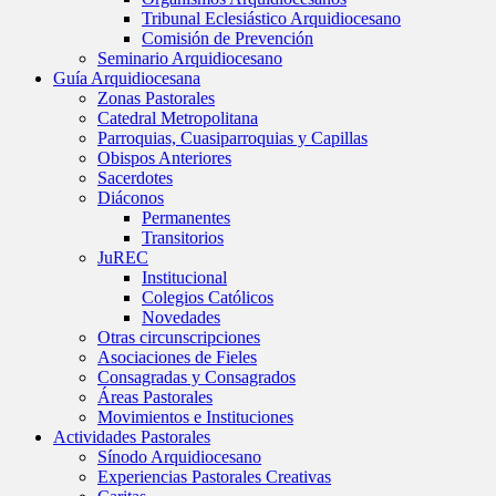
Tribunal Eclesiástico Arquidiocesano
Comisión de Prevención
Seminario Arquidiocesano
Guía Arquidiocesana
Zonas Pastorales
Catedral Metropolitana
Parroquias, Cuasiparroquias y Capillas
Obispos Anteriores
Sacerdotes
Diáconos
Permanentes
Transitorios
JuREC
Institucional
Colegios Católicos
Novedades
Otras circunscripciones
Asociaciones de Fieles
Consagradas y Consagrados
Áreas Pastorales
Movimientos e Instituciones
Actividades Pastorales
Sínodo Arquidiocesano
Experiencias Pastorales Creativas