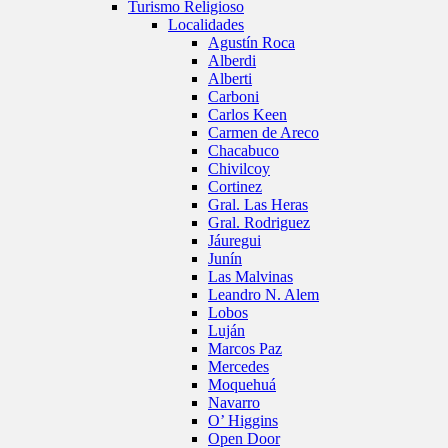
Turismo Religioso
Localidades
Agustín Roca
Alberdi
Alberti
Carboni
Carlos Keen
Carmen de Areco
Chacabuco
Chivilcoy
Cortinez
Gral. Las Heras
Gral. Rodriguez
Jáuregui
Junín
Las Malvinas
Leandro N. Alem
Lobos
Luján
Marcos Paz
Mercedes
Moquehuá
Navarro
O’ Higgins
Open Door