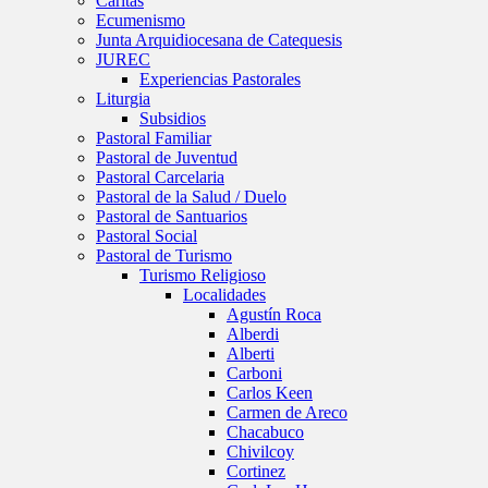
Caritas
Ecumenismo
Junta Arquidiocesana de Catequesis
JUREC
Experiencias Pastorales
Liturgia
Subsidios
Pastoral Familiar
Pastoral de Juventud
Pastoral Carcelaria
Pastoral de la Salud / Duelo
Pastoral de Santuarios
Pastoral Social
Pastoral de Turismo
Turismo Religioso
Localidades
Agustín Roca
Alberdi
Alberti
Carboni
Carlos Keen
Carmen de Areco
Chacabuco
Chivilcoy
Cortinez