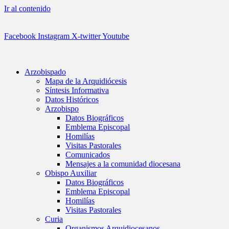
Ir al contenido
Facebook
Instagram
X-twitter
Youtube
Arzobispado
Mapa de la Arquidiócesis
Síntesis Informativa
Datos Históricos
Arzobispo
Datos Biográficos
Emblema Episcopal
Homilías
Visitas Pastorales
Comunicados
Mensajes a la comunidad diocesana
Obispo Auxiliar
Datos Biográficos
Emblema Episcopal
Homilías
Visitas Pastorales
Curia
Organismos Arquidiocesanos