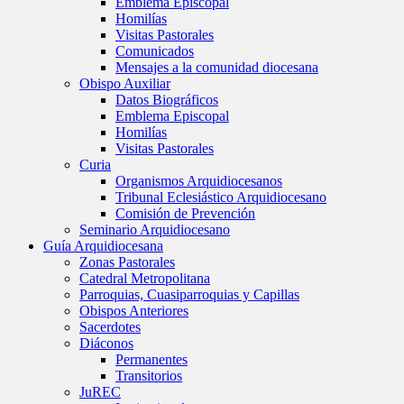
Emblema Episcopal
Homilías
Visitas Pastorales
Comunicados
Mensajes a la comunidad diocesana
Obispo Auxiliar
Datos Biográficos
Emblema Episcopal
Homilías
Visitas Pastorales
Curia
Organismos Arquidiocesanos
Tribunal Eclesiástico Arquidiocesano
Comisión de Prevención
Seminario Arquidiocesano
Guía Arquidiocesana
Zonas Pastorales
Catedral Metropolitana
Parroquias, Cuasiparroquias y Capillas
Obispos Anteriores
Sacerdotes
Diáconos
Permanentes
Transitorios
JuREC