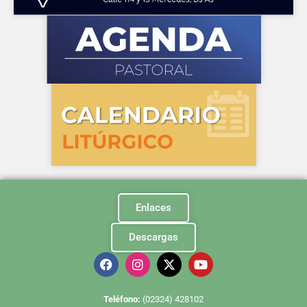
Enlaces
Descargas
Te
léfono:
(02324) 428102