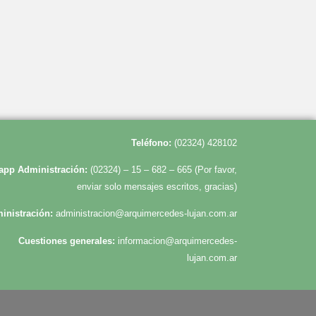
Te
léfono:
(02324) 428102
app Administración:
(02324) – 15 – 682 – 665 (Por favor,
enviar solo mensajes escritos, gracias)
inistración:
administracion@arquimercedes-lujan.com.ar
Cuestiones generales:
informacion@arquimercedes-
lujan.com.ar