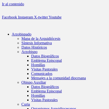
Ir al contenido
Facebook
Instagram
X-twitter
Youtube
Arzobispado
Mapa de la Arquidiócesis
Síntesis Informativa
Datos Históricos
Arzobispo
Datos Biográficos
Emblema Episcopal
Homilías
Visitas Pastorales
Comunicados
Mensajes a la comunidad diocesana
Obispo Auxiliar
Datos Biográficos
Emblema Episcopal
Homilías
Visitas Pastorales
Curia
Organismos Arquidiocesanos