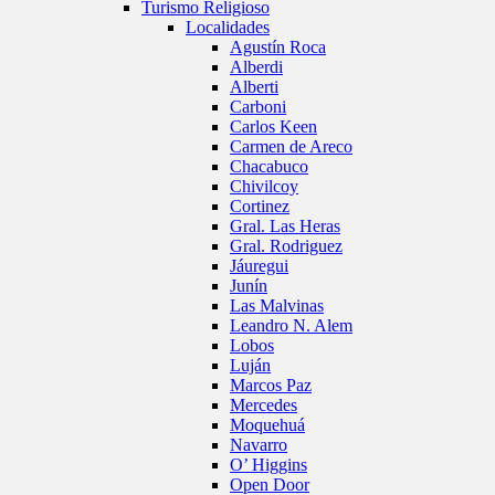
Turismo Religioso
Localidades
Agustín Roca
Alberdi
Alberti
Carboni
Carlos Keen
Carmen de Areco
Chacabuco
Chivilcoy
Cortinez
Gral. Las Heras
Gral. Rodriguez
Jáuregui
Junín
Las Malvinas
Leandro N. Alem
Lobos
Luján
Marcos Paz
Mercedes
Moquehuá
Navarro
O’ Higgins
Open Door