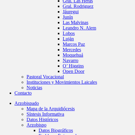
Gral. Las Heras
Gral. Rodriguez
Jáuregui
Junín
Las Malvinas
Leandro N. Alem
Lobos
Luján
Marcos Paz
Mercedes
Moquehuá
Navarro
O’ Higgins
Open Door
Pastoral Vocacional
Instituciones y Movimientos Laicales
Noticias
Contacto
Arzobispado
Mapa de la Arquidiócesis
Síntesis Informativa
Datos Históricos
Arzobispo
Datos Biográficos