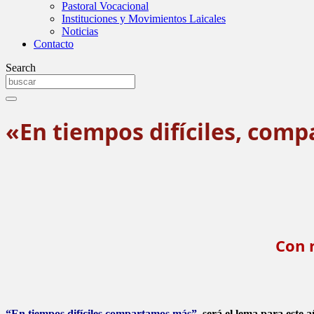
Pastoral Vocacional
Instituciones y Movimientos Laicales
Noticias
Contacto
Search
«En tiempos difíciles, com
Con 
“En tiempos difíciles compartamos más”
, será el lema para este a