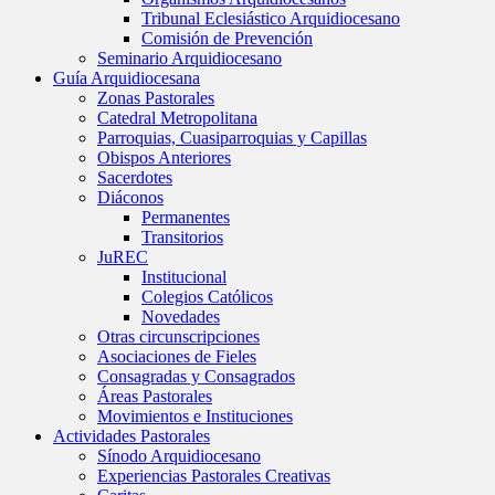
Tribunal Eclesiástico Arquidiocesano
Comisión de Prevención
Seminario Arquidiocesano
Guía Arquidiocesana
Zonas Pastorales
Catedral Metropolitana
Parroquias, Cuasiparroquias y Capillas
Obispos Anteriores
Sacerdotes
Diáconos
Permanentes
Transitorios
JuREC
Institucional
Colegios Católicos
Novedades
Otras circunscripciones
Asociaciones de Fieles
Consagradas y Consagrados
Áreas Pastorales
Movimientos e Instituciones
Actividades Pastorales
Sínodo Arquidiocesano
Experiencias Pastorales Creativas