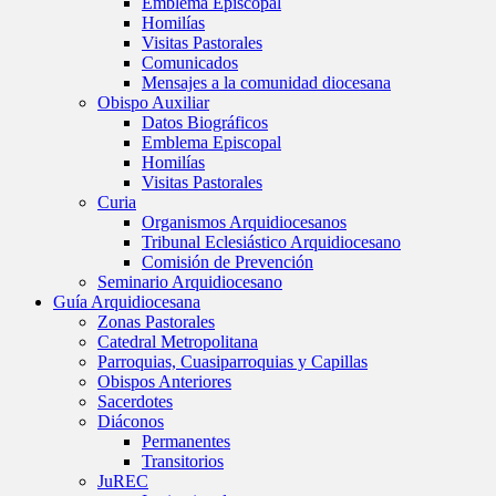
Emblema Episcopal
Homilías
Visitas Pastorales
Comunicados
Mensajes a la comunidad diocesana
Obispo Auxiliar
Datos Biográficos
Emblema Episcopal
Homilías
Visitas Pastorales
Curia
Organismos Arquidiocesanos
Tribunal Eclesiástico Arquidiocesano
Comisión de Prevención
Seminario Arquidiocesano
Guía Arquidiocesana
Zonas Pastorales
Catedral Metropolitana
Parroquias, Cuasiparroquias y Capillas
Obispos Anteriores
Sacerdotes
Diáconos
Permanentes
Transitorios
JuREC