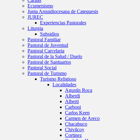
Caritas
Ecumenismo
Junta Arquidiocesana de Catequesis
JUREC
Experiencias Pastorales
Liturgia
Subsidios
Pastoral Familiar
Pastoral de Juventud
Pastoral Carcelaria
Pastoral de la Salud / Duelo
Pastoral de Santuarios
Pastoral Social
Pastoral de Turismo
Turismo Religioso
Localidades
Agustín Roca
Alberdi
Alberti
Carboni
Carlos Keen
Carmen de Areco
Chacabuco
Chivilcoy
Cortinez