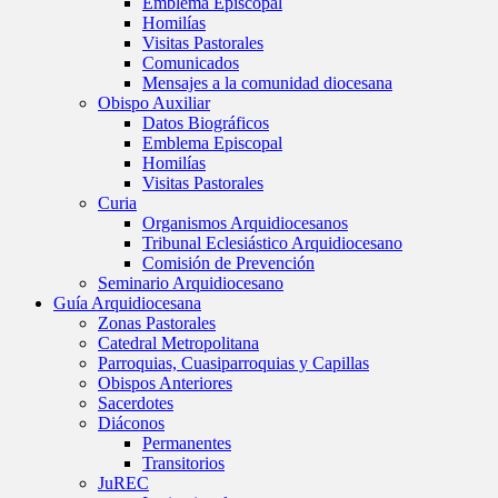
Emblema Episcopal
Homilías
Visitas Pastorales
Comunicados
Mensajes a la comunidad diocesana
Obispo Auxiliar
Datos Biográficos
Emblema Episcopal
Homilías
Visitas Pastorales
Curia
Organismos Arquidiocesanos
Tribunal Eclesiástico Arquidiocesano
Comisión de Prevención
Seminario Arquidiocesano
Guía Arquidiocesana
Zonas Pastorales
Catedral Metropolitana
Parroquias, Cuasiparroquias y Capillas
Obispos Anteriores
Sacerdotes
Diáconos
Permanentes
Transitorios
JuREC