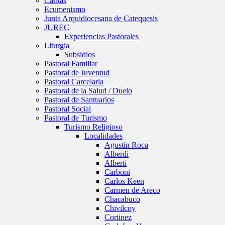
Caritas
Ecumenismo
Junta Arquidiocesana de Catequesis
JUREC
Experiencias Pastorales
Liturgia
Subsidios
Pastoral Familiar
Pastoral de Juventud
Pastoral Carcelaria
Pastoral de la Salud / Duelo
Pastoral de Santuarios
Pastoral Social
Pastoral de Turismo
Turismo Religioso
Localidades
Agustín Roca
Alberdi
Alberti
Carboni
Carlos Keen
Carmen de Areco
Chacabuco
Chivilcoy
Cortinez