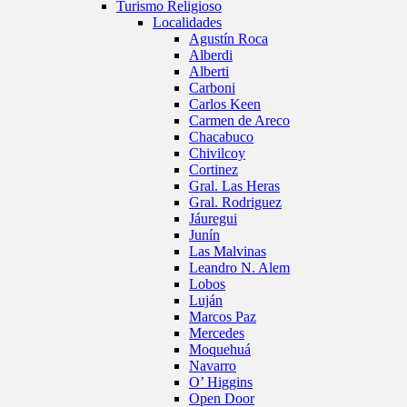
Turismo Religioso
Localidades
Agustín Roca
Alberdi
Alberti
Carboni
Carlos Keen
Carmen de Areco
Chacabuco
Chivilcoy
Cortinez
Gral. Las Heras
Gral. Rodriguez
Jáuregui
Junín
Las Malvinas
Leandro N. Alem
Lobos
Luján
Marcos Paz
Mercedes
Moquehuá
Navarro
O’ Higgins
Open Door