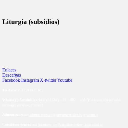
Liturgia (subsidios)
Enlaces
Descargas
Facebook
Instagram
X-twitter
Youtube
Te
léfono:
(02324) 428102
Whatsapp Administración:
(02324) – 15 – 682 – 665 (Por favor, enviar solo
mensajes escritos, gracias)
Administración:
administracion@arquimercedes-lujan.com.ar
Cuestiones generales:
informacion@arquimercedes-lujan.com.ar