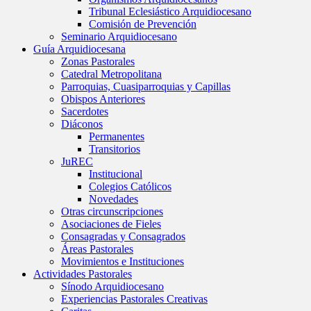
Tribunal Eclesiástico Arquidiocesano
Comisión de Prevención
Seminario Arquidiocesano
Guía Arquidiocesana
Zonas Pastorales
Catedral Metropolitana
Parroquias, Cuasiparroquias y Capillas
Obispos Anteriores
Sacerdotes
Diáconos
Permanentes
Transitorios
JuREC
Institucional
Colegios Católicos
Novedades
Otras circunscripciones
Asociaciones de Fieles
Consagradas y Consagrados
Áreas Pastorales
Movimientos e Instituciones
Actividades Pastorales
Sínodo Arquidiocesano
Experiencias Pastorales Creativas