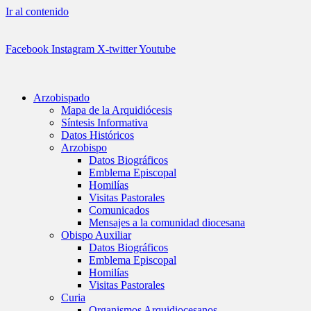
Ir al contenido
Facebook
Instagram
X-twitter
Youtube
Arzobispado
Mapa de la Arquidiócesis
Síntesis Informativa
Datos Históricos
Arzobispo
Datos Biográficos
Emblema Episcopal
Homilías
Visitas Pastorales
Comunicados
Mensajes a la comunidad diocesana
Obispo Auxiliar
Datos Biográficos
Emblema Episcopal
Homilías
Visitas Pastorales
Curia
Organismos Arquidiocesanos