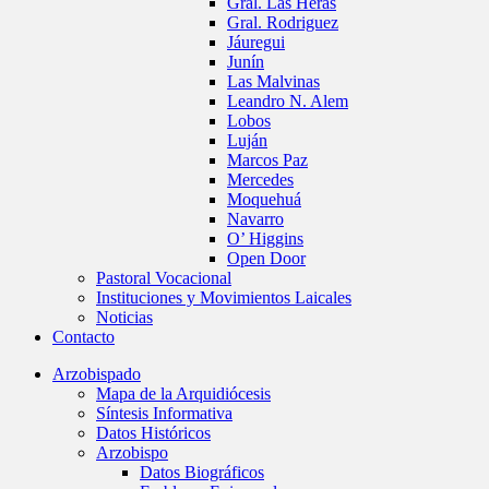
Gral. Las Heras
Gral. Rodriguez
Jáuregui
Junín
Las Malvinas
Leandro N. Alem
Lobos
Luján
Marcos Paz
Mercedes
Moquehuá
Navarro
O’ Higgins
Open Door
Pastoral Vocacional
Instituciones y Movimientos Laicales
Noticias
Contacto
Arzobispado
Mapa de la Arquidiócesis
Síntesis Informativa
Datos Históricos
Arzobispo
Datos Biográficos