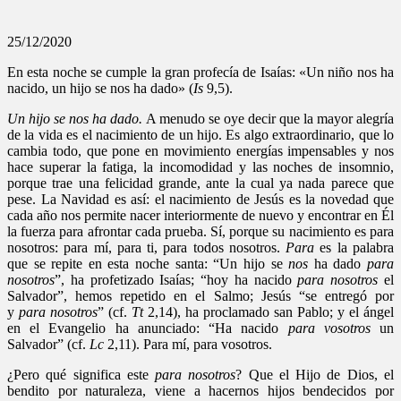
25/12/2020
En esta noche se cumple la gran profecía de Isaías: «Un niño nos ha
nacido, un hijo se nos ha dado» (
Is
9,5).
Un hijo se nos ha dado.
A menudo se oye decir que la mayor alegría
de la vida es el nacimiento de un hijo. Es algo extraordinario, que lo
cambia todo, que pone en movimiento energías impensables y nos
hace superar la fatiga, la incomodidad y las noches de insomnio,
porque trae una felicidad grande, ante la cual ya nada parece que
pese. La Navidad es así: el nacimiento de Jesús es la novedad que
cada año nos permite nacer interiormente de nuevo y encontrar en Él
la fuerza para afrontar cada prueba. Sí, porque su nacimiento es para
nosotros: para mí, para ti, para todos nosotros.
Para
es la palabra
que se repite en esta noche santa: “Un hijo se
nos
ha dado
para
nosotros
”, ha profetizado Isaías; “hoy ha nacido
para nosotros
el
Salvador”, hemos repetido en el Salmo; Jesús “se entregó por
y
para
nosotros
” (cf.
Tt
2,14), ha proclamado san Pablo; y el ángel
en el Evangelio ha anunciado: “Ha nacido
para vosotros
un
Salvador” (cf.
Lc
2,11). Para mí, para vosotros.
¿Pero qué significa este
para nosotros
? Que el Hijo de Dios, el
bendito por naturaleza, viene a hacernos hijos bendecidos por