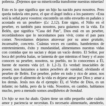
pobreza. ¡Dejemos que su misericordia transforme nuestras miserias!
Esto es lo que significa que un hijo ha nacido
para
nosotros
. Pero
queda todavía otro
para
, el que el ángel indica a los pastores: «Esta
será la señal
para
vosotros: encontréis un niño envuelto en pañales y
acostado en un pesebre» (
Lc
2,12). Este signo, el Niño en el
pesebre, es también para nosotros, para guiarnos en la vida. En
Belén, que significa “Casa del Pan”, Dios está en un pesebre,
recordándonos que lo necesitamos para vivir, como el pan para
comer. Necesitamos dejarnos atravesar por su amor
gratuito,
incansable, concreto
. Cuántas veces en cambio, hambrientos de
entretenimiento, éxito y mundanidad, alimentamos nuestras vidas
con comidas que no sacian y dejan un vacío dentro. El Señor, por
boca del profeta Isaías, se lamenta de que mientras el buey y el asno
conocen su pesebre, nosotros, su pueblo, no lo conocemos a Él,
fuente de nuestra vida (cf.
Is
1,2-3). Es verdad: insaciables de
poseer, nos lanzamos a tantos
pesebres de vanidad
, olvidando el
pesebre de Belén. Ese pesebre, pobre en todo y rico de amor, nos
enseña que el alimento de la vida es dejarse amar por Dios y amar a
los demás. Jesús nos da el ejemplo: Él, el Verbo de Dios, es un
infante; no habla, pero da la vida. Nosotros, en cambio, hablamos
mucho, pero a menudo somos
analfabetos de bondad
.
Un hijo se nos ha dado
. Quien tiene un niño pequeño sabe cuánto
amor y paciencia se necesitan. Es necesario alimentarlo, atenderlo,