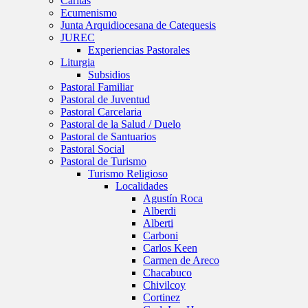
Caritas
Ecumenismo
Junta Arquidiocesana de Catequesis
JUREC
Experiencias Pastorales
Liturgia
Subsidios
Pastoral Familiar
Pastoral de Juventud
Pastoral Carcelaria
Pastoral de la Salud / Duelo
Pastoral de Santuarios
Pastoral Social
Pastoral de Turismo
Turismo Religioso
Localidades
Agustín Roca
Alberdi
Alberti
Carboni
Carlos Keen
Carmen de Areco
Chacabuco
Chivilcoy
Cortinez