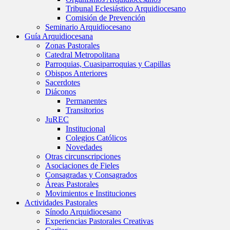
Tribunal Eclesiástico Arquidiocesano
Comisión de Prevención
Seminario Arquidiocesano
Guía Arquidiocesana
Zonas Pastorales
Catedral Metropolitana
Parroquias, Cuasiparroquias y Capillas
Obispos Anteriores
Sacerdotes
Diáconos
Permanentes
Transitorios
JuREC
Institucional
Colegios Católicos
Novedades
Otras circunscripciones
Asociaciones de Fieles
Consagradas y Consagrados
Áreas Pastorales
Movimientos e Instituciones
Actividades Pastorales
Sínodo Arquidiocesano
Experiencias Pastorales Creativas