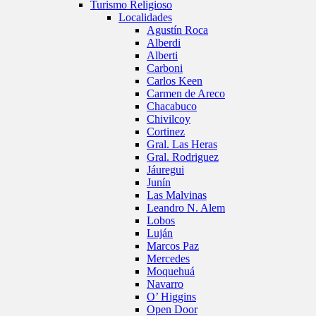
Turismo Religioso
Localidades
Agustín Roca
Alberdi
Alberti
Carboni
Carlos Keen
Carmen de Areco
Chacabuco
Chivilcoy
Cortinez
Gral. Las Heras
Gral. Rodriguez
Jáuregui
Junín
Las Malvinas
Leandro N. Alem
Lobos
Luján
Marcos Paz
Mercedes
Moquehuá
Navarro
O’ Higgins
Open Door