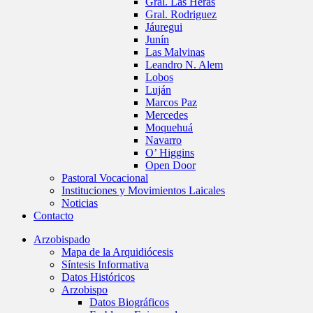
Gral. Las Heras
Gral. Rodriguez
Jáuregui
Junín
Las Malvinas
Leandro N. Alem
Lobos
Luján
Marcos Paz
Mercedes
Moquehuá
Navarro
O’ Higgins
Open Door
Pastoral Vocacional
Instituciones y Movimientos Laicales
Noticias
Contacto
Arzobispado
Mapa de la Arquidiócesis
Síntesis Informativa
Datos Históricos
Arzobispo
Datos Biográficos