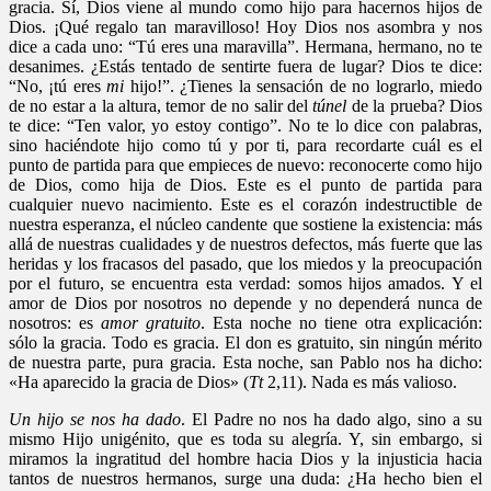
gracia. Sí, Dios viene al mundo como hijo para hacernos hijos de
Dios. ¡Qué regalo tan maravilloso! Hoy Dios nos asombra y nos
dice a cada uno: “Tú eres una maravilla”. Hermana, hermano, no te
desanimes. ¿Estás tentado de sentirte fuera de lugar? Dios te dice:
“No, ¡tú eres
mi
hijo!”. ¿Tienes la sensación de no lograrlo, miedo
de no estar a la altura, temor de no salir del
túnel
de la prueba? Dios
te dice: “Ten valor, yo estoy contigo”. No te lo dice con palabras,
sino haciéndote hijo como tú y por ti, para recordarte cuál es el
punto de partida para que empieces de nuevo: reconocerte como hijo
de Dios, como hija de Dios. Este es el punto de partida para
cualquier nuevo nacimiento. Este es el corazón indestructible de
nuestra esperanza, el núcleo candente que sostiene la existencia: más
allá de nuestras cualidades y de nuestros defectos, más fuerte que las
heridas y los fracasos del pasado, que los miedos y la preocupación
por el futuro, se encuentra esta verdad: somos hijos amados. Y el
amor de Dios por nosotros no depende y no dependerá nunca de
nosotros: es
amor gratuito
. Esta noche no tiene otra explicación:
sólo la gracia. Todo es gracia. El don es gratuito, sin ningún mérito
de nuestra parte, pura gracia. Esta noche, san Pablo nos ha dicho:
«Ha aparecido la gracia de Dios» (
Tt
2,11). Nada es más valioso.
Un hijo se nos ha dado
. El Padre no nos ha dado algo, sino a su
mismo Hijo unigénito, que es toda su alegría. Y, sin embargo, si
miramos la ingratitud del hombre hacia Dios y la injusticia hacia
tantos de nuestros hermanos, surge una duda: ¿Ha hecho bien el