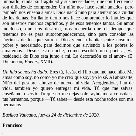
limpiarlo, cuidar su fragilidad y sus necesidades, que con frecuencia
son difíciles de comprender. Un niño nos hace sentir amados, pero
también nos enseña a amar. Dios nació niño para alentarnos a cuidar
de los demás. Su llanto tierno nos hace comprender lo inútiles que
son nuestros muchos caprichos, y de esos tenemos tantos. Su amor
indefenso, que nos desarma, nos recuerda que el tiempo que
tenemos no es para autocompadecernos, sino para consolar las
lágrimas de los que sufren. Dios viene a habitar entre nosotros,
pobre y necesitado, para decirnos que sirviendo a los pobres lo
amaremos. Desde esta noche, como escribió una poetisa, «la
residencia de Dios está junto a mí. La decoración es el amor» (E.
Dickinson,
Poems
, XVII).
Un hijo se nos ha dado
. Eres tú, Jesús, el Hijo que me hace hijo. Me
amas como soy, no como yo me creo que soy; yo lo sé. Al abrazarte,
Niño del pesebre, abrazo de nuevo mi vida. Acogiéndote, Pan de
vida, también yo quiero entregar mi vida. Tú que me salvas,
enséñame a servir. Tú que no me dejas solo, ayúdame a consolar a
tus hermanos, porque —Tú sabes— desde esta noche todos son mis
hermanos.
Basílica Vaticana, jueves 24 de diciembre de 2020.
Francisco