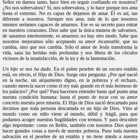
Señor en darnos tanto, hace bien en seguir confiando en nosotros?
¿No nos sobrevalora? Sí, nos sobrevalora, y lo hace porque nos ama
hasta el extremo. No es capaz de dejarnos de amar. Él es así, tan
diferente a nosotros. Siempre nos ama, más de lo que nosotros
mismos seríamos capaces de amarnos. Ese es su secreto para entrar
en nuestros corazones. Dios sabe que la única manera de salvarnos,
de sanarnos interiormente, es amarnos: no hay otro modo. Sabe que
nosotros mejoramos sólo aceptando su
amor incansable
, que no
cambia, sino que nos cambia. Sólo el amor de Jesús transforma la
vida, sana las heridas más profundas y nos libera de los círculos
viciosos de la insatisfacción, de la ira y de la lamentación.
Un hijo se nos ha dado
. En el pobre pesebre de un oscuro establo
está, en efecto, el Hijo de Dios. Surge otra pregunta: ¿Por qué nació
en la noche, sin alojamiento digno, en la pobreza y el rechazo,
cuando merecía nacer como el rey más grande en el más hermoso de
los palacios? ¿Por qué? Para hacernos entender hasta qué punto ama
nuestra condición humana: hasta el punto de tocar con su
amor
concreto
nuestra peor miseria. El Hijo de Dios nació descartado para
decirnos que toda persona descartada es un hijo de Dios. Vino al
mundo como un niño viene al mundo, débil y frágil, para que
podamos acoger nuestras fragilidades con ternura. Y para descubrir
algo importante: como en Belén, también con nosotros Dios quiere
hacer grandes cosas a través de nuestra pobreza. Puso toda nuestra
salvación en el pesebre de un establo y no tiene miedo a nuestra