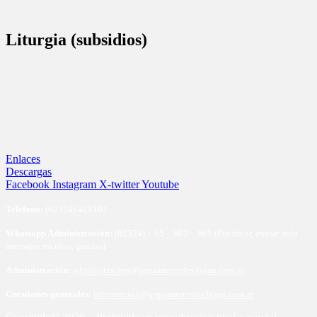
Liturgia (subsidios)
Enlaces
Descargas
Facebook
Instagram
X-twitter
Youtube
Te
léfono:
(02324) 428102
Whatsapp Administración:
(02324) – 15 – 682 – 665 (Por favor, enviar solo
mensajes escritos, gracias)
Administración:
administracion@arquimercedes-lujan.com.ar
Cuestiones generales:
informacion@arquimercedes-lujan.com.ar