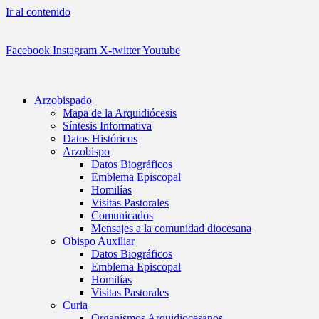
Ir al contenido
Facebook
Instagram
X-twitter
Youtube
Arzobispado
Mapa de la Arquidiócesis
Síntesis Informativa
Datos Históricos
Arzobispo
Datos Biográficos
Emblema Episcopal
Homilías
Visitas Pastorales
Comunicados
Mensajes a la comunidad diocesana
Obispo Auxiliar
Datos Biográficos
Emblema Episcopal
Homilías
Visitas Pastorales
Curia
Organismos Arquidiocesanos