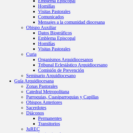
Emblema Episcopal
Homilías
Visitas Pastorales
Comunicados
Mensajes a la comunidad diocesana
Obispo Auxiliar
Datos Biográficos
Emblema Episcopal
Homilías
Visitas Pastorales
Curia
Organismos Arquidiocesanos
Tribunal Eclesiástico Arquidiocesano
Comisión de Prevención
Seminario Arquidiocesano
Guía Arquidiocesana
Zonas Pastorales
Catedral Metropolitana
Parroquias, Cuasiparroquias y Capillas
Obispos Anteriores
Sacerdotes
Diáconos
Permanentes
Transitorios
JuREC