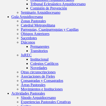
Tribunal Eclesiástico Arquidiocesano
Comisión de Prevención
Seminario Arquidiocesano
Guía Arquidiocesana
Zonas Pastorales
Catedral Metropolitana
Parroquias, Cuasiparroquias y Capillas
Obispos Anteriores
Sacerdotes
Diáconos
Permanentes
Transitorios
JuREC
Institucional
Colegios Católicos
Novedades
Otras circunscripciones
Asociaciones de Fieles
Consagradas y Consagrados
Áreas Pastorales
Movimientos e Instituciones
Actividades Pastorales
Sínodo Arquidiocesano
Experiencias Pastorales Creativas