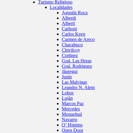
Turismo Religioso
Localidades
Agustín Roca
Alberdi
Alberti
Carboni
Carlos Keen
Carmen de Areco
Chacabuco
Chivilcoy
Cortinez
Gral. Las Heras
Gral. Rodriguez
Jáuregui
Junín
Las Malvinas
Leandro N. Alem
Lobos
Luján
Marcos Paz
Mercedes
Moquehuá
Navarro
O’ Higgins
Open Door