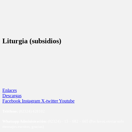
Liturgia (subsidios)
Enlaces
Descargas
Facebook
Instagram
X-twitter
Youtube
Te
léfono:
(02324) 428102
Whatsapp Administración:
(02324) – 15 – 682 – 665 (Por favor, enviar solo
mensajes escritos, gracias)