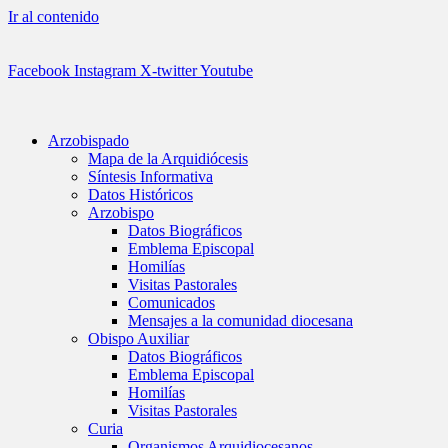
Ir al contenido
Facebook
Instagram
X-twitter
Youtube
Arzobispado
Mapa de la Arquidiócesis
Síntesis Informativa
Datos Históricos
Arzobispo
Datos Biográficos
Emblema Episcopal
Homilías
Visitas Pastorales
Comunicados
Mensajes a la comunidad diocesana
Obispo Auxiliar
Datos Biográficos
Emblema Episcopal
Homilías
Visitas Pastorales
Curia
Organismos Arquidiocesanos