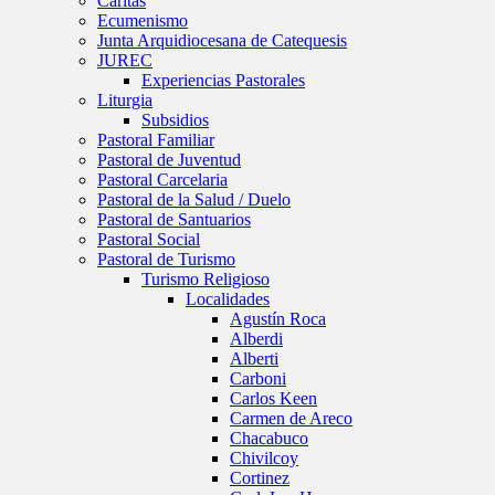
Caritas
Ecumenismo
Junta Arquidiocesana de Catequesis
JUREC
Experiencias Pastorales
Liturgia
Subsidios
Pastoral Familiar
Pastoral de Juventud
Pastoral Carcelaria
Pastoral de la Salud / Duelo
Pastoral de Santuarios
Pastoral Social
Pastoral de Turismo
Turismo Religioso
Localidades
Agustín Roca
Alberdi
Alberti
Carboni
Carlos Keen
Carmen de Areco
Chacabuco
Chivilcoy
Cortinez