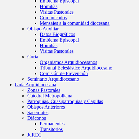
Emblema Episcopal
Homilías
Visitas Pastorales
Comunicados
Mensajes a la comunidad diocesana
Obispo Auxiliar
Datos Biográficos
Emblema Episcopal
Homilías
Visitas Pastorales
Curia
Organismos Arquidiocesanos
Tribunal Eclesiástico Arquidiocesano
Comisión de Prevención
Seminario Arquidiocesano
Guía Arquidiocesana
Zonas Pastorales
Catedral Metropolitana
Parroquias, Cuasiparroquias y Capillas
Obispos Anteriores
Sacerdotes
Diáconos
Permanentes
Transitorios
JuREC