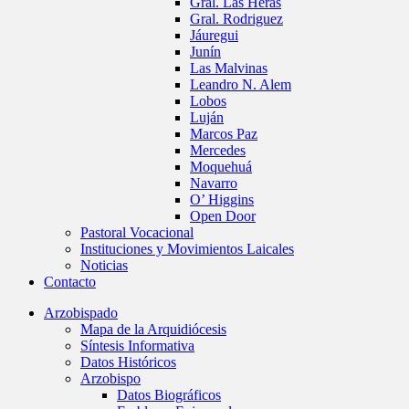
Gral. Las Heras
Gral. Rodriguez
Jáuregui
Junín
Las Malvinas
Leandro N. Alem
Lobos
Luján
Marcos Paz
Mercedes
Moquehuá
Navarro
O’ Higgins
Open Door
Pastoral Vocacional
Instituciones y Movimientos Laicales
Noticias
Contacto
Arzobispado
Mapa de la Arquidiócesis
Síntesis Informativa
Datos Históricos
Arzobispo
Datos Biográficos