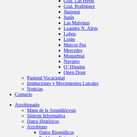
Gral. Las Heras
Gral. Rodriguez
Jáuregui
Junín
Las Malvinas
Leandro N. Alem
Lobos
Luján
Marcos Paz
Mercedes
Moquehuá
Navarro
O’ Higgins
Open Door
Pastoral Vocacional
Instituciones y Movimientos Laicales
Noticias
Contacto
Arzobispado
Mapa de la Arquidiócesis
Síntesis Informativa
Datos Históricos
Arzobispo
Datos Biográficos