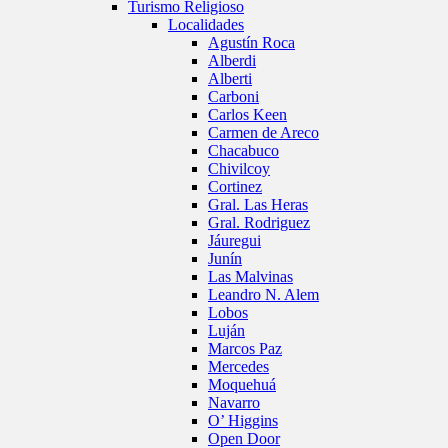
Turismo Religioso
Localidades
Agustín Roca
Alberdi
Alberti
Carboni
Carlos Keen
Carmen de Areco
Chacabuco
Chivilcoy
Cortinez
Gral. Las Heras
Gral. Rodriguez
Jáuregui
Junín
Las Malvinas
Leandro N. Alem
Lobos
Luján
Marcos Paz
Mercedes
Moquehuá
Navarro
O’ Higgins
Open Door