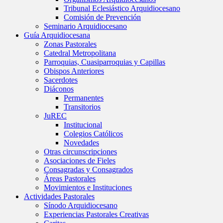
Tribunal Eclesiástico Arquidiocesano
Comisión de Prevención
Seminario Arquidiocesano
Guía Arquidiocesana
Zonas Pastorales
Catedral Metropolitana
Parroquias, Cuasiparroquias y Capillas
Obispos Anteriores
Sacerdotes
Diáconos
Permanentes
Transitorios
JuREC
Institucional
Colegios Católicos
Novedades
Otras circunscripciones
Asociaciones de Fieles
Consagradas y Consagrados
Áreas Pastorales
Movimientos e Instituciones
Actividades Pastorales
Sínodo Arquidiocesano
Experiencias Pastorales Creativas