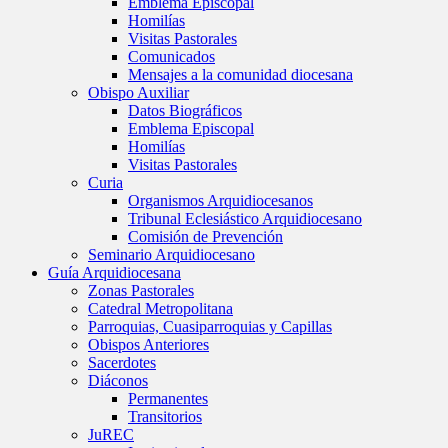
Emblema Episcopal
Homilías
Visitas Pastorales
Comunicados
Mensajes a la comunidad diocesana
Obispo Auxiliar
Datos Biográficos
Emblema Episcopal
Homilías
Visitas Pastorales
Curia
Organismos Arquidiocesanos
Tribunal Eclesiástico Arquidiocesano
Comisión de Prevención
Seminario Arquidiocesano
Guía Arquidiocesana
Zonas Pastorales
Catedral Metropolitana
Parroquias, Cuasiparroquias y Capillas
Obispos Anteriores
Sacerdotes
Diáconos
Permanentes
Transitorios
JuREC