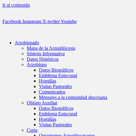
Ir al contenido
Facebook
Instagram
X-twitter
Youtube
Arzobispado
Mapa de la Arquidiócesis
Síntesis Informativa
Datos Históricos
Arzobispo
Datos Biográficos
Emblema Episcopal
Homilías
Visitas Pastorales
Comunicados
Mensajes a la comunidad diocesana
Obispo Auxiliar
Datos Biográficos
Emblema Episcopal
Homilías
Visitas Pastorales
Curia
Organismos Arquidiocesanos