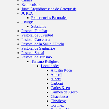
Caritas
Ecumenismo
Junta Arquidiocesana de Catequesis
JUREC
Experiencias Pastorales
Liturgia
Subsidios
Pastoral Familiar
Pastoral de Juventud
Pastoral Carcelaria
Pastoral de la Salud / Duelo
Pastoral de Santuarios
Pastoral Social
Pastoral de Turismo
Turismo Religioso
Localidades
Agustín Roca
Alberdi
Alberti
Carboni
Carlos Keen
Carmen de Areco
Chacabuco
Chivilcoy
Cortinez