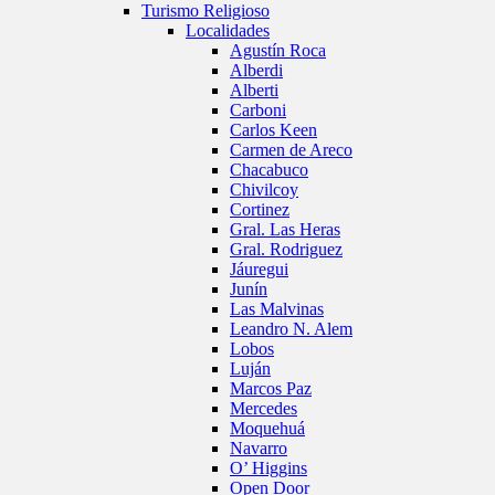
Turismo Religioso
Localidades
Agustín Roca
Alberdi
Alberti
Carboni
Carlos Keen
Carmen de Areco
Chacabuco
Chivilcoy
Cortinez
Gral. Las Heras
Gral. Rodriguez
Jáuregui
Junín
Las Malvinas
Leandro N. Alem
Lobos
Luján
Marcos Paz
Mercedes
Moquehuá
Navarro
O’ Higgins
Open Door