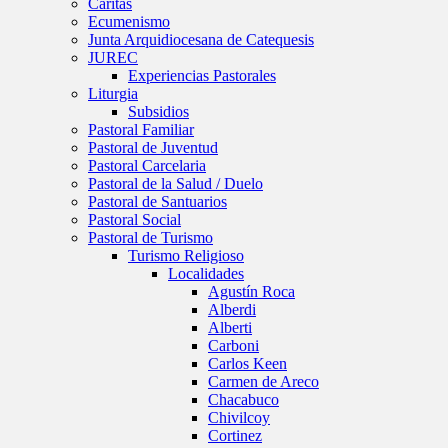
Caritas
Ecumenismo
Junta Arquidiocesana de Catequesis
JUREC
Experiencias Pastorales
Liturgia
Subsidios
Pastoral Familiar
Pastoral de Juventud
Pastoral Carcelaria
Pastoral de la Salud / Duelo
Pastoral de Santuarios
Pastoral Social
Pastoral de Turismo
Turismo Religioso
Localidades
Agustín Roca
Alberdi
Alberti
Carboni
Carlos Keen
Carmen de Areco
Chacabuco
Chivilcoy
Cortinez