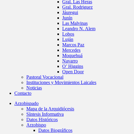
Gral. Las Heras
Gral. Rodriguez
Jáuregui
Junín
Las Malvinas
Leandro N. Alem
Lobos
Luján
Marcos Paz
Mercedes
Moquehuá
Navarro
O’ Higgins
Open Door
Pastoral Vocacional
Instituciones y Movimientos Laicales
Noticias
Contacto
Arzobispado
Mapa de la Arquidiócesis
Síntesis Informativa
Datos Históricos
Arzobispo
Datos Biográficos