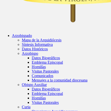
Arzobispado
Mapa de la Arquidiócesis
Síntesis Informativa
Datos Históricos
Arzobispo
Datos Biográficos
Emblema Episcopal
Homilías
Visitas Pastorales
Comunicados
Mensajes a la comunidad diocesana
Obispo Auxiliar
Datos Biográficos
Emblema Episcopal
Homilías
Visitas Pastorales
Curia