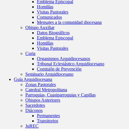
Emblema Episcopal
Homilías
Visitas Pastorales
Comunicados
Mensajes a la comunidad diocesana
Obispo Auxiliar
Datos Biográficos
Emblema Episcopal
Homilías
Visitas Pastorales
Curia
Organismos Arquidiocesanos
Tribunal Eclesiástico Arquidiocesano
Comisión de Prevención
Seminario Arquidiocesano
Guía Arquidiocesana
Zonas Pastorales
Catedral Metropolitana
Parroquias, Cuasiparroquias y Capillas
Obispos Anteriores
Sacerdotes
Diáconos
Permanentes
Transitorios
JuREC