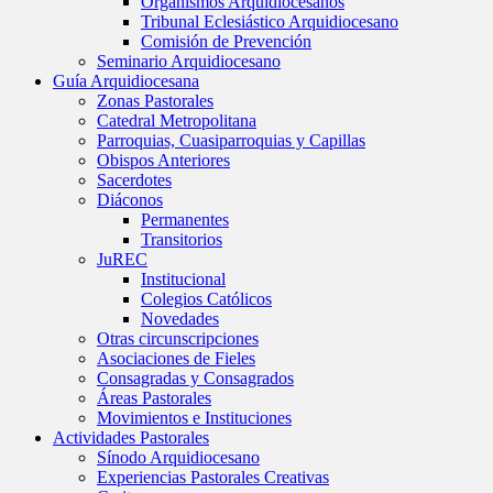
Organismos Arquidiocesanos
Tribunal Eclesiástico Arquidiocesano
Comisión de Prevención
Seminario Arquidiocesano
Guía Arquidiocesana
Zonas Pastorales
Catedral Metropolitana
Parroquias, Cuasiparroquias y Capillas
Obispos Anteriores
Sacerdotes
Diáconos
Permanentes
Transitorios
JuREC
Institucional
Colegios Católicos
Novedades
Otras circunscripciones
Asociaciones de Fieles
Consagradas y Consagrados
Áreas Pastorales
Movimientos e Instituciones
Actividades Pastorales
Sínodo Arquidiocesano
Experiencias Pastorales Creativas