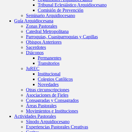
Tribunal Eclesiástico Arquidiocesano
Comisión de Prevención
Seminario Arquidiocesano
Guía Arquidiocesana
Zonas Pastorales
Catedral Metropolitana
Parroquias, Cuasiparroquias y Capillas
Obispos Anteriores
Sacerdotes
Diáconos
Permanentes
Transitorios
JuREC
Institucional
Colegios Católicos
Novedades
Otras circunscripciones
Asociaciones de Fieles
Consagradas y Consagrados
Áreas Pastorales
Movimientos e Instituciones
Actividades Pastorales
Sínodo Arquidiocesano
Experiencias Pastorales Creativas