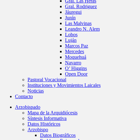
Gral. Las Heras
Gral. Rodriguez
Jáuregui
Junín
Las Malvinas
Leandro N. Alem
Lobos
Luján
Marcos Paz
Mercedes
Moquehuá
Navarro
O’ Higgins
Open Door
Pastoral Vocacional
Instituciones y Movimientos Laicales
Noticias
Contacto
Arzobispado
Mapa de la Arquidiócesis
Síntesis Informativa
Datos Históricos
Arzobispo
Datos Biográficos