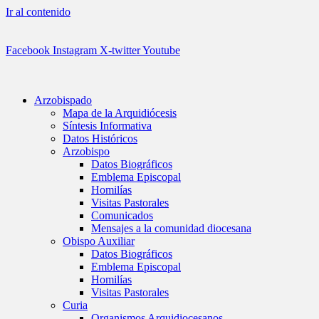
Ir al contenido
Facebook
Instagram
X-twitter
Youtube
Arzobispado
Mapa de la Arquidiócesis
Síntesis Informativa
Datos Históricos
Arzobispo
Datos Biográficos
Emblema Episcopal
Homilías
Visitas Pastorales
Comunicados
Mensajes a la comunidad diocesana
Obispo Auxiliar
Datos Biográficos
Emblema Episcopal
Homilías
Visitas Pastorales
Curia
Organismos Arquidiocesanos