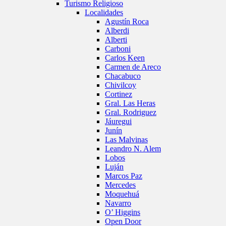
Turismo Religioso
Localidades
Agustín Roca
Alberdi
Alberti
Carboni
Carlos Keen
Carmen de Areco
Chacabuco
Chivilcoy
Cortinez
Gral. Las Heras
Gral. Rodriguez
Jáuregui
Junín
Las Malvinas
Leandro N. Alem
Lobos
Luján
Marcos Paz
Mercedes
Moquehuá
Navarro
O’ Higgins
Open Door