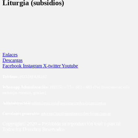
Liturgia (subsidios)
Enlaces
Descargas
Facebook
Instagram
X-twitter
Youtube
Te
léfono:
(02324) 428102
Whatsapp Administración:
(02324) – 15 – 682 – 665 (Por favor, enviar solo
mensajes escritos, gracias)
Administración:
administracion@arquimercedes-lujan.com.ar
Cuestiones generales:
informacion@arquimercedes-lujan.com.ar
Copyright© 2020 – Prohibida su reproducción total o parcial
Todos los Derechos Reservados