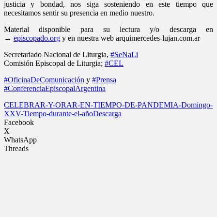
justicia y bondad, nos siga sosteniendo en este tiempo que
necesitamos sentir su presencia en medio nuestro.
Material disponible para su lectura y/o descarga en
→
episcopado.org
y en nuestra web arquimercedes-lujan.com.ar
​Secretariado Nacional de Liturgia,
#
SeNaLi
Comisión Episcopal de Liturgia;
#
CEL
#
OficinaDeComunicación
y
#
Prensa
#
ConferenciaEpiscopalArgentina
CELEBRAR-Y-ORAR-EN-TIEMPO-DE-PANDEMIA-Domingo-
XXV-Tiempo-durante-el-año
Descarga
Facebook
X
WhatsApp
Threads