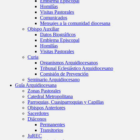
Emblema Episcopal
Homilías
Visitas Pastorales
Comunicados
Mensajes a la comunidad diocesana
Obispo Auxiliar
Datos Biográficos
Emblema Episcopal
Homilías
Visitas Pastorales
Curia
Organismos Arquidiocesanos
Tribunal Eclesiástico Arquidiocesano
Comisión de Prevención
Seminario Arquidiocesano
Guía Arquidiocesana
Zonas Pastorales
Catedral Metropolitana
Parroquias, Cuasiparroquias y Capillas
Obispos Anteriores
Sacerdotes
Diáconos
Permanentes
Transitorios
JuREC