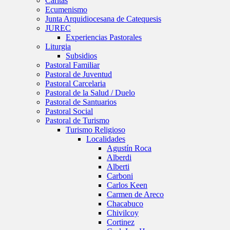
Caritas
Ecumenismo
Junta Arquidiocesana de Catequesis
JUREC
Experiencias Pastorales
Liturgia
Subsidios
Pastoral Familiar
Pastoral de Juventud
Pastoral Carcelaria
Pastoral de la Salud / Duelo
Pastoral de Santuarios
Pastoral Social
Pastoral de Turismo
Turismo Religioso
Localidades
Agustín Roca
Alberdi
Alberti
Carboni
Carlos Keen
Carmen de Areco
Chacabuco
Chivilcoy
Cortinez