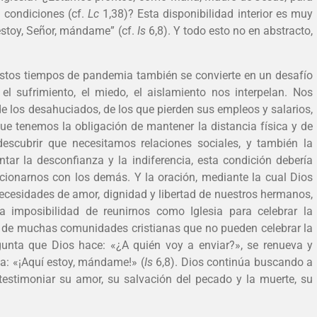
n condiciones (cf.
Lc
1,38)? Esta disponibilidad interior es muy
estoy, Señor, mándame” (cf.
Is
6,8). Y todo esto no en abstracto,
estos tiempos de pandemia también se convierte en un desafío
el sufrimiento, el miedo, el aislamiento nos interpelan. Nos
e los desahuciados, de los que pierden sus empleos y salarios,
ue tenemos la obligación de mantener la distancia física y de
escubrir que necesitamos relaciones sociales, y también la
tar la desconfianza y la indiferencia, esta condición debería
cionarnos con los demás. Y la oración, mediante la cual Dios
ecesidades de amor, dignidad y libertad de nuestros hermanos,
 imposibilidad de reunirnos como Iglesia para celebrar la
n de muchas comunidades cristianas que no pueden celebrar la
unta que Dios hace: «¿A quién voy a enviar?», se renueva y
a: «¡Aquí estoy, mándame!» (
Is
6,8). Dios continúa buscando a
testimoniar su amor, su salvación del pecado y la muerte, su