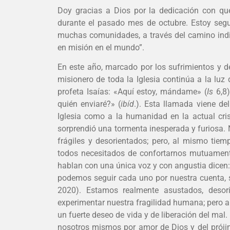
Doy gracias a Dios por la dedicación con que
durante el pasado mes de octubre. Estoy segu
muchas comunidades, a través del camino indic
en misión en el mundo”.
En este año, marcado por los sufrimientos y d
misionero de toda la Iglesia continúa a la luz
profeta Isaías: «Aquí estoy, mándame» (
Is
6,8)
quién enviaré?» (
ibíd
.). Esta llamada viene de
Iglesia como a la humanidad en la actual cris
sorprendió una tormenta inesperada y furiosa
frágiles y desorientados; pero, al mismo tiem
todos necesitados de confortarnos mutuament
hablan con una única voz y con angustia dicen:
podemos seguir cada uno por nuestra cuenta, s
2020). Estamos realmente asustados, desor
experimentar nuestra fragilidad humana; pero
un fuerte deseo de vida y de liberación del mal. 
nosotros mismos por amor de Dios y del próji