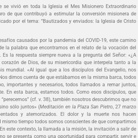
 se vivió en toda la Iglesia el Mes Misionero Extraordinario
ro de que contribuyó a estimular la conversión misionera de
ado por el tema: “Bautizados y enviados: la Iglesia de Cristo
esafíos causados ​​por la pandemia del COVID-19, este camino
 de la palabra que encontramos en el relato de la vocación del
. Es la respuesta siempre nueva a la pregunta del Señor: «¿A
l corazón de Dios, de su misericordia que interpela tanto a la
is mundial. «Al igual que a los discípulos del Evangelio, nos
. Nos dimos cuenta de que estábamos en la misma barca, todos
po, importantes y necesarios, todos llamados a remar juntos,
e. En esta barca, estamos todos. Como esos discípulos, que
 “perecemos” (cf. v. 38), también nosotros descubrimos que no
ino sólo juntos» (
Meditación en la Plaza San Pietro
, 27 marzo
ientados y atemorizados. El dolor y la muerte nos hacen
 al mismo tiempo todos somos conscientes de que compartimos
En este contexto, la llamada a la misión, la invitación a salir de
mo se presenta como una oportunidad para compartir, servir e