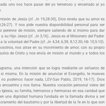
 cada uno nos hace pasar del yo temeroso y encerrado al yo
.
 misión de Jesús (cf.
Jn
19,28-30), Dios revela que su amor es
,26-27). Y nos pide nuestra disponibilidad personal para ser
o perenne de misión, siempre saliendo de sí mismo para dar
 a su Hijo Jesús (cf.
Jn
3,16). Jesús es el Misionero del Padre:
a la voluntad del Padre (cf.
Jn
4,34; 6,38; 8,12-30;
Hb
10,5-10).
 nosotros, nos atrae en su movimiento de amor; con su propio
cípulos de Cristo y nos envía en misión al mundo y a todos los
programa, una intención que se logra mediante un esfuerzo de
e sí misma. En la misión de anunciar el Evangelio, te mueves
l no podemos hacer nada
, LEV-San Pablo, 2019, 16-17). Dios
encuentra y nos llama. Nuestra vocación personal viene del
a Iglesia, su familia, hermanos y hermanas en esa caridad que
nen una dignidad humana fundada en la llamada divina a ser
acramento del bautismo y por la libertad de la fe en lo que son