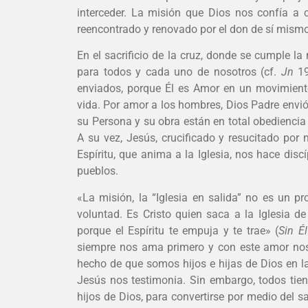
interceder. La misión que Dios nos confía a
reencontrado y renovado por el don de sí mismo
En el sacrificio de la cruz, donde se cumple la
para todos y cada uno de nosotros (cf.
Jn
19
enviados, porque Él es Amor en un movimient
vida. Por amor a los hombres, Dios Padre envió
su Persona y su obra están en total obediencia 
A su vez, Jesús, crucificado y resucitado por
Espíritu, que anima a la Iglesia, nos hace dis
pueblos.
«La misión, la “Iglesia en salida” no es un 
voluntad. Es Cristo quien saca a la Iglesia d
porque el Espíritu te empuja y te trae» (
Sin É
siempre nos ama primero y con este amor nos 
hecho de que somos hijos e hijas de Dios en l
Jesús nos testimonia. Sin embargo, todos tie
hijos de Dios, para convertirse por medio del s