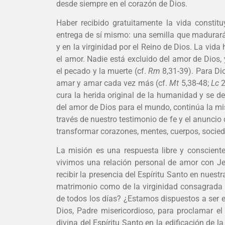
desde siempre en el corazón de Dios.
Haber recibido gratuitamente la vida constitu
entrega de sí mismo: una semilla que madurar
y en la virginidad por el Reino de Dios. La vid
el amor. Nadie está excluido del amor de Dios, y
el pecado y la muerte (cf.
Rm
8,31-39). Para Di
amar y amar cada vez más (cf.
Mt
5,38-48;
Lc
2
cura la herida original de la humanidad y se de
del amor de Dios para el mundo, continúa la mis
través de nuestro testimonio de fe y el anuncio
transformar corazones, mentes, cuerpos, socieda
La misión es una respuesta libre y conscient
vivimos una relación personal de amor con Je
recibir la presencia del Espíritu Santo en nuestr
matrimonio como de la virginidad consagrada 
de todos los días? ¿Estamos dispuestos a ser e
Dios, Padre misericordioso, para proclamar el
divina del Espíritu Santo en la edificación de 