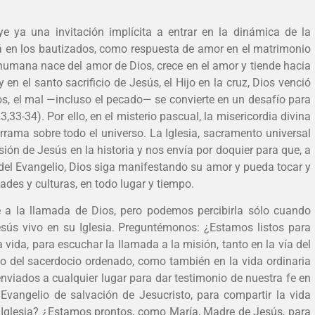
ye ya una invitación implícita a entrar en la dinámica de la
á en los bautizados, como respuesta de amor en el matrimonio
a humana nace del amor de Dios, crece en el amor y tiende hacia
 en el santo sacrificio de Jesús, el Hijo en la cruz, Dios venció
os, el mal —incluso el pecado— se convierte en un desafío para
3,33-34). Por ello, en el misterio pascual, la misericordia divina
rrama sobre todo el universo. La Iglesia, sacramento universal
ión de Jesús en la historia y nos envía por doquier para que, a
 del Evangelio, Dios siga manifestando su amor y pueda tocar y
des y culturas, en todo lugar y tiempo.
e a la llamada de Dios, pero podemos percibirla sólo cuando
sús vivo en su Iglesia. Preguntémonos: ¿Estamos listos para
a vida, para escuchar la llamada a la misión, tanto en la vía del
o del sacerdocio ordenado, como también en la vida ordinaria
nviados a cualquier lugar para dar testimonio de nuestra fe en
 Evangelio de salvación de Jesucristo, para compartir la vida
la Iglesia? ¿Estamos prontos, como María, Madre de Jesús, para