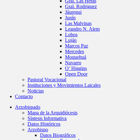
Gral. Las Heras
Gral. Rodriguez
Jáuregui
Junín
Las Malvinas
Leandro N. Alem
Lobos
Luján
Marcos Paz
Mercedes
Moquehuá
Navarro
O’ Higgins
Open Door
Pastoral Vocacional
Instituciones y Movimientos Laicales
Noticias
Contacto
Arzobispado
Mapa de la Arquidiócesis
Síntesis Informativa
Datos Históricos
Arzobispo
Datos Biográficos