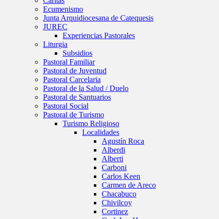
Caritas
Ecumenismo
Junta Arquidiocesana de Catequesis
JUREC
Experiencias Pastorales
Liturgia
Subsidios
Pastoral Familiar
Pastoral de Juventud
Pastoral Carcelaria
Pastoral de la Salud / Duelo
Pastoral de Santuarios
Pastoral Social
Pastoral de Turismo
Turismo Religioso
Localidades
Agustín Roca
Alberdi
Alberti
Carboni
Carlos Keen
Carmen de Areco
Chacabuco
Chivilcoy
Cortinez