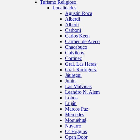
Turismo Religioso
Localidades
Agustín Roca
Alberdi
Alberti
Carboni
Carlos Keen
Carmen de Areco
Chacabuco
Chivilcoy
Cortinez
Gral. Las Heras
Gral. Rodriguez
Jáuregui
Junín
Las Malvinas
Leandro N. Alem
Lobos
Luján
Marcos Paz
Mercedes
Moquehuá
Navarro
O’ Higgins
Open Door