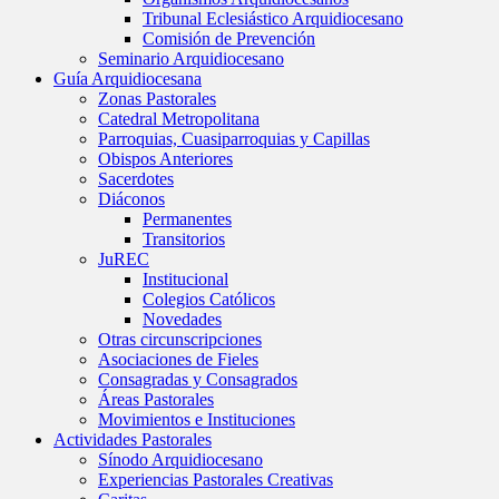
Tribunal Eclesiástico Arquidiocesano
Comisión de Prevención
Seminario Arquidiocesano
Guía Arquidiocesana
Zonas Pastorales
Catedral Metropolitana
Parroquias, Cuasiparroquias y Capillas
Obispos Anteriores
Sacerdotes
Diáconos
Permanentes
Transitorios
JuREC
Institucional
Colegios Católicos
Novedades
Otras circunscripciones
Asociaciones de Fieles
Consagradas y Consagrados
Áreas Pastorales
Movimientos e Instituciones
Actividades Pastorales
Sínodo Arquidiocesano
Experiencias Pastorales Creativas