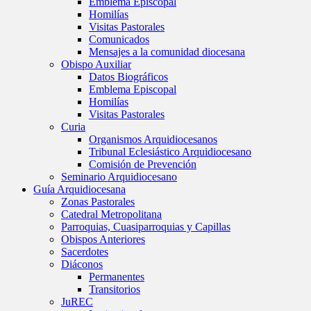
Emblema Episcopal
Homilías
Visitas Pastorales
Comunicados
Mensajes a la comunidad diocesana
Obispo Auxiliar
Datos Biográficos
Emblema Episcopal
Homilías
Visitas Pastorales
Curia
Organismos Arquidiocesanos
Tribunal Eclesiástico Arquidiocesano
Comisión de Prevención
Seminario Arquidiocesano
Guía Arquidiocesana
Zonas Pastorales
Catedral Metropolitana
Parroquias, Cuasiparroquias y Capillas
Obispos Anteriores
Sacerdotes
Diáconos
Permanentes
Transitorios
JuREC