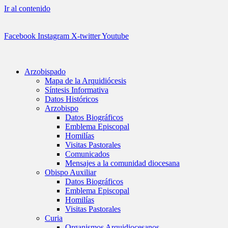
Ir al contenido
Facebook
Instagram
X-twitter
Youtube
Arzobispado
Mapa de la Arquidiócesis
Síntesis Informativa
Datos Históricos
Arzobispo
Datos Biográficos
Emblema Episcopal
Homilías
Visitas Pastorales
Comunicados
Mensajes a la comunidad diocesana
Obispo Auxiliar
Datos Biográficos
Emblema Episcopal
Homilías
Visitas Pastorales
Curia
Organismos Arquidiocesanos