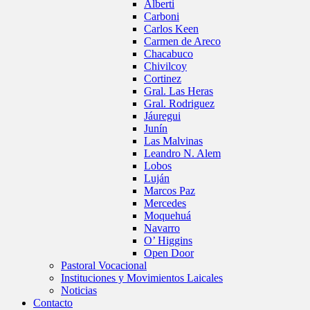
Alberti
Carboni
Carlos Keen
Carmen de Areco
Chacabuco
Chivilcoy
Cortinez
Gral. Las Heras
Gral. Rodriguez
Jáuregui
Junín
Las Malvinas
Leandro N. Alem
Lobos
Luján
Marcos Paz
Mercedes
Moquehuá
Navarro
O’ Higgins
Open Door
Pastoral Vocacional
Instituciones y Movimientos Laicales
Noticias
Contacto