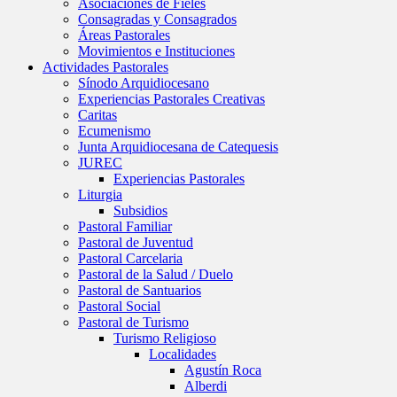
Asociaciones de Fieles
Consagradas y Consagrados
Áreas Pastorales
Movimientos e Instituciones
Actividades Pastorales
Sínodo Arquidiocesano
Experiencias Pastorales Creativas
Caritas
Ecumenismo
Junta Arquidiocesana de Catequesis
JUREC
Experiencias Pastorales
Liturgia
Subsidios
Pastoral Familiar
Pastoral de Juventud
Pastoral Carcelaria
Pastoral de la Salud / Duelo
Pastoral de Santuarios
Pastoral Social
Pastoral de Turismo
Turismo Religioso
Localidades
Agustín Roca
Alberdi