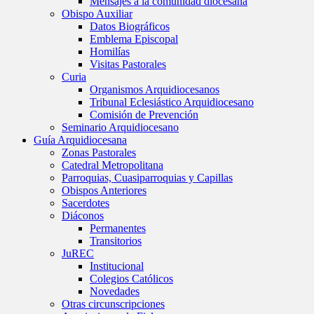
Mensajes a la comunidad diocesana
Obispo Auxiliar
Datos Biográficos
Emblema Episcopal
Homilías
Visitas Pastorales
Curia
Organismos Arquidiocesanos
Tribunal Eclesiástico Arquidiocesano
Comisión de Prevención
Seminario Arquidiocesano
Guía Arquidiocesana
Zonas Pastorales
Catedral Metropolitana
Parroquias, Cuasiparroquias y Capillas
Obispos Anteriores
Sacerdotes
Diáconos
Permanentes
Transitorios
JuREC
Institucional
Colegios Católicos
Novedades
Otras circunscripciones