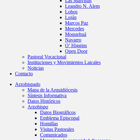
Las Malvinas
Leandro N. Alem
Lobos
Luján
Marcos Paz
Mercedes
Moquehuá
Navarro
O’ Higgins
Open Door
Pastoral Vocacional
Instituciones y Movimientos Laicales
Noticias
Contacto
Arzobispado
Mapa de la Arquidiócesis
Síntesis Informativa
Datos Históricos
Arzobispo
Datos Biográficos
Emblema Episcopal
Homilías
Visitas Pastorales
Comunicados