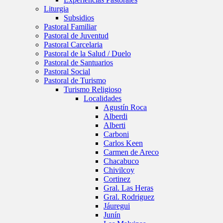
Liturgia
Subsidios
Pastoral Familiar
Pastoral de Juventud
Pastoral Carcelaria
Pastoral de la Salud / Duelo
Pastoral de Santuarios
Pastoral Social
Pastoral de Turismo
Turismo Religioso
Localidades
Agustín Roca
Alberdi
Alberti
Carboni
Carlos Keen
Carmen de Areco
Chacabuco
Chivilcoy
Cortinez
Gral. Las Heras
Gral. Rodriguez
Jáuregui
Junín