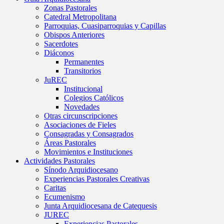
Zonas Pastorales
Catedral Metropolitana
Parroquias, Cuasiparroquias y Capillas
Obispos Anteriores
Sacerdotes
Diáconos
Permanentes
Transitorios
JuREC
Institucional
Colegios Católicos
Novedades
Otras circunscripciones
Asociaciones de Fieles
Consagradas y Consagrados
Áreas Pastorales
Movimientos e Instituciones
Actividades Pastorales
Sínodo Arquidiocesano
Experiencias Pastorales Creativas
Caritas
Ecumenismo
Junta Arquidiocesana de Catequesis
JUREC
Experiencias Pastorales