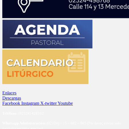
Enlaces
Descargas
Facebook
Instagram
X-twitter
Youtube
Te
léfono:
(02324) 428102
Whatsapp Administración:
(02324) – 15 – 682 – 665 (Por favor, enviar solo
mensajes escritos, gracias)