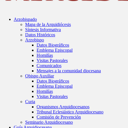
Arzobispado
Mapa de la Arquidiócesis
Síntesis Informativa
Datos Históricos
Arzobispo
Datos Biográficos
Emblema Episcopal
Homilías
Visitas Pastorales
Comunicados
Mensajes a la comunidad diocesana
Obispo Auxiliar
Datos Biográficos
Emblema Episcopal
Homilías
Visitas Pastorales
Curia
Organismos Arquidiocesanos
Tribunal Eclesiástico Arquidiocesano
Comisión de Prevención
Seminario Arquidiocesano
Guía Arquidiocesana