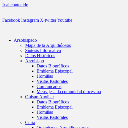
Ir al contenido
Facebook
Instagram
X-twitter
Youtube
Arzobispado
Mapa de la Arquidiócesis
Síntesis Informativa
Datos Históricos
Arzobispo
Datos Biográficos
Emblema Episcopal
Homilías
Visitas Pastorales
Comunicados
Mensajes a la comunidad diocesana
Obispo Auxiliar
Datos Biográficos
Emblema Episcopal
Homilías
Visitas Pastorales
Curia
Organismos Arquidiocesanos