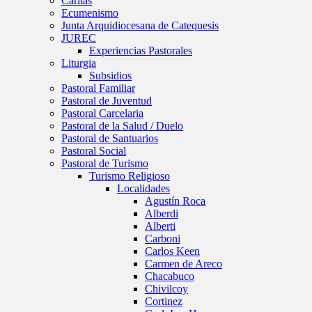
Caritas
Ecumenismo
Junta Arquidiocesana de Catequesis
JUREC
Experiencias Pastorales
Liturgia
Subsidios
Pastoral Familiar
Pastoral de Juventud
Pastoral Carcelaria
Pastoral de la Salud / Duelo
Pastoral de Santuarios
Pastoral Social
Pastoral de Turismo
Turismo Religioso
Localidades
Agustín Roca
Alberdi
Alberti
Carboni
Carlos Keen
Carmen de Areco
Chacabuco
Chivilcoy
Cortinez