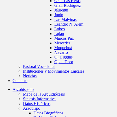
Gral. Las Heras
Gral. Rodriguez
Jáuregui
Junín
Las Malvinas
Leandro N. Alem
Lobos
Luján
Marcos Paz
Mercedes
Moquehuá
Navarro
O’ Higgins
Open Door
Pastoral Vocacional
Instituciones y Movimientos Laicales
Noticias
Contacto
Arzobispado
Mapa de la Arquidiócesis
Síntesis Informativa
Datos Históricos
Arzobispo
Datos Biográficos