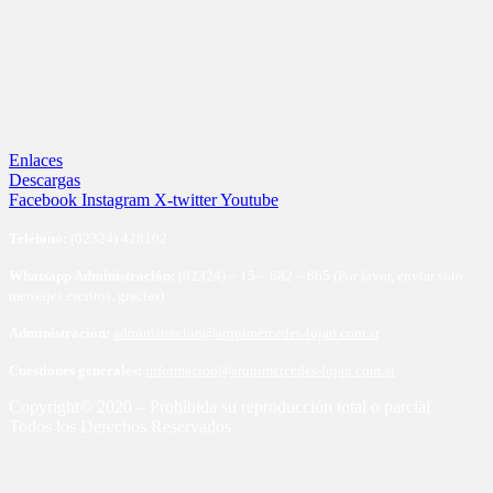
Enlaces
Descargas
Facebook
Instagram
X-twitter
Youtube
Te
léfono:
(02324) 428102
Whatsapp Administración:
(02324) – 15 – 682 – 665 (Por favor, enviar solo
mensajes escritos, gracias)
Administración:
administracion@arquimercedes-lujan.com.ar
Cuestiones generales:
informacion@arquimercedes-lujan.com.ar
Copyright© 2020 – Prohibida su reproducción total o parcial
Todos los Derechos Reservados