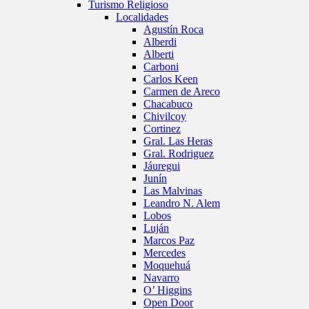
Turismo Religioso
Localidades
Agustín Roca
Alberdi
Alberti
Carboni
Carlos Keen
Carmen de Areco
Chacabuco
Chivilcoy
Cortinez
Gral. Las Heras
Gral. Rodriguez
Jáuregui
Junín
Las Malvinas
Leandro N. Alem
Lobos
Luján
Marcos Paz
Mercedes
Moquehuá
Navarro
O’ Higgins
Open Door