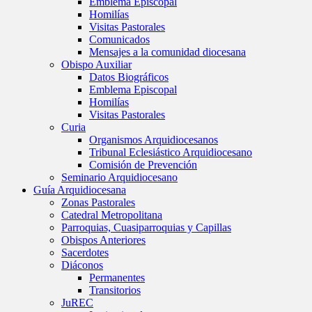
Emblema Episcopal
Homilías
Visitas Pastorales
Comunicados
Mensajes a la comunidad diocesana
Obispo Auxiliar
Datos Biográficos
Emblema Episcopal
Homilías
Visitas Pastorales
Curia
Organismos Arquidiocesanos
Tribunal Eclesiástico Arquidiocesano
Comisión de Prevención
Seminario Arquidiocesano
Guía Arquidiocesana
Zonas Pastorales
Catedral Metropolitana
Parroquias, Cuasiparroquias y Capillas
Obispos Anteriores
Sacerdotes
Diáconos
Permanentes
Transitorios
JuREC