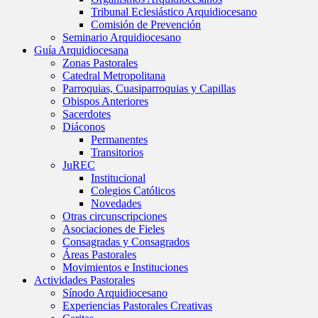
Tribunal Eclesiástico Arquidiocesano
Comisión de Prevención
Seminario Arquidiocesano
Guía Arquidiocesana
Zonas Pastorales
Catedral Metropolitana
Parroquias, Cuasiparroquias y Capillas
Obispos Anteriores
Sacerdotes
Diáconos
Permanentes
Transitorios
JuREC
Institucional
Colegios Católicos
Novedades
Otras circunscripciones
Asociaciones de Fieles
Consagradas y Consagrados
Áreas Pastorales
Movimientos e Instituciones
Actividades Pastorales
Sínodo Arquidiocesano
Experiencias Pastorales Creativas