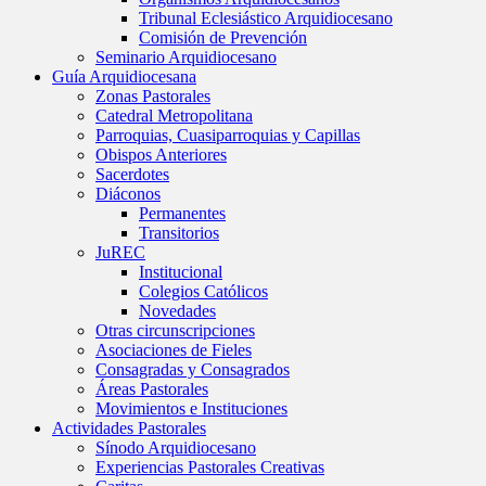
Tribunal Eclesiástico Arquidiocesano
Comisión de Prevención
Seminario Arquidiocesano
Guía Arquidiocesana
Zonas Pastorales
Catedral Metropolitana
Parroquias, Cuasiparroquias y Capillas
Obispos Anteriores
Sacerdotes
Diáconos
Permanentes
Transitorios
JuREC
Institucional
Colegios Católicos
Novedades
Otras circunscripciones
Asociaciones de Fieles
Consagradas y Consagrados
Áreas Pastorales
Movimientos e Instituciones
Actividades Pastorales
Sínodo Arquidiocesano
Experiencias Pastorales Creativas