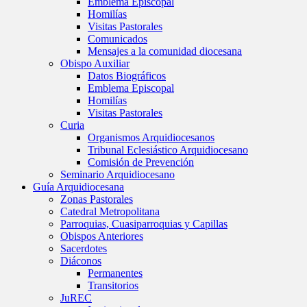
Emblema Episcopal
Homilías
Visitas Pastorales
Comunicados
Mensajes a la comunidad diocesana
Obispo Auxiliar
Datos Biográficos
Emblema Episcopal
Homilías
Visitas Pastorales
Curia
Organismos Arquidiocesanos
Tribunal Eclesiástico Arquidiocesano
Comisión de Prevención
Seminario Arquidiocesano
Guía Arquidiocesana
Zonas Pastorales
Catedral Metropolitana
Parroquias, Cuasiparroquias y Capillas
Obispos Anteriores
Sacerdotes
Diáconos
Permanentes
Transitorios
JuREC