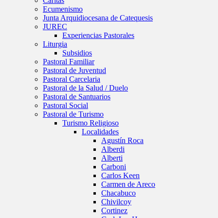
Caritas
Ecumenismo
Junta Arquidiocesana de Catequesis
JUREC
Experiencias Pastorales
Liturgia
Subsidios
Pastoral Familiar
Pastoral de Juventud
Pastoral Carcelaria
Pastoral de la Salud / Duelo
Pastoral de Santuarios
Pastoral Social
Pastoral de Turismo
Turismo Religioso
Localidades
Agustín Roca
Alberdi
Alberti
Carboni
Carlos Keen
Carmen de Areco
Chacabuco
Chivilcoy
Cortinez