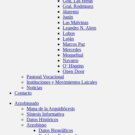
Gral. Las Heras
Gral. Rodriguez
Jáuregui
Junín
Las Malvinas
Leandro N. Alem
Lobos
Luján
Marcos Paz
Mercedes
Moquehuá
Navarro
O’ Higgins
Open Door
Pastoral Vocacional
Instituciones y Movimientos Laicales
Noticias
Contacto
Arzobispado
Mapa de la Arquidiócesis
Síntesis Informativa
Datos Históricos
Arzobispo
Datos Biográficos