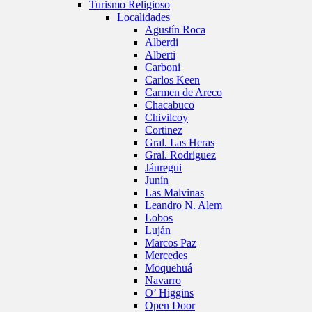
Turismo Religioso
Localidades
Agustín Roca
Alberdi
Alberti
Carboni
Carlos Keen
Carmen de Areco
Chacabuco
Chivilcoy
Cortinez
Gral. Las Heras
Gral. Rodriguez
Jáuregui
Junín
Las Malvinas
Leandro N. Alem
Lobos
Luján
Marcos Paz
Mercedes
Moquehuá
Navarro
O’ Higgins
Open Door