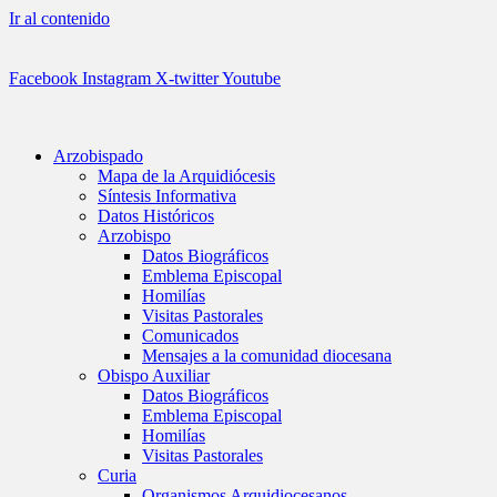
Ir al contenido
Facebook
Instagram
X-twitter
Youtube
Arzobispado
Mapa de la Arquidiócesis
Síntesis Informativa
Datos Históricos
Arzobispo
Datos Biográficos
Emblema Episcopal
Homilías
Visitas Pastorales
Comunicados
Mensajes a la comunidad diocesana
Obispo Auxiliar
Datos Biográficos
Emblema Episcopal
Homilías
Visitas Pastorales
Curia
Organismos Arquidiocesanos