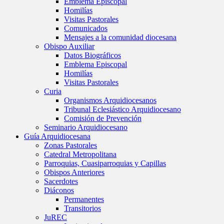
Emblema Episcopal
Homilías
Visitas Pastorales
Comunicados
Mensajes a la comunidad diocesana
Obispo Auxiliar
Datos Biográficos
Emblema Episcopal
Homilías
Visitas Pastorales
Curia
Organismos Arquidiocesanos
Tribunal Eclesiástico Arquidiocesano
Comisión de Prevención
Seminario Arquidiocesano
Guía Arquidiocesana
Zonas Pastorales
Catedral Metropolitana
Parroquias, Cuasiparroquias y Capillas
Obispos Anteriores
Sacerdotes
Diáconos
Permanentes
Transitorios
JuREC