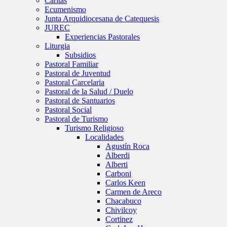
Caritas
Ecumenismo
Junta Arquidiocesana de Catequesis
JUREC
Experiencias Pastorales
Liturgia
Subsidios
Pastoral Familiar
Pastoral de Juventud
Pastoral Carcelaria
Pastoral de la Salud / Duelo
Pastoral de Santuarios
Pastoral Social
Pastoral de Turismo
Turismo Religioso
Localidades
Agustín Roca
Alberdi
Alberti
Carboni
Carlos Keen
Carmen de Areco
Chacabuco
Chivilcoy
Cortinez