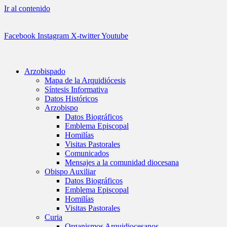
Ir al contenido
Facebook
Instagram
X-twitter
Youtube
Arzobispado
Mapa de la Arquidiócesis
Síntesis Informativa
Datos Históricos
Arzobispo
Datos Biográficos
Emblema Episcopal
Homilías
Visitas Pastorales
Comunicados
Mensajes a la comunidad diocesana
Obispo Auxiliar
Datos Biográficos
Emblema Episcopal
Homilías
Visitas Pastorales
Curia
Organismos Arquidiocesanos