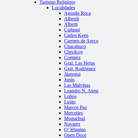
Turismo Religioso
Localidades
Agustín Roca
Alberdi
Alberti
Carboni
Carlos Keen
Carmen de Areco
Chacabuco
Chivilcoy
Cortinez
Gral. Las Heras
Gral. Rodriguez
Jáuregui
Junín
Las Malvinas
Leandro N. Alem
Lobos
Luján
Marcos Paz
Mercedes
Moquehuá
Navarro
O’ Higgins
Open Door