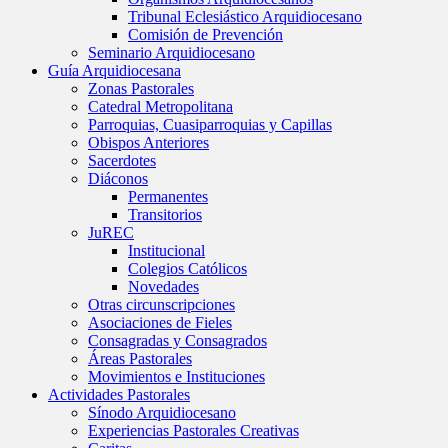
Tribunal Eclesiástico Arquidiocesano
Comisión de Prevención
Seminario Arquidiocesano
Guía Arquidiocesana
Zonas Pastorales
Catedral Metropolitana
Parroquias, Cuasiparroquias y Capillas
Obispos Anteriores
Sacerdotes
Diáconos
Permanentes
Transitorios
JuREC
Institucional
Colegios Católicos
Novedades
Otras circunscripciones
Asociaciones de Fieles
Consagradas y Consagrados
Áreas Pastorales
Movimientos e Instituciones
Actividades Pastorales
Sínodo Arquidiocesano
Experiencias Pastorales Creativas