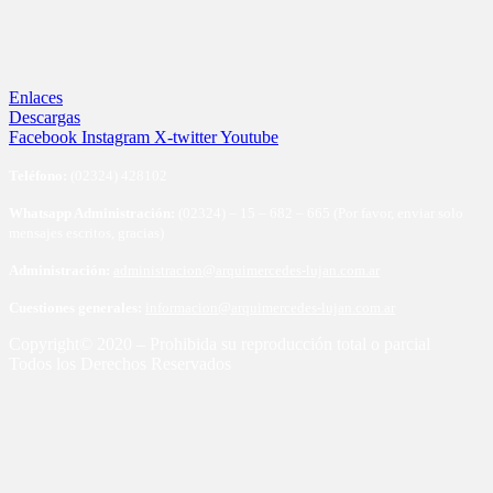
Enlaces
Descargas
Facebook
Instagram
X-twitter
Youtube
Te
léfono:
(02324) 428102
Whatsapp Administración:
(02324) – 15 – 682 – 665 (Por favor, enviar solo
mensajes escritos, gracias)
Administración:
administracion@arquimercedes-lujan.com.ar
Cuestiones generales:
informacion@arquimercedes-lujan.com.ar
Copyright© 2020 – Prohibida su reproducción total o parcial
Todos los Derechos Reservados