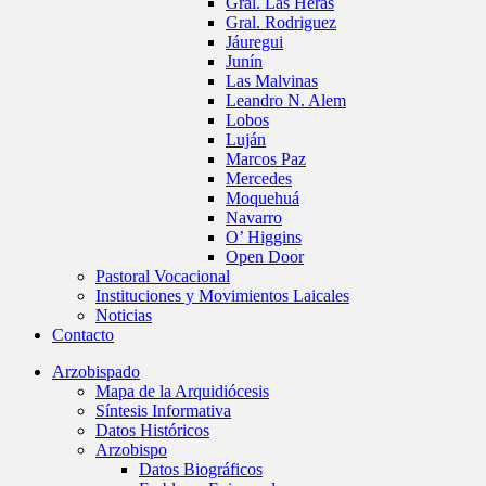
Gral. Las Heras
Gral. Rodriguez
Jáuregui
Junín
Las Malvinas
Leandro N. Alem
Lobos
Luján
Marcos Paz
Mercedes
Moquehuá
Navarro
O’ Higgins
Open Door
Pastoral Vocacional
Instituciones y Movimientos Laicales
Noticias
Contacto
Arzobispado
Mapa de la Arquidiócesis
Síntesis Informativa
Datos Históricos
Arzobispo
Datos Biográficos