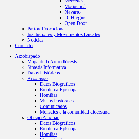
Mercedes
Moquehuá
Navarro
O’ Higgins
Open Door
Pastoral Vocacional
Instituciones y Movimientos Laicales
Noticias
Contacto
Arzobispado
Mapa de la Arquidiócesis
Síntesis Informativa
Datos Históricos
Arzobispo
Datos Biográficos
Emblema Episcopal
Homilías
Visitas Pastorales
Comunicados
Mensajes a la comunidad diocesana
Obispo Auxiliar
Datos Biográficos
Emblema Episcopal
Homilías