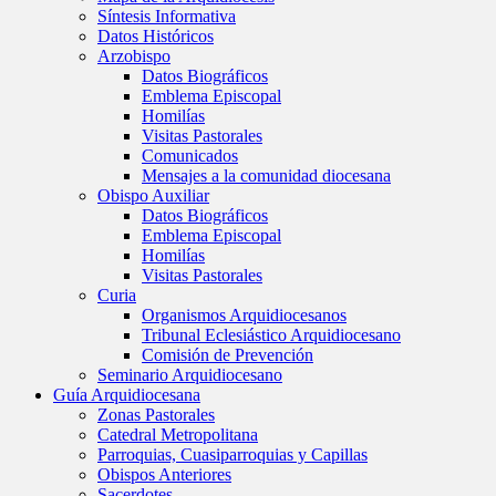
Síntesis Informativa
Datos Históricos
Arzobispo
Datos Biográficos
Emblema Episcopal
Homilías
Visitas Pastorales
Comunicados
Mensajes a la comunidad diocesana
Obispo Auxiliar
Datos Biográficos
Emblema Episcopal
Homilías
Visitas Pastorales
Curia
Organismos Arquidiocesanos
Tribunal Eclesiástico Arquidiocesano
Comisión de Prevención
Seminario Arquidiocesano
Guía Arquidiocesana
Zonas Pastorales
Catedral Metropolitana
Parroquias, Cuasiparroquias y Capillas
Obispos Anteriores
Sacerdotes