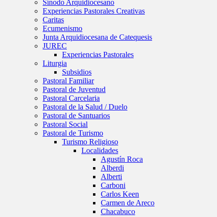
Sínodo Arquidiocesano
Experiencias Pastorales Creativas
Caritas
Ecumenismo
Junta Arquidiocesana de Catequesis
JUREC
Experiencias Pastorales
Liturgia
Subsidios
Pastoral Familiar
Pastoral de Juventud
Pastoral Carcelaria
Pastoral de la Salud / Duelo
Pastoral de Santuarios
Pastoral Social
Pastoral de Turismo
Turismo Religioso
Localidades
Agustín Roca
Alberdi
Alberti
Carboni
Carlos Keen
Carmen de Areco
Chacabuco