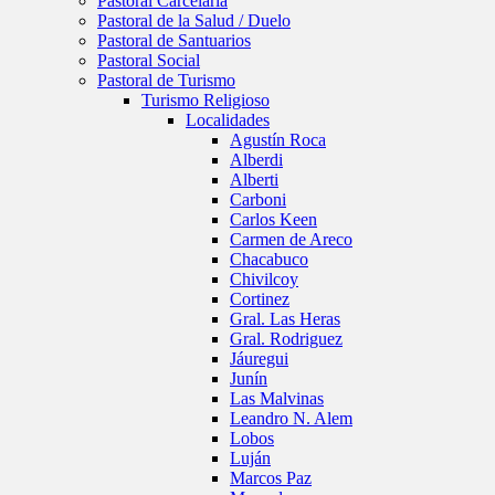
Pastoral Carcelaria
Pastoral de la Salud / Duelo
Pastoral de Santuarios
Pastoral Social
Pastoral de Turismo
Turismo Religioso
Localidades
Agustín Roca
Alberdi
Alberti
Carboni
Carlos Keen
Carmen de Areco
Chacabuco
Chivilcoy
Cortinez
Gral. Las Heras
Gral. Rodriguez
Jáuregui
Junín
Las Malvinas
Leandro N. Alem
Lobos
Luján
Marcos Paz