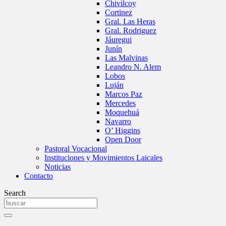
Chivilcoy
Cortinez
Gral. Las Heras
Gral. Rodriguez
Jáuregui
Junín
Las Malvinas
Leandro N. Alem
Lobos
Luján
Marcos Paz
Mercedes
Moquehuá
Navarro
O’ Higgins
Open Door
Pastoral Vocacional
Instituciones y Movimientos Laicales
Noticias
Contacto
Search