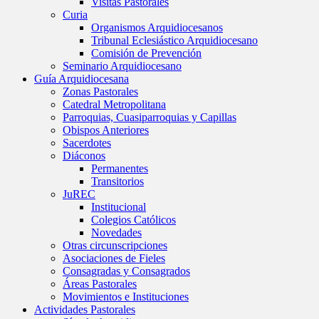
Visitas Pastorales
Curia
Organismos Arquidiocesanos
Tribunal Eclesiástico Arquidiocesano
Comisión de Prevención
Seminario Arquidiocesano
Guía Arquidiocesana
Zonas Pastorales
Catedral Metropolitana
Parroquias, Cuasiparroquias y Capillas
Obispos Anteriores
Sacerdotes
Diáconos
Permanentes
Transitorios
JuREC
Institucional
Colegios Católicos
Novedades
Otras circunscripciones
Asociaciones de Fieles
Consagradas y Consagrados
Áreas Pastorales
Movimientos e Instituciones
Actividades Pastorales