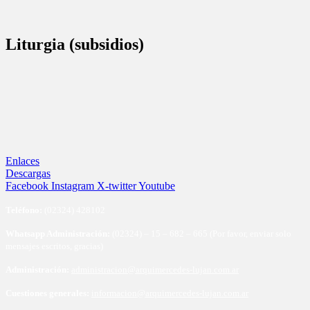
Liturgia (subsidios)
Enlaces
Descargas
Facebook
Instagram
X-twitter
Youtube
Te
léfono:
(02324) 428102
Whatsapp Administración:
(02324) – 15 – 682 – 665 (Por favor, enviar solo
mensajes escritos, gracias)
Administración:
administracion@arquimercedes-lujan.com.ar
Cuestiones generales:
informacion@arquimercedes-lujan.com.ar