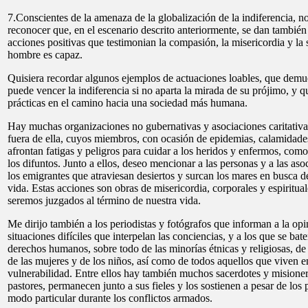
7.Conscientes de la amenaza de la globalización de la indiferencia, 
reconocer que, en el escenario descrito anteriormente, se dan también
acciones positivas que testimonian la compasión, la misericordia y la 
hombre es capaz.
Quisiera recordar algunos ejemplos de actuaciones loables, que dem
puede vencer la indiferencia si no aparta la mirada de su prójimo, y 
prácticas en el camino hacia una sociedad más humana.
Hay muchas organizaciones no gubernativas y asociaciones caritativas 
fuera de ella, cuyos miembros, con ocasión de epidemias, calamidade
afrontan fatigas y peligros para cuidar a los heridos y enfermos, como
los difuntos. Junto a ellos, deseo mencionar a las personas y a las as
los emigrantes que atraviesan desiertos y surcan los mares en busca 
vida. Estas acciones son obras de misericordia, corporales y espiritual
seremos juzgados al término de nuestra vida.
Me dirijo también a los periodistas y fotógrafos que informan a la opi
situaciones difíciles que interpelan las conciencias, y a los que se bat
derechos humanos, sobre todo de las minorías étnicas y religiosas, de
de las mujeres y de los niños, así como de todos aquellos que viven 
vulnerabilidad. Entre ellos hay también muchos sacerdotes y mision
pastores, permanecen junto a sus fieles y los sostienen a pesar de los p
modo particular durante los conflictos armados.