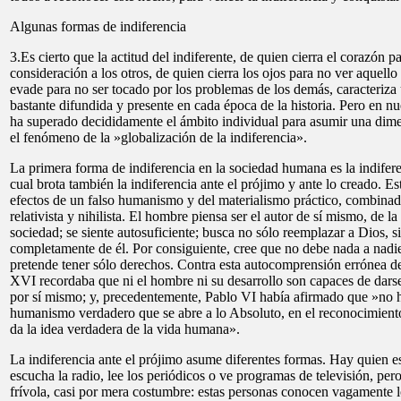
Algunas formas de indiferencia
3.Es cierto que la actitud del indiferente, de quien cierra el corazón 
consideración a los otros, de quien cierra los ojos para no ver aquello
evade para no ser tocado por los problemas de los demás, caracteriz
bastante difundida y presente en cada época de la historia. Pero en nue
ha superado decididamente el ámbito individual para asumir una dime
el fenómeno de la »globalización de la indiferencia».
La primera forma de indiferencia en la sociedad humana es la indifere
cual brota también la indiferencia ante el prójimo y ante lo creado. Es
efectos de un falso humanismo y del materialismo práctico, combina
relativista y nihilista. El hombre piensa ser el autor de sí mismo, de la
sociedad; se siente autosuficiente; busca no sólo reemplazar a Dios, s
completamente de él. Por consiguiente, cree que no debe nada a nadie
pretende tener sólo derechos. Contra esta autocomprensión errónea d
XVI recordaba que ni el hombre ni su desarrollo son capaces de darse
por sí mismo; y, precedentemente, Pablo VI había afirmado que »no 
humanismo verdadero que se abre a lo Absoluto, en el reconocimient
da la idea verdadera de la vida humana».
La indiferencia ante el prójimo asume diferentes formas. Hay quien e
escucha la radio, lee los periódicos o ve programas de televisión, pe
frívola, casi por mera costumbre: estas personas conocen vagamente l