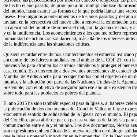
de hecho el año pasado, de principio a fin, multiplicándose doloros
del mundo, hasta asumir las formas de la que podría llamar una »terc
fases». Pero algunos acontecimientos de los años pasados y del año 
invitan, en la perspectiva del nuevo año, a renovar la exhortación a n
la capacidad del hombre de superar el mal, con la gracia de Dios, y a 
y en la indiferencia. Los acontecimientos a los que me refiero represe
humanidad de actuar con solidariedad, más allá de los intereses individ
de la indiferencia ante las situaciones críticas.
Quisiera recordar entre dichos acontecimientos el esfuerzo realizado p
encuentro de los líderes mundiales en el ámbito de la COP 21, con la 
nuevas vías para afrontar los cambios climáticos y proteger el bienesta
casa común. Esto nos remite a dos eventos precedentes de carácter g
Mundial de Addis Abeba para recoger fondos con el objetivo de un des
mundo, y la adopción por parte de las Naciones Unidas de la Agenda
Sostenible, con el objetivo de asegurar para ese año una existencia m
sobre todo para las poblaciones pobres del planeta.
El año 2015 ha sido también especial para la Iglesia, al haberse celeb
la publicación de dos documentos del Concilio Vaticano II que exp
elocuente el sentido de solidaridad de la Iglesia con el mundo. El pap
del Concilio, quiso abrir de par en par las ventanas de la Iglesia para 
comunicación entre ella y el mundo. Los dos documentos, Nostra aet
son expresiones emblemáticas de la nueva relación de diálogo, soli
que la Iglesia pretendía introducir en la humanidad. En la Declaración 