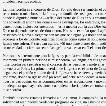
impiden hacernos prójimo.
La misericordia es el corazón de Dios. Por ello debe ser también el c
se reconocen miembros de la única gran familia de sus hijos; un corazó
donde la dignidad humana —reflejo del rostro de Dios en sus creatur
nos advierte: el amor a los demás —los extranjeros, los enfermos, los
tienen hogar, incluso los enemigos— es la medida con la que Dios juz
De esto depende nuestro destino eterno. No es de extrañar que el após
cristianos de Roma a alegrarse con los que se alegran y a llorar con lo
aconseje a los de Corinto organizar colectas como signo de solidarid
Iglesia que sufren. Y san Juan escribe: »Si uno tiene bienes del mun
en necesidad, le cierra sus entrañas, ¿cómo va a estar en él el amor d
Por eso »es determinante para la Iglesia y para la credibilidad de su a
testimonie en primera persona la misericordia. Su lenguaje y sus gest
misericordia para penetrar en el corazón de las personas y motivarlas
de vuelta al Padre. La primera verdad de la Iglesia es el amor de Cris
llega hasta el perdón y al don de sí, la Iglesia se hace sierva y media
Por tanto, donde la Iglesia esté presente, allí debe ser evidente la mis
nuestras parroquias, en las comunidades, en las asociaciones y movimi
dondequiera que haya cristianos, cualquiera debería poder encontrar 
misericordia».
También nosotros estamos llamados a que el amor, la compasión, la mi
solidaridad sean nuestro verdadero programa de vida, un estilo de c