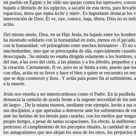
mi pueblo en Egipto y he oído sus quejas contra los opresores; conoz
bajado a liberarlo de los egipcios, a sacarlo de esta tierra, para llevarlo 
espaciosa, tierra que mana leche y miel». Es importante destacar los 
intervención de Dios: Él ve, oye, conoce, baja, libera. Dios no es indi
actúa.
Del mismo modo, Dios, en su Hijo Jesús, ha bajado entre los hombres
ha mostrado solidario con la humanidad en todo, menos en el pecado. 
con la humanidad: »el primogénito entre muchos hermanos» . Él no se
muchedumbre, sino que se preocupaba de ella, especialmente cuando 
desocupada . Su mirada no estaba dirigida solamente a los hombres, s
del mar, a las aves del cielo, a las plantas y a los árboles, pequeños y
la creación. Ciertamente, él ve, pero no se limita a esto, puesto que to
con ellas, actúa en su favor y hace el bien a quien se encuentra en ne
que se deja conmover y llora . Y actúa para poner fin al sufrimiento, a l
a la muerte.
Jesús nos enseña a ser misericordiosos como el Padre. En la parábola
denuncia la omisión de ayuda frente a la urgente necesidad de los sem
de largo» . De la misma manera, mediante este ejemplo, invita a sus oy
sus discípulos, a que aprendan a detenerse ante los sufrimientos de es
ante las heridas de los demás para curarlas, con los medios que teng
propio tiempo, a pesar de tantas ocupaciones. En efecto, la indifere
pretextos: el cumplimiento de los preceptos rituales, la cantidad de c
los antagonismos que nos alejan los unos de los otros, los prejuicios 