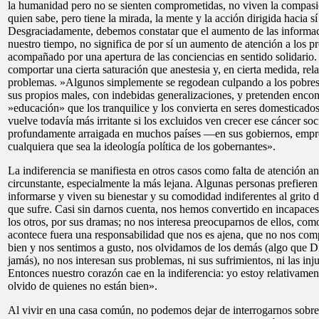
la humanidad pero no se sienten comprometidas, no viven la compasión
quien sabe, pero tiene la mirada, la mente y la acción dirigida hacia s
Desgraciadamente, debemos constatar que el aumento de las informac
nuestro tiempo, no significa de por sí un aumento de atención a los p
acompañado por una apertura de las conciencias en sentido solidario
comportar una cierta saturación que anestesia y, en cierta medida, rela
problemas. »Algunos simplemente se regodean culpando a los pobres 
sus propios males, con indebidas generalizaciones, y pretenden encon
»educación» que los tranquilice y los convierta en seres domesticados
vuelve todavía más irritante si los excluidos ven crecer ese cáncer soc
profundamente arraigada en muchos países —en sus gobiernos, empre
cualquiera que sea la ideología política de los gobernantes».
La indiferencia se manifiesta en otros casos como falta de atención ant
circunstante, especialmente la más lejana. Algunas personas prefieren
informarse y viven su bienestar y su comodidad indiferentes al grito 
que sufre. Casi sin darnos cuenta, nos hemos convertido en incapaces
los otros, por sus dramas; no nos interesa preocuparnos de ellos, como
acontece fuera una responsabilidad que nos es ajena, que no nos co
bien y nos sentimos a gusto, nos olvidamos de los demás (algo que D
jamás), no nos interesan sus problemas, ni sus sufrimientos, ni las i
Entonces nuestro corazón cae en la indiferencia: yo estoy relativamen
olvido de quienes no están bien».
Al vivir en una casa común, no podemos dejar de interrogarnos sobre 