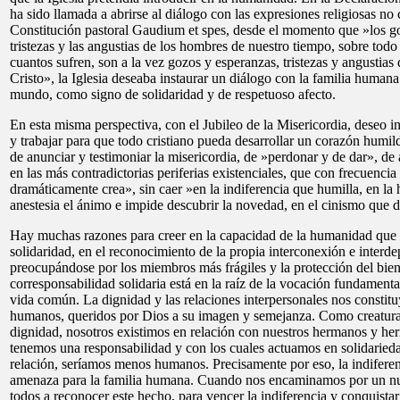
ha sido llamada a abrirse al diálogo con las expresiones religiosas no c
Constitución pastoral Gaudium et spes, desde el momento que »los go
tristezas y las angustias de los hombres de nuestro tiempo, sobre todo
cuantos sufren, son a la vez gozos y esperanzas, tristezas y angustias 
Cristo», la Iglesia deseaba instaurar un diálogo con la familia human
mundo, como signo de solidaridad y de respetuoso afecto.
En esta misma perspectiva, con el Jubileo de la Misericordia, deseo inv
y trabajar para que todo cristiano pueda desarrollar un corazón humi
de anunciar y testimoniar la misericordia, de »perdonar y de dar», de
en las más contradictorias periferias existenciales, que con frecuenc
dramáticamente crea», sin caer »en la indiferencia que humilla, en la
anestesia el ánimo e impide descubrir la novedad, en el cinismo que d
Hay muchas razones para creer en la capacidad de la humanidad que
solidaridad, en el reconocimiento de la propia interconexión e interd
preocupándose por los miembros más frágiles y la protección del bie
corresponsabilidad solidaria está en la raíz de la vocación fundamental
vida común. La dignidad y las relaciones interpersonales nos constit
humanos, queridos por Dios a su imagen y semejanza. Como creaturas
dignidad, nosotros existimos en relación con nuestros hermanos y her
tenemos una responsabilidad y con los cuales actuamos en solidarieda
relación, seríamos menos humanos. Precisamente por eso, la indiferen
amenaza para la familia humana. Cuando nos encaminamos por un nue
todos a reconocer este hecho, para vencer la indiferencia y conquistar