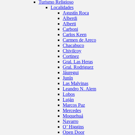
Turismo Religioso
Localidades
Agustín Roca
Alberdi
Alberti
Carboni
Carlos Keen
Carmen de Areco
Chacabuco
Chivilcoy
Cortinez
Gral. Las Heras
Gral. Rodriguez
Jáuregui
Junín
Las Malvinas
Leandro N. Alem
Lobos
Luján
Marcos Paz
Mercedes
Moquehuá
Navarro
O’ Higgins
Open Door