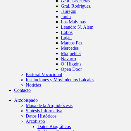
Gral. Las Heras
Gral. Rodriguez
Jáuregui
Junín
Las Malvinas
Leandro N. Alem
Lobos
Luján
Marcos Paz
Mercedes
Moquehuá
Navarro
O’ Higgins
Open Door
Pastoral Vocacional
Instituciones y Movimientos Laicales
Noticias
Contacto
Arzobispado
Mapa de la Arquidiócesis
Síntesis Informativa
Datos Históricos
Arzobispo
Datos Biográficos