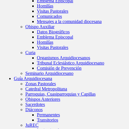
Emblema Episcopal
Homilías
Visitas Pastorales
Comunicados
Mensajes a la comunidad diocesana
Obispo Auxiliar
Datos Biográficos
Emblema Episcopal
Homilías
Visitas Pastorales
Curia
Organismos Arquidiocesanos
Tribunal Eclesiástico Arquidiocesano
Comisión de Prevención
Seminario Arquidiocesano
Guía Arquidiocesana
Zonas Pastorales
Catedral Metropolitana
Parroquias, Cuasiparroquias y Capillas
Obispos Anteriores
Sacerdotes
Diáconos
Permanentes
Transitorios
JuREC