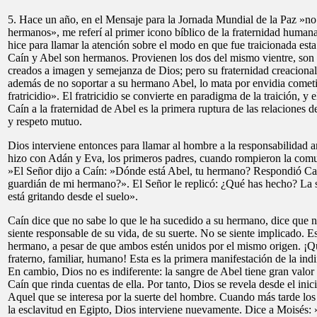
5. Hace un año, en el Mensaje para la Jornada Mundial de la Paz »no
hermanos», me referí al primer icono bíblico de la fraternidad humana,
hice para llamar la atención sobre el modo en que fue traicionada esta
Caín y Abel son hermanos. Provienen los dos del mismo vientre, son 
creados a imagen y semejanza de Dios; pero su fraternidad creaciona
además de no soportar a su hermano Abel, lo mata por envidia comet
fratricidio». El fratricidio se convierte en paradigma de la traición, y 
Caín a la fraternidad de Abel es la primera ruptura de las relaciones 
y respeto mutuo.
Dios interviene entonces para llamar al hombre a la responsabilidad 
hizo con Adán y Eva, los primeros padres, cuando rompieron la comu
»El Señor dijo a Caín: »Dónde está Abel, tu hermano? Respondió Caí
guardián de mi hermano?». El Señor le replicó: ¿Qué has hecho? La
está gritando desde el suelo».
Caín dice que no sabe lo que le ha sucedido a su hermano, dice que n
siente responsable de su vida, de su suerte. No se siente implicado. Es
hermano, a pesar de que ambos estén unidos por el mismo origen. ¡Q
fraterno, familiar, humano! Esta es la primera manifestación de la ind
En cambio, Dios no es indiferente: la sangre de Abel tiene gran valor 
Caín que rinda cuentas de ella. Por tanto, Dios se revela desde el in
Aquel que se interesa por la suerte del hombre. Cuando más tarde los h
la esclavitud en Egipto, Dios interviene nuevamente. Dice a Moisés: 