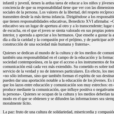
infantil y juvenil, tienen la ardua tarea de educar a los niños y jóvene
conciencia de que su responsabilidad tiene que ver con las dimensione
sociales de la persona. Los valores de la libertad, del respeto recíproc
transmiten desde la más tierna infancia. Dirigiéndose a los responsable
que tienen responsabilidades educativas, Benedicto XVI afirmaba: 
educativo sea un lugar de apertura al otro y a lo transcendente; lugar
de escucha, en el que el joven se sienta valorado en sus propias poten
interior, y aprenda a apreciar a los hermanos. Que enseñe a gustar la a
día a día la caridad y la compasión por el prójimo, y de participar act
construcción de una sociedad más humana y fraterna».
Quienes se dedican al mundo de la cultura y de los medios de comuni
también una responsabilidad en el campo de la educación y la formac
sociedad contemporánea, en la que el acceso a los instrumentos de f
comunicación está cada vez más extendido. Su cometido es sobre todo
servicio de la verdad y no de intereses particulares. En efecto, los 
»no sólo informan, sino que también forman el espíritu de sus destinat
pueden dar una aportación notable a la educación de los jóvenes. Es 
que los lazos entre educación y comunicación son muy estrechos: en e
produce mediante la comunicación, que influye positiva o negativame
la persona». Quienes se ocupan de la cultura y los medios deberían ta
modo en el que se obtienen y se difunden las informaciones sea siem
moralmente lícito.
La paz: fruto de una cultura de solidariedad, misericordia y compasió