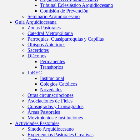
Tribunal Eclesiástico Arquidiocesano
Comisión de Prevención
Seminario Arquidiocesano
Guía Arquidiocesana
Zonas Pastorales
Catedral Metropolitana
Parroquias, Cuasiparroquias y Capillas
Obispos Anteriores
Sacerdotes
Diáconos
Permanentes
Transitorios
JuREC
Institucional
Colegios Católicos
Novedades
Otras circunscripciones
Asociaciones de Fieles
Consagradas y Consagrados
Áreas Pastorales
Movimientos e Instituciones
Actividades Pastorales
Sínodo Arquidiocesano
Experiencias Pastorales Creativas