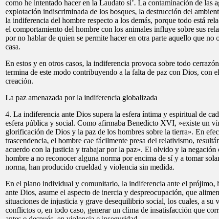
como he intentado hacer en la Laudato si’. La contaminación de las ag
explotación indiscriminada de los bosques, la destrucción del ambien
la indiferencia del hombre respecto a los demás, porque todo está r
el comportamiento del hombre con los animales influye sobre sus rel
por no hablar de quien se permite hacer en otra parte aquello que no 
casa.
En estos y en otros casos, la indiferencia provoca sobre todo cerrazón
termina de este modo contribuyendo a la falta de paz con Dios, con e
creación.
La paz amenazada por la indiferencia globalizada
4. La indiferencia ante Dios supera la esfera íntima y espiritual de ca
esfera pública y social. Como afirmaba Benedicto XVI, »existe un vín
glorificación de Dios y la paz de los hombres sobre la tierra». En efec
trascendencia, el hombre cae fácilmente presa del relativismo, resultán
acuerdo con la justicia y trabajar por la paz». El olvido y la negación
hombre a no reconocer alguna norma por encima de sí y a tomar sol
norma, han producido crueldad y violencia sin medida.
En el plano individual y comunitario, la indiferencia ante el prójimo, h
ante Dios, asume el aspecto de inercia y despreocupación, que alimenta
situaciones de injusticia y grave desequilibrio social, los cuales, a su
conflictos o, en todo caso, generar un clima de insatisfacción que corr
antes o después, en violencia e inseguridad.