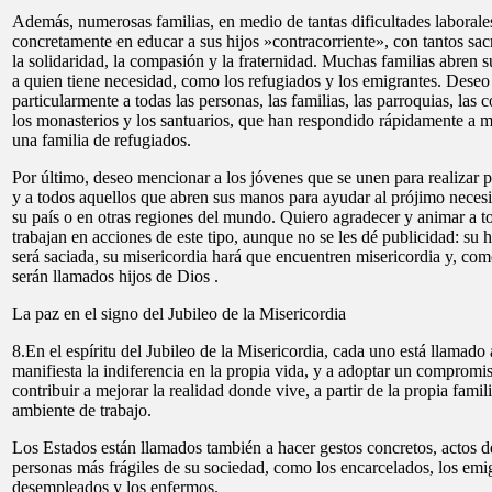
Además, numerosas familias, en medio de tantas dificultades laborales
concretamente en educar a sus hijos »contracorriente», con tantos sacr
la solidaridad, la compasión y la fraternidad. Muchas familias abren 
a quien tiene necesidad, como los refugiados y los emigrantes. Deseo
particularmente a todas las personas, las familias, las parroquias, las
los monasterios y los santuarios, que han respondido rápidamente a 
una familia de refugiados.
Por último, deseo mencionar a los jóvenes que se unen para realizar p
y a todos aquellos que abren sus manos para ayudar al prójimo necesi
su país o en otras regiones del mundo. Quiero agradecer y animar a t
trabajan en acciones de este tipo, aunque no se les dé publicidad: su 
será saciada, su misericordia hará que encuentren misericordia y, com
serán llamados hijos de Dios .
La paz en el signo del Jubileo de la Misericordia
8.En el espíritu del Jubileo de la Misericordia, cada uno está llamad
manifiesta la indiferencia en la propia vida, y a adoptar un compromi
contribuir a mejorar la realidad donde vive, a partir de la propia famil
ambiente de trabajo.
Los Estados están llamados también a hacer gestos concretos, actos de
personas más frágiles de su sociedad, como los encarcelados, los emig
desempleados y los enfermos.