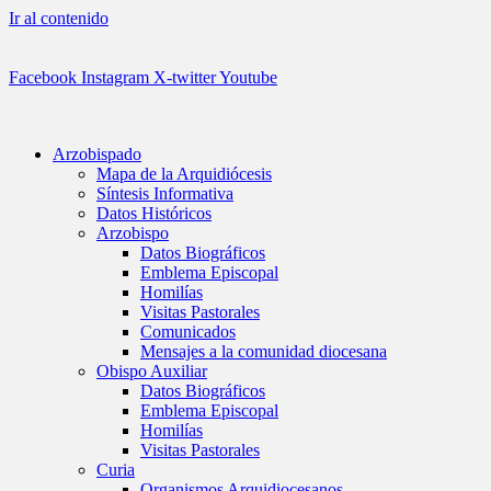
Ir al contenido
Facebook
Instagram
X-twitter
Youtube
Arzobispado
Mapa de la Arquidiócesis
Síntesis Informativa
Datos Históricos
Arzobispo
Datos Biográficos
Emblema Episcopal
Homilías
Visitas Pastorales
Comunicados
Mensajes a la comunidad diocesana
Obispo Auxiliar
Datos Biográficos
Emblema Episcopal
Homilías
Visitas Pastorales
Curia
Organismos Arquidiocesanos