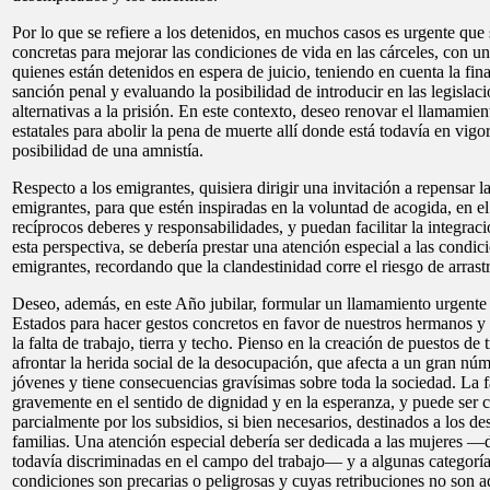
Por lo que se refiere a los detenidos, en muchos casos es urgente qu
concretas para mejorar las condiciones de vida en las cárceles, con un
quienes están detenidos en espera de juicio, teniendo en cuenta la fin
sanción penal y evaluando la posibilidad de introducir en las legislac
alternativas a la prisión. En este contexto, deseo renovar el llamamien
estatales para abolir la pena de muerte allí donde está todavía en vigor
posibilidad de una amnistía.
Respecto a los emigrantes, quisiera dirigir una invitación a repensar la
emigrantes, para que estén inspiradas en la voluntad de acogida, en el
recíprocos deberes y responsabilidades, y puedan facilitar la integrac
esta perspectiva, se debería prestar una atención especial a las condic
emigrantes, recordando que la clandestinidad corre el riesgo de arrastr
Deseo, además, en este Año jubilar, formular un llamamiento urgente 
Estados para hacer gestos concretos en favor de nuestros hermanos y
la falta de trabajo, tierra y techo. Pienso en la creación de puestos de
afrontar la herida social de la desocupación, que afecta a un gran núm
jóvenes y tiene consecuencias gravísimas sobre toda la sociedad. La fa
gravemente en el sentido de dignidad y en la esperanza, y puede ser
parcialmente por los subsidios, si bien necesarios, destinados a los d
familias. Una atención especial debería ser dedicada a las mujeres 
todavía discriminadas en el campo del trabajo— y a algunas categoría
condiciones son precarias o peligrosas y cuyas retribuciones no son a