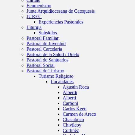
Caritas
Ecumenismo
Junta Arquidiocesana de Catequesis
JUREC
Experiencias Pastorales
Liturgia
Subsidios
Pastoral Familiar
Pastoral de Juventud
Pastoral Carcelaria
Pastoral de la Salud / Duelo
Pastoral de Santuarios
Pastoral Social
Pastoral de Turismo
Turismo Religioso
Localidades
Agustín Roca
Alberdi
Alberti
Carboni
Carlos Keen
Carmen de Areco
Chacabuco
Chivilcoy
Cortinez