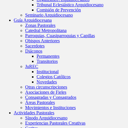
Tribunal Eclesiástico Arquidiocesano
Comisión de Prevención
Seminario Arquidiocesano
Guía Arquidiocesana
Zonas Pastorales
Catedral Metropolitana
Parroquias, Cuasiparroquias y Capillas
Obispos Anteriores
Sacerdotes
Diáconos
Permanentes
Transitorios
JuREC
Institucional
Colegios Católicos
Novedades
Otras circunscripciones
Asociaciones de Fieles
Consagradas y Consagrados
Áreas Pastorales
Movimientos e Instituciones
Actividades Pastorales
Sínodo Arquidiocesano
Experiencias Pastorales Creativas