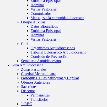
Emblema Episcopal
Homilías
Visitas Pastorales
Comunicados
Mensajes a la comunidad diocesana
Obispo Auxiliar
Datos Biográficos
Emblema Episcopal
Homilías
Visitas Pastorales
Curia
Organismos Arquidiocesanos
Tribunal Eclesiástico Arquidiocesano
Comisión de Prevención
Seminario Arquidiocesano
Guía Arquidiocesana
Zonas Pastorales
Catedral Metropolitana
Parroquias, Cuasiparroquias y Capillas
Obispos Anteriores
Sacerdotes
Diáconos
Permanentes
Transitorios
JuREC