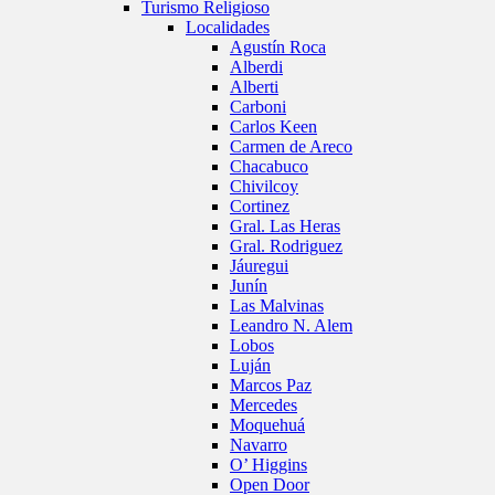
Turismo Religioso
Localidades
Agustín Roca
Alberdi
Alberti
Carboni
Carlos Keen
Carmen de Areco
Chacabuco
Chivilcoy
Cortinez
Gral. Las Heras
Gral. Rodriguez
Jáuregui
Junín
Las Malvinas
Leandro N. Alem
Lobos
Luján
Marcos Paz
Mercedes
Moquehuá
Navarro
O’ Higgins
Open Door