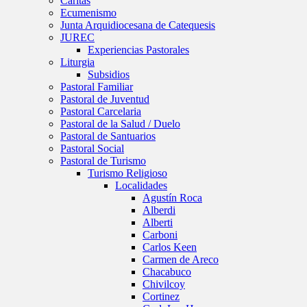
Caritas
Ecumenismo
Junta Arquidiocesana de Catequesis
JUREC
Experiencias Pastorales
Liturgia
Subsidios
Pastoral Familiar
Pastoral de Juventud
Pastoral Carcelaria
Pastoral de la Salud / Duelo
Pastoral de Santuarios
Pastoral Social
Pastoral de Turismo
Turismo Religioso
Localidades
Agustín Roca
Alberdi
Alberti
Carboni
Carlos Keen
Carmen de Areco
Chacabuco
Chivilcoy
Cortinez