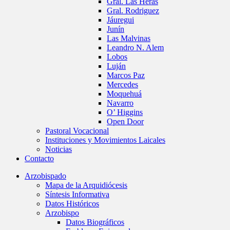
Gral. Las Heras
Gral. Rodriguez
Jáuregui
Junín
Las Malvinas
Leandro N. Alem
Lobos
Luján
Marcos Paz
Mercedes
Moquehuá
Navarro
O’ Higgins
Open Door
Pastoral Vocacional
Instituciones y Movimientos Laicales
Noticias
Contacto
Arzobispado
Mapa de la Arquidiócesis
Síntesis Informativa
Datos Históricos
Arzobispo
Datos Biográficos