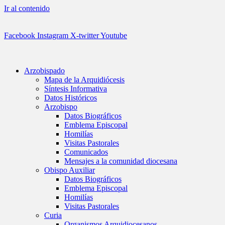
Ir al contenido
Facebook
Instagram
X-twitter
Youtube
Arzobispado
Mapa de la Arquidiócesis
Síntesis Informativa
Datos Históricos
Arzobispo
Datos Biográficos
Emblema Episcopal
Homilías
Visitas Pastorales
Comunicados
Mensajes a la comunidad diocesana
Obispo Auxiliar
Datos Biográficos
Emblema Episcopal
Homilías
Visitas Pastorales
Curia
Organismos Arquidiocesanos