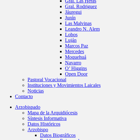
Gral. Las Heras
Gral. Rodriguez
Jáuregui
Junín
Las Malvinas
Leandro N. Alem
Lobos
Luján
Marcos Paz
Mercedes
Moquehuá
Navarro
O’ Higgins
Open Door
Pastoral Vocacional
Instituciones y Movimientos Laicales
Noticias
Contacto
Arzobispado
Mapa de la Arquidiócesis
Síntesis Informativa
Datos Históricos
Arzobispo
Datos Biográficos