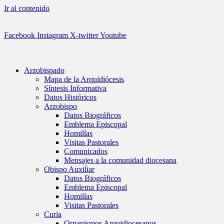
Ir al contenido
Facebook
Instagram
X-twitter
Youtube
Arzobispado
Mapa de la Arquidiócesis
Síntesis Informativa
Datos Históricos
Arzobispo
Datos Biográficos
Emblema Episcopal
Homilías
Visitas Pastorales
Comunicados
Mensajes a la comunidad diocesana
Obispo Auxiliar
Datos Biográficos
Emblema Episcopal
Homilías
Visitas Pastorales
Curia
Organismos Arquidiocesanos