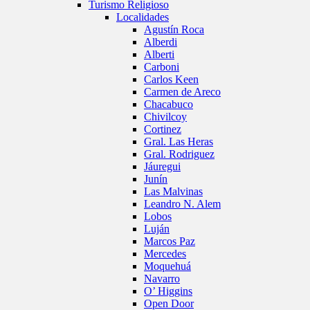
Turismo Religioso
Localidades
Agustín Roca
Alberdi
Alberti
Carboni
Carlos Keen
Carmen de Areco
Chacabuco
Chivilcoy
Cortinez
Gral. Las Heras
Gral. Rodriguez
Jáuregui
Junín
Las Malvinas
Leandro N. Alem
Lobos
Luján
Marcos Paz
Mercedes
Moquehuá
Navarro
O’ Higgins
Open Door