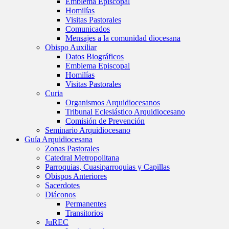
Emblema Episcopal
Homilías
Visitas Pastorales
Comunicados
Mensajes a la comunidad diocesana
Obispo Auxiliar
Datos Biográficos
Emblema Episcopal
Homilías
Visitas Pastorales
Curia
Organismos Arquidiocesanos
Tribunal Eclesiástico Arquidiocesano
Comisión de Prevención
Seminario Arquidiocesano
Guía Arquidiocesana
Zonas Pastorales
Catedral Metropolitana
Parroquias, Cuasiparroquias y Capillas
Obispos Anteriores
Sacerdotes
Diáconos
Permanentes
Transitorios
JuREC