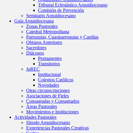
Tribunal Eclesiástico Arquidiocesano
Comisión de Prevención
Seminario Arquidiocesano
Guía Arquidiocesana
Zonas Pastorales
Catedral Metropolitana
Parroquias, Cuasiparroquias y Capillas
Obispos Anteriores
Sacerdotes
Diáconos
Permanentes
Transitorios
JuREC
Institucional
Colegios Católicos
Novedades
Otras circunscripciones
Asociaciones de Fieles
Consagradas y Consagrados
Áreas Pastorales
Movimientos e Instituciones
Actividades Pastorales
Sínodo Arquidiocesano
Experiencias Pastorales Creativas