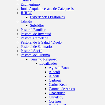
Caritas
Ecumenismo
Junta Arquidiocesana de Catequesis
JUREC
Experiencias Pastorales
Liturgia
Subsidios
Pastoral Familiar
Pastoral de Juventud
Pastoral Carcelaria
Pastoral de la Salud / Duelo
Pastoral de Santuarios
Pastoral Social
Pastoral de Turismo
Turismo Religioso
Localidades
Agustín Roca
Alberdi
Alberti
Carboni
Carlos Keen
Carmen de Areco
Chacabuco
Chivilcoy
Cortinez