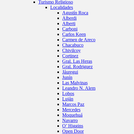
Turismo Religioso
Localidades
Agustín Roca
Alberdi
Alberti
Carboni
Carlos Keen
Carmen de Areco
Chacabuco
Chivilcoy
Cortinez
Gral. Las Heras
Gral. Rodriguez
Jáuregui
Junín
Las Malvinas
Leandro N. Alem
Lobos
Luján
Marcos Paz
Mercedes
Moquehuá
Navarro
O’ Higgins
Open Door