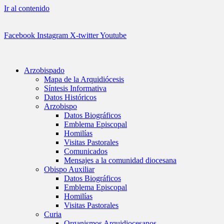
Ir al contenido
Facebook
Instagram
X-twitter
Youtube
Arzobispado
Mapa de la Arquidiócesis
Síntesis Informativa
Datos Históricos
Arzobispo
Datos Biográficos
Emblema Episcopal
Homilías
Visitas Pastorales
Comunicados
Mensajes a la comunidad diocesana
Obispo Auxiliar
Datos Biográficos
Emblema Episcopal
Homilías
Visitas Pastorales
Curia
Organismos Arquidiocesanos