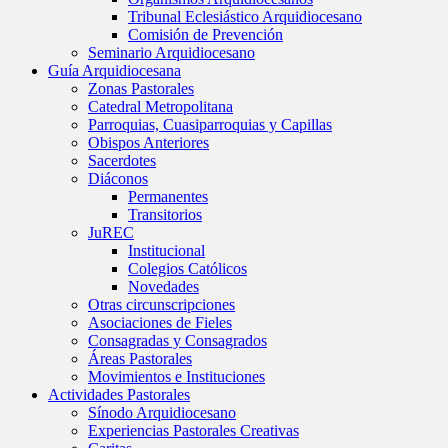
Tribunal Eclesiástico Arquidiocesano
Comisión de Prevención
Seminario Arquidiocesano
Guía Arquidiocesana
Zonas Pastorales
Catedral Metropolitana
Parroquias, Cuasiparroquias y Capillas
Obispos Anteriores
Sacerdotes
Diáconos
Permanentes
Transitorios
JuREC
Institucional
Colegios Católicos
Novedades
Otras circunscripciones
Asociaciones de Fieles
Consagradas y Consagrados
Áreas Pastorales
Movimientos e Instituciones
Actividades Pastorales
Sínodo Arquidiocesano
Experiencias Pastorales Creativas