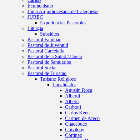
Caritas
Ecumenismo
Junta Arquidiocesana de Catequesis
JUREC
Experiencias Pastorales
Liturgia
Subsidios
Pastoral Familiar
Pastoral de Juventud
Pastoral Carcelaria
Pastoral de la Salud / Duelo
Pastoral de Santuarios
Pastoral Social
Pastoral de Turismo
Turismo Religioso
Localidades
Agustín Roca
Alberdi
Alberti
Carboni
Carlos Keen
Carmen de Areco
Chacabuco
Chivilcoy
Cortinez