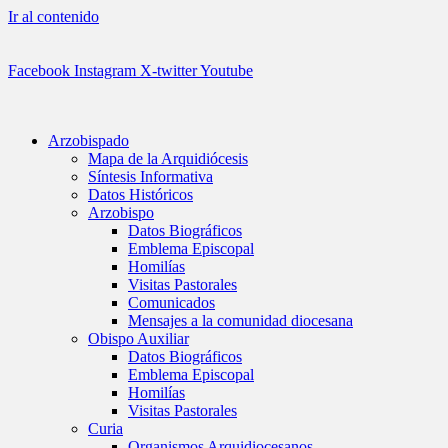
Ir al contenido
Facebook
Instagram
X-twitter
Youtube
Arzobispado
Mapa de la Arquidiócesis
Síntesis Informativa
Datos Históricos
Arzobispo
Datos Biográficos
Emblema Episcopal
Homilías
Visitas Pastorales
Comunicados
Mensajes a la comunidad diocesana
Obispo Auxiliar
Datos Biográficos
Emblema Episcopal
Homilías
Visitas Pastorales
Curia
Organismos Arquidiocesanos