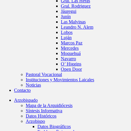
Gral. Las Heras
Gral. Rodriguez
Jáuregui
Junín
Las Malvinas
Leandro N. Alem
Lobos
Luján
Marcos Paz
Mercedes
Moquehuá
Navarro
O’ Higgins
Open Door
Pastoral Vocacional
Instituciones y Movimientos Laicales
Noticias
Contacto
Arzobispado
Mapa de la Arquidiócesis
Síntesis Informativa
Datos Históricos
Arzobispo
Datos Biográficos