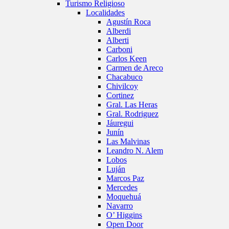
Turismo Religioso
Localidades
Agustín Roca
Alberdi
Alberti
Carboni
Carlos Keen
Carmen de Areco
Chacabuco
Chivilcoy
Cortinez
Gral. Las Heras
Gral. Rodriguez
Jáuregui
Junín
Las Malvinas
Leandro N. Alem
Lobos
Luján
Marcos Paz
Mercedes
Moquehuá
Navarro
O’ Higgins
Open Door