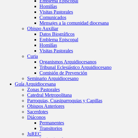
Emblema Episcopal
Homilías
Visitas Pastorales
Comunicados
Mensajes a la comunidad diocesana
Obispo Auxiliar
Datos Biográficos
Emblema Episcopal
Homilías
Visitas Pastorales
Curia
Organismos Arquidiocesanos
Tribunal Eclesiástico Arquidiocesano
Comisión de Prevención
Seminario Arquidiocesano
Guía Arquidiocesana
Zonas Pastorales
Catedral Metropolitana
Parroquias, Cuasiparroquias y Capillas
Obispos Anteriores
Sacerdotes
Diáconos
Permanentes
Transitorios
JuREC