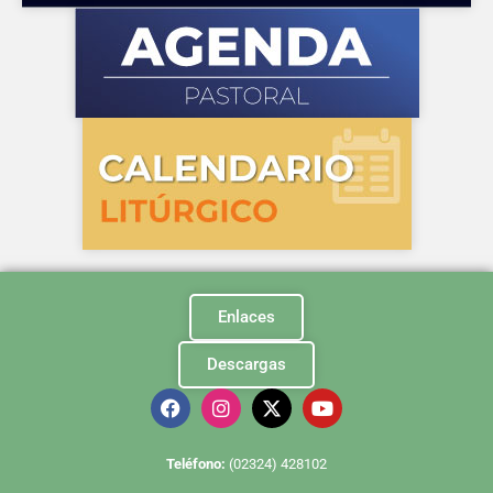
Enlaces
Descargas
Te
léfono:
(02324) 428102