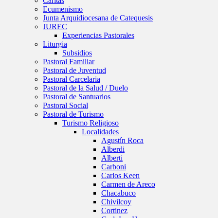
Caritas
Ecumenismo
Junta Arquidiocesana de Catequesis
JUREC
Experiencias Pastorales
Liturgia
Subsidios
Pastoral Familiar
Pastoral de Juventud
Pastoral Carcelaria
Pastoral de la Salud / Duelo
Pastoral de Santuarios
Pastoral Social
Pastoral de Turismo
Turismo Religioso
Localidades
Agustín Roca
Alberdi
Alberti
Carboni
Carlos Keen
Carmen de Areco
Chacabuco
Chivilcoy
Cortinez