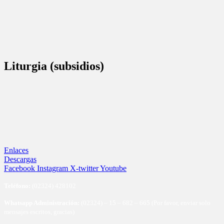
Liturgia (subsidios)
Enlaces
Descargas
Facebook
Instagram
X-twitter
Youtube
Te
léfono:
(02324) 428102
Whatsapp Administración:
(02324) – 15 – 682 – 665 (Por favor, enviar solo
mensajes escritos, gracias)