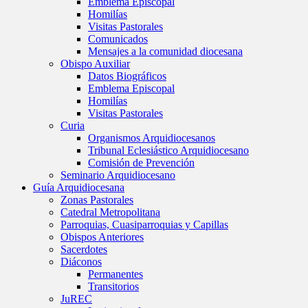
Emblema Episcopal
Homilías
Visitas Pastorales
Comunicados
Mensajes a la comunidad diocesana
Obispo Auxiliar
Datos Biográficos
Emblema Episcopal
Homilías
Visitas Pastorales
Curia
Organismos Arquidiocesanos
Tribunal Eclesiástico Arquidiocesano
Comisión de Prevención
Seminario Arquidiocesano
Guía Arquidiocesana
Zonas Pastorales
Catedral Metropolitana
Parroquias, Cuasiparroquias y Capillas
Obispos Anteriores
Sacerdotes
Diáconos
Permanentes
Transitorios
JuREC