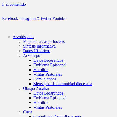
Ir al contenido
Facebook
Instagram
X-twitter
Youtube
Arzobispado
Mapa de la Arquidiócesis
Síntesis Informativa
Datos Históricos
Arzobispo
Datos Biográficos
Emblema Episcopal
Homilías
Visitas Pastorales
Comunicados
Mensajes a la comunidad diocesana
Obispo Auxiliar
Datos Biográficos
Emblema Episcopal
Homilías
Visitas Pastorales
Curia
Organismos Arquidiocesanos