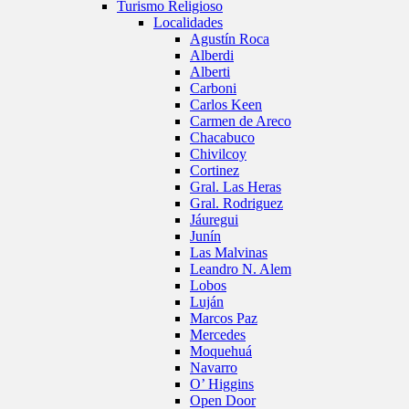
Turismo Religioso
Localidades
Agustín Roca
Alberdi
Alberti
Carboni
Carlos Keen
Carmen de Areco
Chacabuco
Chivilcoy
Cortinez
Gral. Las Heras
Gral. Rodriguez
Jáuregui
Junín
Las Malvinas
Leandro N. Alem
Lobos
Luján
Marcos Paz
Mercedes
Moquehuá
Navarro
O’ Higgins
Open Door