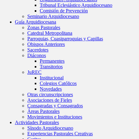
Tribunal Eclesiástico Arquidiocesano
Comisión de Prevención
Seminario Arquidiocesano
Guía Arquidiocesana
Zonas Pastorales
Catedral Metropolitana
Parroquias, Cuasiparroquias y Capillas
Obispos Anteriores
Sacerdotes
Diáconos
Permanentes
Transitorios
JuREC
Institucional
Colegios Católicos
Novedades
Otras circunscripciones
Asociaciones de Fieles
Consagradas y Consagrados
Áreas Pastorales
Movimientos e Instituciones
Actividades Pastorales
Sínodo Arquidiocesano
Experiencias Pastorales Creativas