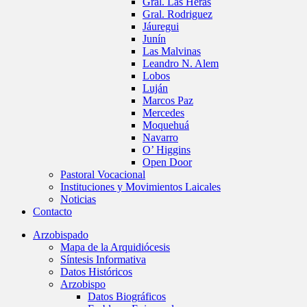
Gral. Las Heras
Gral. Rodriguez
Jáuregui
Junín
Las Malvinas
Leandro N. Alem
Lobos
Luján
Marcos Paz
Mercedes
Moquehuá
Navarro
O’ Higgins
Open Door
Pastoral Vocacional
Instituciones y Movimientos Laicales
Noticias
Contacto
Arzobispado
Mapa de la Arquidiócesis
Síntesis Informativa
Datos Históricos
Arzobispo
Datos Biográficos