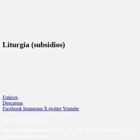
Liturgia (subsidios)
Enlaces
Descargas
Facebook
Instagram
X-twitter
Youtube
Te
léfono:
(02324) 428102
Whatsapp Administración:
(02324) – 15 – 682 – 665 (Por favor, enviar solo
mensajes escritos, gracias)