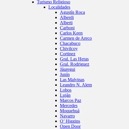
Turismo Religioso
Localidades
Agustín Roca
Alberdi
Alberti
Carboni
Carlos Keen
Carmen de Areco
Chacabuco
Chivilcoy
Cortinez
Gral. Las Heras
Gral. Rodriguez
Jáuregui
Junín
Las Malvinas
Leandro N. Alem
Lobos
Luján
Marcos Paz
Mercedes
Moquehuá
Navarro
O’ Higgins
Open Door