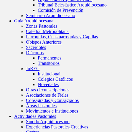
Tribunal Eclesiástico Arquidiocesano
Comisión de Prevención
Seminario Arquidiocesano
Guía Arquidiocesana
Zonas Pastorales
Catedral Metropolitana
Parroquias, Cuasiparroquias y Capillas
Obispos Anteriores
Sacerdotes
Diáconos
Permanentes
Transitorios
JuREC
Institucional
Colegios Católicos
Novedades
Otras circunscripciones
Asociaciones de Fieles
Consagradas y Consagrados
Áreas Pastorales
Movimientos e Instituciones
Actividades Pastorales
Sínodo Arquidiocesano
Experiencias Pastorales Creativas