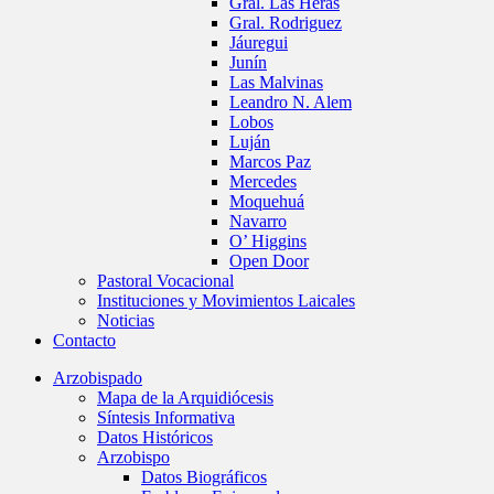
Gral. Las Heras
Gral. Rodriguez
Jáuregui
Junín
Las Malvinas
Leandro N. Alem
Lobos
Luján
Marcos Paz
Mercedes
Moquehuá
Navarro
O’ Higgins
Open Door
Pastoral Vocacional
Instituciones y Movimientos Laicales
Noticias
Contacto
Arzobispado
Mapa de la Arquidiócesis
Síntesis Informativa
Datos Históricos
Arzobispo
Datos Biográficos