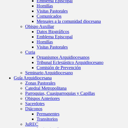
Emblema Episcopal
Homilías
Visitas Pastorales
Comunicados
Mensajes a la comunidad diocesana
Obispo Auxiliar
Datos Biográficos
Emblema Episcopal
Homilías
Visitas Pastorales
Curia
Organismos Arquidiocesanos
Tribunal Eclesiástico Arquidiocesano
Comisión de Prevención
Seminario Arquidiocesano
Guía Arquidiocesana
Zonas Pastorales
Catedral Metropolitana
Parroquias, Cuasiparroquias y Capillas
Obispos Anteriores
Sacerdotes
Diáconos
Permanentes
Transitorios
JuREC