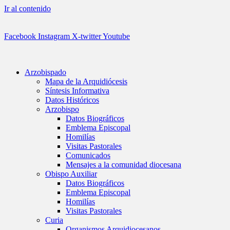
Ir al contenido
Facebook
Instagram
X-twitter
Youtube
Arzobispado
Mapa de la Arquidiócesis
Síntesis Informativa
Datos Históricos
Arzobispo
Datos Biográficos
Emblema Episcopal
Homilías
Visitas Pastorales
Comunicados
Mensajes a la comunidad diocesana
Obispo Auxiliar
Datos Biográficos
Emblema Episcopal
Homilías
Visitas Pastorales
Curia
Organismos Arquidiocesanos