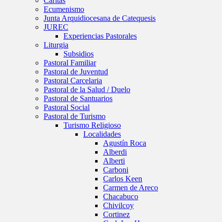
Caritas
Ecumenismo
Junta Arquidiocesana de Catequesis
JUREC
Experiencias Pastorales
Liturgia
Subsidios
Pastoral Familiar
Pastoral de Juventud
Pastoral Carcelaria
Pastoral de la Salud / Duelo
Pastoral de Santuarios
Pastoral Social
Pastoral de Turismo
Turismo Religioso
Localidades
Agustín Roca
Alberdi
Alberti
Carboni
Carlos Keen
Carmen de Areco
Chacabuco
Chivilcoy
Cortinez