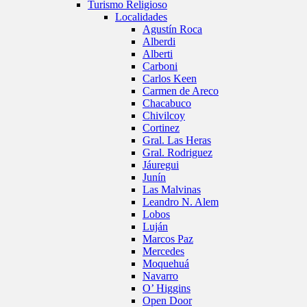
Turismo Religioso
Localidades
Agustín Roca
Alberdi
Alberti
Carboni
Carlos Keen
Carmen de Areco
Chacabuco
Chivilcoy
Cortinez
Gral. Las Heras
Gral. Rodriguez
Jáuregui
Junín
Las Malvinas
Leandro N. Alem
Lobos
Luján
Marcos Paz
Mercedes
Moquehuá
Navarro
O’ Higgins
Open Door