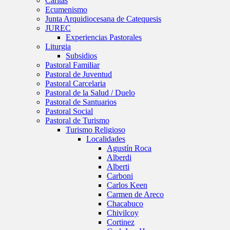
Caritas
Ecumenismo
Junta Arquidiocesana de Catequesis
JUREC
Experiencias Pastorales
Liturgia
Subsidios
Pastoral Familiar
Pastoral de Juventud
Pastoral Carcelaria
Pastoral de la Salud / Duelo
Pastoral de Santuarios
Pastoral Social
Pastoral de Turismo
Turismo Religioso
Localidades
Agustín Roca
Alberdi
Alberti
Carboni
Carlos Keen
Carmen de Areco
Chacabuco
Chivilcoy
Cortinez