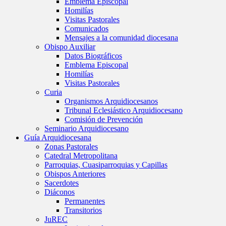
Emblema Episcopal
Homilías
Visitas Pastorales
Comunicados
Mensajes a la comunidad diocesana
Obispo Auxiliar
Datos Biográficos
Emblema Episcopal
Homilías
Visitas Pastorales
Curia
Organismos Arquidiocesanos
Tribunal Eclesiástico Arquidiocesano
Comisión de Prevención
Seminario Arquidiocesano
Guía Arquidiocesana
Zonas Pastorales
Catedral Metropolitana
Parroquias, Cuasiparroquias y Capillas
Obispos Anteriores
Sacerdotes
Diáconos
Permanentes
Transitorios
JuREC