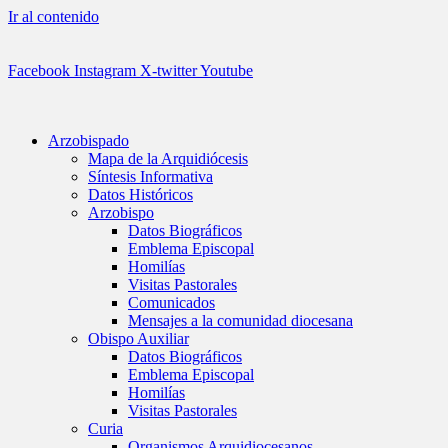
Ir al contenido
Facebook
Instagram
X-twitter
Youtube
Arzobispado
Mapa de la Arquidiócesis
Síntesis Informativa
Datos Históricos
Arzobispo
Datos Biográficos
Emblema Episcopal
Homilías
Visitas Pastorales
Comunicados
Mensajes a la comunidad diocesana
Obispo Auxiliar
Datos Biográficos
Emblema Episcopal
Homilías
Visitas Pastorales
Curia
Organismos Arquidiocesanos