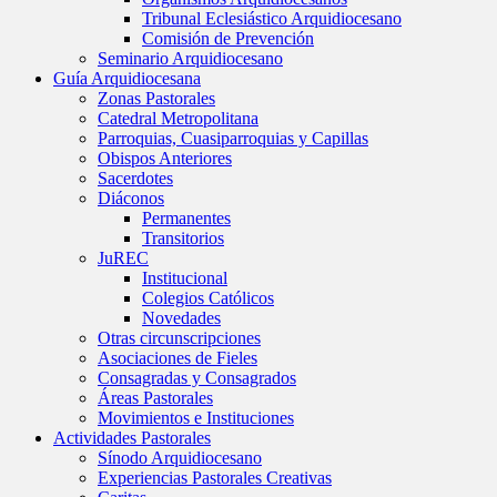
Tribunal Eclesiástico Arquidiocesano
Comisión de Prevención
Seminario Arquidiocesano
Guía Arquidiocesana
Zonas Pastorales
Catedral Metropolitana
Parroquias, Cuasiparroquias y Capillas
Obispos Anteriores
Sacerdotes
Diáconos
Permanentes
Transitorios
JuREC
Institucional
Colegios Católicos
Novedades
Otras circunscripciones
Asociaciones de Fieles
Consagradas y Consagrados
Áreas Pastorales
Movimientos e Instituciones
Actividades Pastorales
Sínodo Arquidiocesano
Experiencias Pastorales Creativas