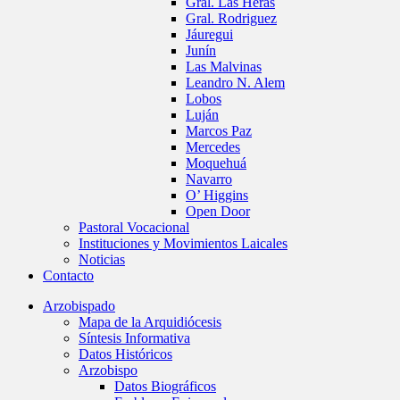
Gral. Las Heras
Gral. Rodriguez
Jáuregui
Junín
Las Malvinas
Leandro N. Alem
Lobos
Luján
Marcos Paz
Mercedes
Moquehuá
Navarro
O’ Higgins
Open Door
Pastoral Vocacional
Instituciones y Movimientos Laicales
Noticias
Contacto
Arzobispado
Mapa de la Arquidiócesis
Síntesis Informativa
Datos Históricos
Arzobispo
Datos Biográficos