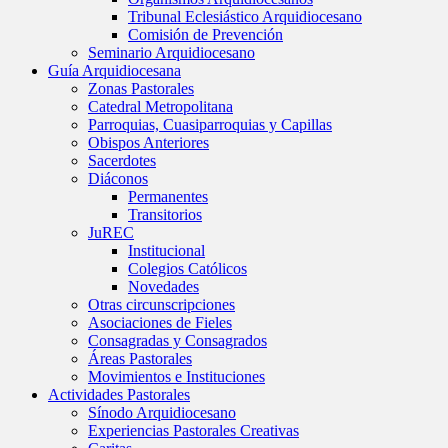
Tribunal Eclesiástico Arquidiocesano
Comisión de Prevención
Seminario Arquidiocesano
Guía Arquidiocesana
Zonas Pastorales
Catedral Metropolitana
Parroquias, Cuasiparroquias y Capillas
Obispos Anteriores
Sacerdotes
Diáconos
Permanentes
Transitorios
JuREC
Institucional
Colegios Católicos
Novedades
Otras circunscripciones
Asociaciones de Fieles
Consagradas y Consagrados
Áreas Pastorales
Movimientos e Instituciones
Actividades Pastorales
Sínodo Arquidiocesano
Experiencias Pastorales Creativas