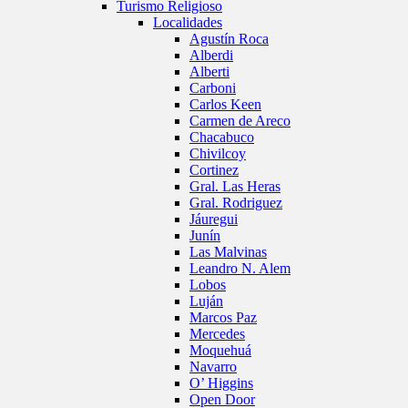
Turismo Religioso
Localidades
Agustín Roca
Alberdi
Alberti
Carboni
Carlos Keen
Carmen de Areco
Chacabuco
Chivilcoy
Cortinez
Gral. Las Heras
Gral. Rodriguez
Jáuregui
Junín
Las Malvinas
Leandro N. Alem
Lobos
Luján
Marcos Paz
Mercedes
Moquehuá
Navarro
O’ Higgins
Open Door