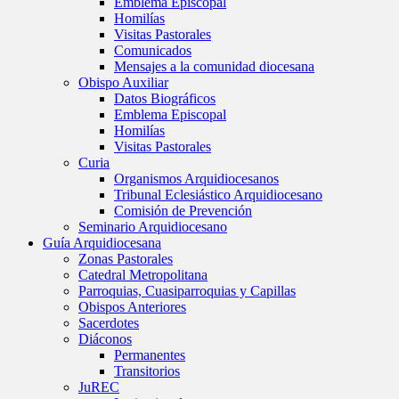
Emblema Episcopal
Homilías
Visitas Pastorales
Comunicados
Mensajes a la comunidad diocesana
Obispo Auxiliar
Datos Biográficos
Emblema Episcopal
Homilías
Visitas Pastorales
Curia
Organismos Arquidiocesanos
Tribunal Eclesiástico Arquidiocesano
Comisión de Prevención
Seminario Arquidiocesano
Guía Arquidiocesana
Zonas Pastorales
Catedral Metropolitana
Parroquias, Cuasiparroquias y Capillas
Obispos Anteriores
Sacerdotes
Diáconos
Permanentes
Transitorios
JuREC