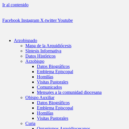
Ir al contenido
Facebook
Instagram
X-twitter
Youtube
Arzobispado
Mapa de la Arquidiócesis
Síntesis Informativa
Datos Históricos
Arzobispo
Datos Biográficos
Emblema Episcopal
Homilías
Visitas Pastorales
Comunicados
Mensajes a la comunidad diocesana
Obispo Auxiliar
Datos Biográficos
Emblema Episcopal
Homilías
Visitas Pastorales
Curia
Organismos Arquidiocesanos