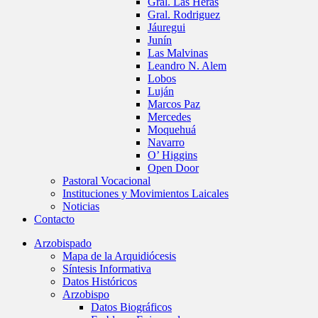
Gral. Las Heras
Gral. Rodriguez
Jáuregui
Junín
Las Malvinas
Leandro N. Alem
Lobos
Luján
Marcos Paz
Mercedes
Moquehuá
Navarro
O’ Higgins
Open Door
Pastoral Vocacional
Instituciones y Movimientos Laicales
Noticias
Contacto
Arzobispado
Mapa de la Arquidiócesis
Síntesis Informativa
Datos Históricos
Arzobispo
Datos Biográficos