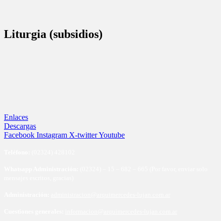
Liturgia (subsidios)
Enlaces
Descargas
Facebook
Instagram
X-twitter
Youtube
Te
léfono:
(02324) 428102
Whatsapp Administración:
(02324) – 15 – 682 – 665 (Por favor, enviar solo
mensajes escritos, gracias)
Administración:
administracion@arquimercedes-lujan.com.ar
Cuestiones generales:
informacion@arquimercedes-lujan.com.ar