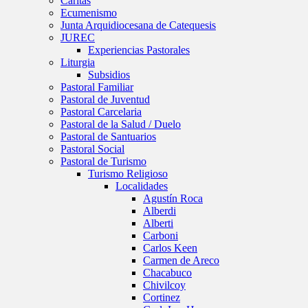
Caritas
Ecumenismo
Junta Arquidiocesana de Catequesis
JUREC
Experiencias Pastorales
Liturgia
Subsidios
Pastoral Familiar
Pastoral de Juventud
Pastoral Carcelaria
Pastoral de la Salud / Duelo
Pastoral de Santuarios
Pastoral Social
Pastoral de Turismo
Turismo Religioso
Localidades
Agustín Roca
Alberdi
Alberti
Carboni
Carlos Keen
Carmen de Areco
Chacabuco
Chivilcoy
Cortinez