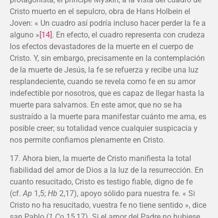
Cristo muerto en el sepulcro, obra de Hans Holbein el
Joven: « Un cuadro así podría incluso hacer perder la fe a
alguno »
[14]
. En efecto, el cuadro representa con crudeza
los efectos devastadores de la muerte en el cuerpo de
Cristo. Y, sin embargo, precisamente en la contemplación
de la muerte de Jesús, la fe se refuerza y recibe una luz
resplandeciente, cuando se revela como fe en su amor
indefectible por nosotros, que es capaz de llegar hasta la
muerte para salvarnos. En este amor, que no se ha
sustraído a la muerte para manifestar cuánto me ama, es
posible creer; su totalidad vence cualquier suspicacia y
nos permite confiarnos plenamente en Cristo.
17. Ahora bien, la muerte de Cristo manifiesta la total
fiabilidad del amor de Dios a la luz de la resurrección. En
cuanto resucitado, Cristo es testigo fiable, digno de fe
(cf.
Ap
1,5;
Hb
2,17), apoyo sólido para nuestra fe. « Si
Cristo no ha resucitado, vuestra fe no tiene sentido », dice
san Pablo (
1 Co
15,17). Si el amor del Padre no hubiese