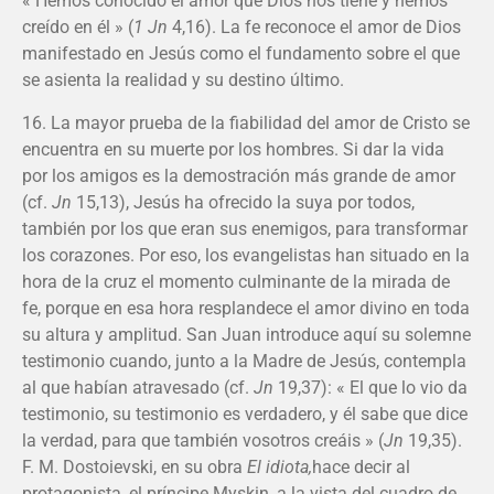
« Hemos conocido el amor que Dios nos tiene y hemos
creído en él » (
1
Jn
4,16). La fe reconoce el amor de Dios
manifestado en Jesús como el fundamento sobre el que
se asienta la realidad y su destino último.
16. La mayor prueba de la fiabilidad del amor de Cristo se
encuentra en su muerte por los hombres. Si dar la vida
por los amigos es la demostración más grande de amor
(cf.
Jn
15,13), Jesús ha ofrecido la suya por todos,
también por los que eran sus enemigos, para transformar
los corazones. Por eso, los evangelistas han situado en la
hora de la cruz el momento culminante de la mirada de
fe, porque en esa hora resplandece el amor divino en toda
su altura y amplitud. San Juan introduce aquí su solemne
testimonio cuando, junto a la Madre de Jesús, contempla
al que habían atravesado (cf.
Jn
19,37): « El que lo vio da
testimonio, su testimonio es verdadero, y él sabe que dice
la verdad, para que también vosotros creáis » (
Jn
19,35).
F. M. Dostoievski, en su obra
El idiota,
hace decir al
protagonista, el príncipe Myskin, a la vista del cuadro de