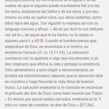
cuenta de que ni siquiera puede mantenerse fiel a la ley.
Se cierra, aislándose del Señor y de los otros, y por eso
mismo su vida se vuelve vana, sus obras estériles, como
árbol lejos del agua. San Agustín lo expresa así con su
lenguaje conciso y eficaz: «
Ab eo qui fecit te noli deficere
nec ad te
», de aquel que te ha hecho, no te alejes ni
siquiera para ir a ti
[15]
. Cuando el hombre piensa que,
alejándose de Dios, se encontrará a sí mismo, su
existencia fracasa (cf.
Lc
15,11-24). La salvación
comienza con la apertura a algo que nos precede, a un
don originario que afirma la vida y protege la existencia.
Sólo abriéndonos a este origen y reconociéndolo, es
posible ser transformados, dejando que la salvación obre
en nosotros y haga fecunda la vida, llena de buenos
frutos. La salvación mediante la fe consiste en reconocer
el primado del don de Dios, como bien resume san Pablo:
« En efecto, por gracia estáis salvados, mediante la fe. Y
esto no viene de vosotros: es don de Dios » (
Ef
2,8s).