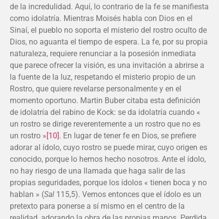
de la incredulidad. Aquí, lo contrario de la fe se manifiesta
como idolatría. Mientras Moisés habla con Dios en el
Sinaí, el pueblo no soporta el misterio del rostro oculto de
Dios, no aguanta el tiempo de espera. La fe, por su propia
naturaleza, requiere renunciar a la posesión inmediata
que parece ofrecer la visión, es una invitación a abrirse a
la fuente de la luz, respetando el misterio propio de un
Rostro, que quiere revelarse personalmente y en el
momento oportuno. Martin Buber citaba esta definición
de idolatría del rabino de Kock: se da idolatría cuando «
un rostro se dirige reverentemente a un rostro que no es
un rostro »
[10]
. En lugar de tener fe en Dios, se prefiere
adorar al ídolo, cuyo rostro se puede mirar, cuyo origen es
conocido, porque lo hemos hecho nosotros. Ante el ídolo,
no hay riesgo de una llamada que haga salir de las
propias seguridades, porque los ídolos « tienen boca y no
hablan » (
Sal
115,5). Vemos entonces que el ídolo es un
pretexto para ponerse a sí mismo en el centro de la
realidad, adorando la obra de las propias manos. Perdida