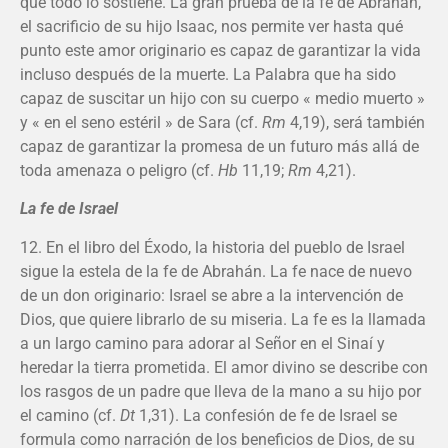
que todo lo sostiene. La gran prueba de la fe de Abrahán,
el sacrificio de su hijo Isaac, nos permite ver hasta qué
punto este amor originario es capaz de garantizar la vida
incluso después de la muerte. La Palabra que ha sido
capaz de suscitar un hijo con su cuerpo « medio muerto »
y « en el seno estéril » de Sara (cf.
Rm
4,19), será también
capaz de garantizar la promesa de un futuro más allá de
toda amenaza o peligro (cf.
Hb
11,19;
Rm
4,21).
La fe de Israel
12. En el libro del Éxodo, la historia del pueblo de Israel
sigue la estela de la fe de Abrahán. La fe nace de nuevo
de un don originario: Israel se abre a la intervención de
Dios, que quiere librarlo de su miseria. La fe es la llamada
a un largo camino para adorar al Señor en el Sinaí y
heredar la tierra prometida. El amor divino se describe con
los rasgos de un padre que lleva de la mano a su hijo por
el camino (cf.
Dt
1,31). La confesión de fe de Israel se
formula como narración de los beneficios de Dios, de su