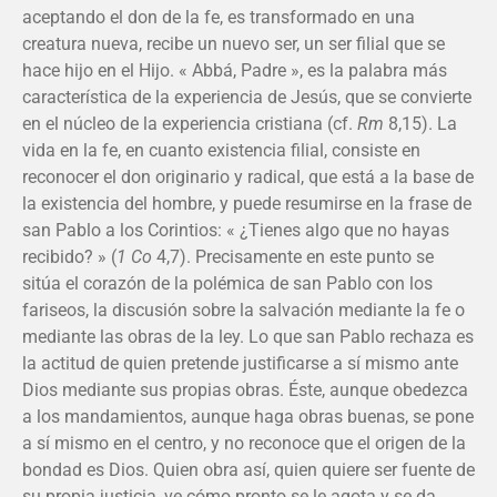
aceptando el don de la fe, es transformado en una
creatura nueva, recibe un nuevo ser, un ser filial que se
hace hijo en el Hijo. « Abbá, Padre », es la palabra más
característica de la experiencia de Jesús, que se convierte
en el núcleo de la experiencia cristiana (cf.
Rm
8,15). La
vida en la fe, en cuanto existencia filial, consiste en
reconocer el don originario y radical, que está a la base de
la existencia del hombre, y puede resumirse en la frase de
san Pablo a los Corintios: « ¿Tienes algo que no hayas
recibido? » (
1 Co
4,7). Precisamente en este punto se
sitúa el corazón de la polémica de san Pablo con los
fariseos, la discusión sobre la salvación mediante la fe o
mediante las obras de la ley. Lo que san Pablo rechaza es
la actitud de quien pretende justificarse a sí mismo ante
Dios mediante sus propias obras. Éste, aunque obedezca
a los mandamientos, aunque haga obras buenas, se pone
a sí mismo en el centro, y no reconoce que el origen de la
bondad es Dios. Quien obra así, quien quiere ser fuente de
su propia justicia, ve cómo pronto se le agota y se da