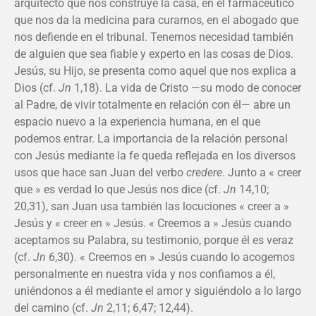
arquitecto que nos construye la casa, en el farmacéutico
que nos da la medicina para curarnos, en el abogado que
nos defiende en el tribunal. Tenemos necesidad también
de alguien que sea fiable y experto en las cosas de Dios.
Jesús, su Hijo, se presenta como aquel que nos explica a
Dios (cf.
Jn
1,18). La vida de Cristo —su modo de conocer
al Padre, de vivir totalmente en relación con él— abre un
espacio nuevo a la experiencia humana, en el que
podemos entrar. La importancia de la relación personal
con Jesús mediante la fe queda reflejada en los diversos
usos que hace san Juan del verbo
credere
. Junto a « creer
que » es verdad lo que Jesús nos dice (cf.
Jn
14,10;
20,31), san Juan usa también las locuciones « creer a »
Jesús y « creer en » Jesús. « Creemos a » Jesús cuando
aceptamos su Palabra, su testimonio, porque él es veraz
(cf.
Jn
6,30). « Creemos en » Jesús cuando lo acogemos
personalmente en nuestra vida y nos confiamos a él,
uniéndonos a él mediante el amor y siguiéndolo a lo largo
del camino (cf.
Jn
2,11; 6,47; 12,44).