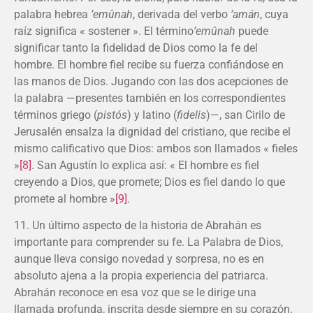
palabra hebrea
’emûnah
, derivada del verbo
’amán
, cuya
raíz significa « sostener ». El término
’emûnah
puede
significar tanto la fidelidad de Dios como la fe del
hombre. El hombre fiel recibe su fuerza confiándose en
las manos de Dios. Jugando con las dos acepciones de
la palabra —presentes también en los correspondientes
términos griego (
pistós
) y latino (
fidelis
)—, san Cirilo de
Jerusalén ensalza la dignidad del cristiano, que recibe el
mismo calificativo que Dios: ambos son llamados « fieles
»
[8]
. San Agustín lo explica así: « El hombre es fiel
creyendo a Dios, que promete; Dios es fiel dando lo que
promete al hombre »
[9]
.
11. Un último aspecto de la historia de Abrahán es
importante para comprender su fe. La Palabra de Dios,
aunque lleva consigo novedad y sorpresa, no es en
absoluto ajena a la propia experiencia del patriarca.
Abrahán reconoce en esa voz que se le dirige una
llamada profunda, inscrita desde siempre en su corazón.