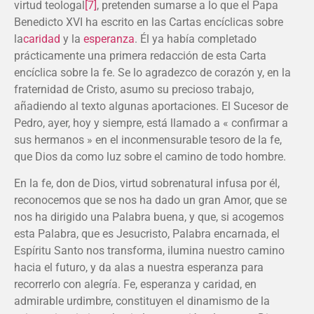
virtud teologal
[7]
, pretenden sumarse a lo que el Papa
Benedicto XVI ha escrito en las Cartas encíclicas sobre
la
caridad
y la
esperanza
. Él ya había completado
prácticamente una primera redacción de esta Carta
encíclica sobre la fe. Se lo agradezco de corazón y, en la
fraternidad de Cristo, asumo su precioso trabajo,
añadiendo al texto algunas aportaciones. El Sucesor de
Pedro, ayer, hoy y siempre, está llamado a « confirmar a
sus hermanos » en el inconmensurable tesoro de la fe,
que Dios da como luz sobre el camino de todo hombre.
En la fe, don de Dios, virtud sobrenatural infusa por él,
reconocemos que se nos ha dado un gran Amor, que se
nos ha dirigido una Palabra buena, y que, si acogemos
esta Palabra, que es Jesucristo, Palabra encarnada, el
Espíritu Santo nos transforma, ilumina nuestro camino
hacia el futuro, y da alas a nuestra esperanza para
recorrerlo con alegría. Fe, esperanza y caridad, en
admirable urdimbre, constituyen el dinamismo de la