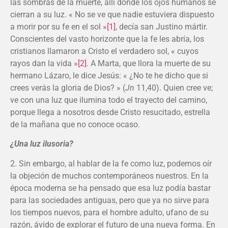
las sombras de la muerte, allí donde los ojos humanos se
cierran a su luz. « No se ve que nadie estuviera dispuesto
a morir por su fe en el sol »
[1]
, decía san Justino mártir.
Conscientes del vasto horizonte que la fe les abría, los
cristianos llamaron a Cristo el verdadero sol, « cuyos
rayos dan la vida »
[2]
. A Marta, que llora la muerte de su
hermano Lázaro, le dice Jesús: « ¿No te he dicho que si
crees verás la gloria de Dios? » (
Jn
11,40). Quien cree ve;
ve con una luz que ilumina todo el trayecto del camino,
porque llega a nosotros desde Cristo resucitado, estrella
de la mañana que no conoce ocaso.
¿Una luz ilusoria?
2. Sin embargo, al hablar de la fe como luz, podemos oír
la objeción de muchos contemporáneos nuestros. En la
época moderna se ha pensado que esa luz podía bastar
para las sociedades antiguas, pero que ya no sirve para
los tiempos nuevos, para el hombre adulto, ufano de su
razón, ávido de explorar el futuro de una nueva forma. En