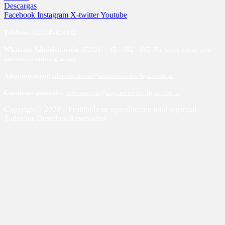
Descargas
Facebook
Instagram
X-twitter
Youtube
Te
léfono:
(02324) 428102
Whatsapp Administración:
(02324) – 15 – 682 – 665 (Por favor, enviar solo
mensajes escritos, gracias)
Administración:
administracion@arquimercedes-lujan.com.ar
Cuestiones generales:
informacion@arquimercedes-lujan.com.ar
Copyright© 2020 – Prohibida su reproducción total o parcial
Todos los Derechos Reservados