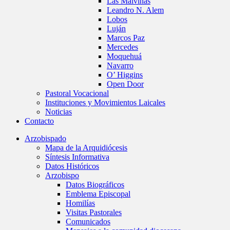
Las Malvinas
Leandro N. Alem
Lobos
Luján
Marcos Paz
Mercedes
Moquehuá
Navarro
O’ Higgins
Open Door
Pastoral Vocacional
Instituciones y Movimientos Laicales
Noticias
Contacto
Arzobispado
Mapa de la Arquidiócesis
Síntesis Informativa
Datos Históricos
Arzobispo
Datos Biográficos
Emblema Episcopal
Homilías
Visitas Pastorales
Comunicados