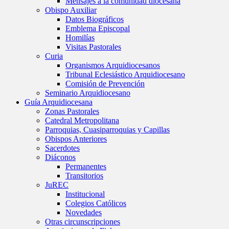
Mensajes a la comunidad diocesana
Obispo Auxiliar
Datos Biográficos
Emblema Episcopal
Homilías
Visitas Pastorales
Curia
Organismos Arquidiocesanos
Tribunal Eclesiástico Arquidiocesano
Comisión de Prevención
Seminario Arquidiocesano
Guía Arquidiocesana
Zonas Pastorales
Catedral Metropolitana
Parroquias, Cuasiparroquias y Capillas
Obispos Anteriores
Sacerdotes
Diáconos
Permanentes
Transitorios
JuREC
Institucional
Colegios Católicos
Novedades
Otras circunscripciones