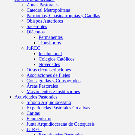
Zonas Pastorales
Catedral Metropolitana
Parroquias, Cuasiparroquias y Capillas
Obispos Anteriores
Sacerdotes
Diáconos
Permanentes
Transitorios
JuREC
Institucional
Colegios Católicos
Novedades
Otras circunscripciones
Asociaciones de Fieles
Consagradas y Consagrados
Áreas Pastorales
Movimientos e Instituciones
Actividades Pastorales
Sínodo Arquidiocesano
Experiencias Pastorales Creativas
Caritas
Ecumenismo
Junta Arquidiocesana de Catequesis
JUREC
Experiencias Pastorales