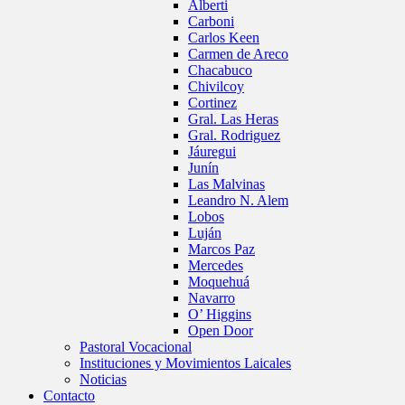
Alberti
Carboni
Carlos Keen
Carmen de Areco
Chacabuco
Chivilcoy
Cortinez
Gral. Las Heras
Gral. Rodriguez
Jáuregui
Junín
Las Malvinas
Leandro N. Alem
Lobos
Luján
Marcos Paz
Mercedes
Moquehuá
Navarro
O’ Higgins
Open Door
Pastoral Vocacional
Instituciones y Movimientos Laicales
Noticias
Contacto