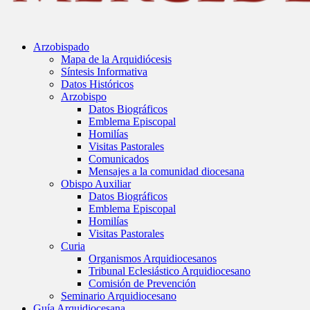
Arzobispado
Mapa de la Arquidiócesis
Síntesis Informativa
Datos Históricos
Arzobispo
Datos Biográficos
Emblema Episcopal
Homilías
Visitas Pastorales
Comunicados
Mensajes a la comunidad diocesana
Obispo Auxiliar
Datos Biográficos
Emblema Episcopal
Homilías
Visitas Pastorales
Curia
Organismos Arquidiocesanos
Tribunal Eclesiástico Arquidiocesano
Comisión de Prevención
Seminario Arquidiocesano
Guía Arquidiocesana