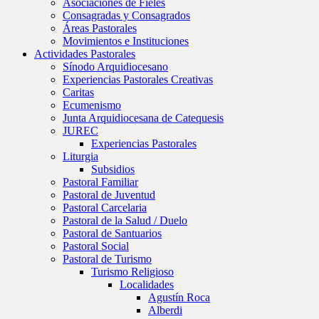
Asociaciones de Fieles
Consagradas y Consagrados
Áreas Pastorales
Movimientos e Instituciones
Actividades Pastorales
Sínodo Arquidiocesano
Experiencias Pastorales Creativas
Caritas
Ecumenismo
Junta Arquidiocesana de Catequesis
JUREC
Experiencias Pastorales
Liturgia
Subsidios
Pastoral Familiar
Pastoral de Juventud
Pastoral Carcelaria
Pastoral de la Salud / Duelo
Pastoral de Santuarios
Pastoral Social
Pastoral de Turismo
Turismo Religioso
Localidades
Agustín Roca
Alberdi