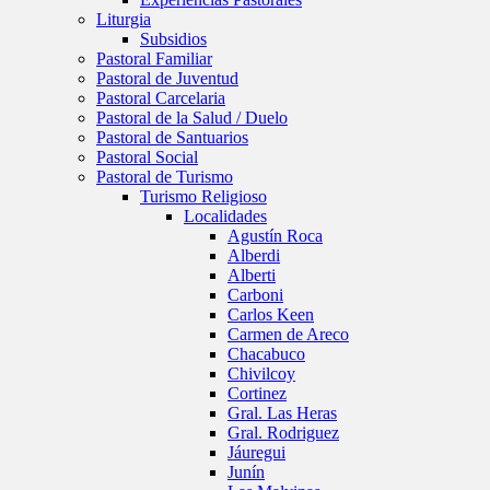
Liturgia
Subsidios
Pastoral Familiar
Pastoral de Juventud
Pastoral Carcelaria
Pastoral de la Salud / Duelo
Pastoral de Santuarios
Pastoral Social
Pastoral de Turismo
Turismo Religioso
Localidades
Agustín Roca
Alberdi
Alberti
Carboni
Carlos Keen
Carmen de Areco
Chacabuco
Chivilcoy
Cortinez
Gral. Las Heras
Gral. Rodriguez
Jáuregui
Junín