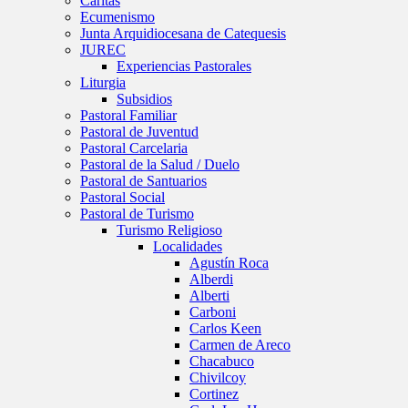
Caritas
Ecumenismo
Junta Arquidiocesana de Catequesis
JUREC
Experiencias Pastorales
Liturgia
Subsidios
Pastoral Familiar
Pastoral de Juventud
Pastoral Carcelaria
Pastoral de la Salud / Duelo
Pastoral de Santuarios
Pastoral Social
Pastoral de Turismo
Turismo Religioso
Localidades
Agustín Roca
Alberdi
Alberti
Carboni
Carlos Keen
Carmen de Areco
Chacabuco
Chivilcoy
Cortinez