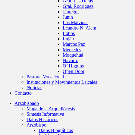
Gral. Las Heras
Gral. Rodriguez
Jáuregui
Junín
Las Malvinas
Leandro N. Alem
Lobos
Luján
Marcos Paz
Mercedes
Moquehuá
Navarro
O’ Higgins
Open Door
Pastoral Vocacional
Instituciones y Movimientos Laicales
Noticias
Contacto
Arzobispado
Mapa de la Arquidiócesis
Síntesis Informativa
Datos Históricos
Arzobispo
Datos Biográficos