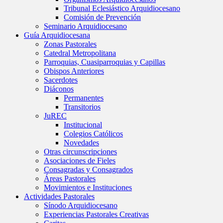
Tribunal Eclesiástico Arquidiocesano
Comisión de Prevención
Seminario Arquidiocesano
Guía Arquidiocesana
Zonas Pastorales
Catedral Metropolitana
Parroquias, Cuasiparroquias y Capillas
Obispos Anteriores
Sacerdotes
Diáconos
Permanentes
Transitorios
JuREC
Institucional
Colegios Católicos
Novedades
Otras circunscripciones
Asociaciones de Fieles
Consagradas y Consagrados
Áreas Pastorales
Movimientos e Instituciones
Actividades Pastorales
Sínodo Arquidiocesano
Experiencias Pastorales Creativas