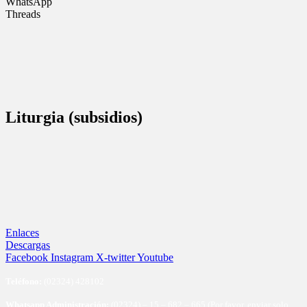
WhatsApp
Threads
Liturgia (subsidios)
Enlaces
Descargas
Facebook
Instagram
X-twitter
Youtube
Te
léfono:
(02324) 428102
Whatsapp Administración:
(02324) – 15 – 682 – 665 (Por favor, enviar solo