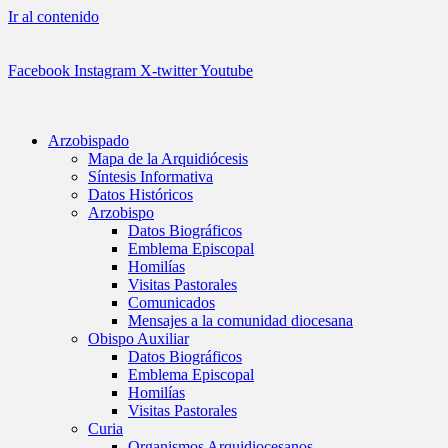
Ir al contenido
Facebook
Instagram
X-twitter
Youtube
Arzobispado
Mapa de la Arquidiócesis
Síntesis Informativa
Datos Históricos
Arzobispo
Datos Biográficos
Emblema Episcopal
Homilías
Visitas Pastorales
Comunicados
Mensajes a la comunidad diocesana
Obispo Auxiliar
Datos Biográficos
Emblema Episcopal
Homilías
Visitas Pastorales
Curia
Organismos Arquidiocesanos