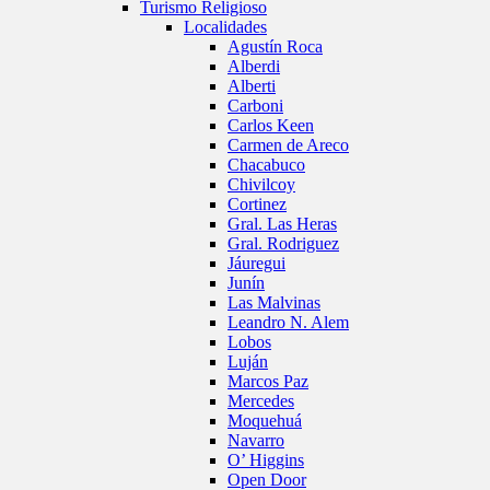
Turismo Religioso
Localidades
Agustín Roca
Alberdi
Alberti
Carboni
Carlos Keen
Carmen de Areco
Chacabuco
Chivilcoy
Cortinez
Gral. Las Heras
Gral. Rodriguez
Jáuregui
Junín
Las Malvinas
Leandro N. Alem
Lobos
Luján
Marcos Paz
Mercedes
Moquehuá
Navarro
O’ Higgins
Open Door