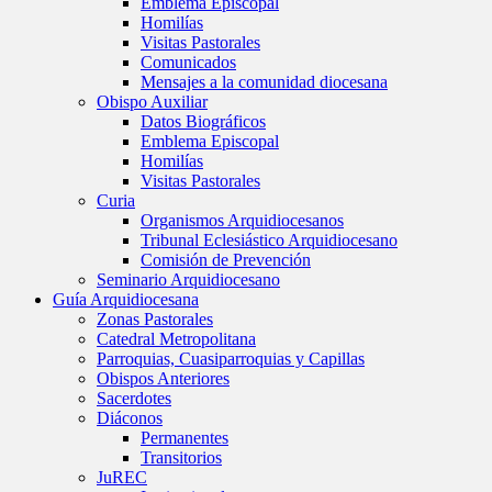
Emblema Episcopal
Homilías
Visitas Pastorales
Comunicados
Mensajes a la comunidad diocesana
Obispo Auxiliar
Datos Biográficos
Emblema Episcopal
Homilías
Visitas Pastorales
Curia
Organismos Arquidiocesanos
Tribunal Eclesiástico Arquidiocesano
Comisión de Prevención
Seminario Arquidiocesano
Guía Arquidiocesana
Zonas Pastorales
Catedral Metropolitana
Parroquias, Cuasiparroquias y Capillas
Obispos Anteriores
Sacerdotes
Diáconos
Permanentes
Transitorios
JuREC